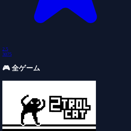
2.5
3075
🎮
全ゲーム