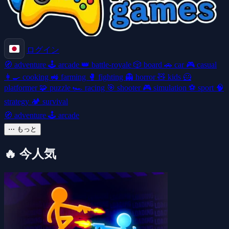
ログイン
🧭
adventure
🕹️
arcade
👑
battle-royale
🎲
board
🚗
car
🎮
casual
👩‍🍳
cooking
🚜
farming
🥊
fighting
👻
horror
🧸
kids
🦸
platformer
🧩
puzzle
🏎️
racing
🎯
shooter
🎮
simulation
⚽
sport
🧠
strategy
🏕️
survival
🧭
adventure
🕹️
arcade
⋯
もっと
🔥
今人気