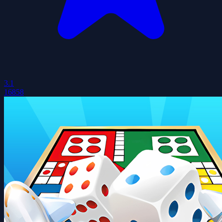
3.1
16858