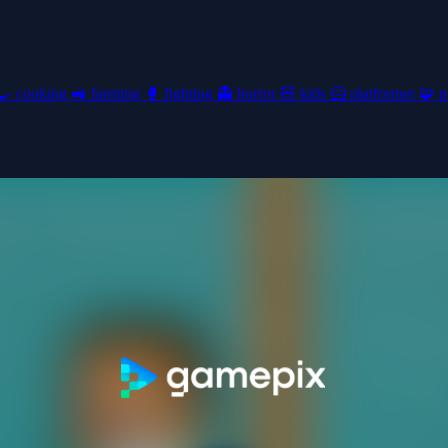
🍳
cooking
🚜
farming
🥊
fighting
👻
horror
🧸
kids
🦸
platformer
🧩
p