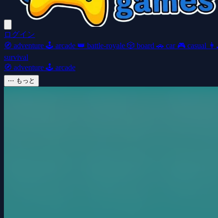
ログイン
🧭
adventure
🕹️
arcade
👑
battle-royale
🎲
board
🚗
car
🎮
casual
👩‍
survival
🧭
adventure
🕹️
arcade
⋯
もっと