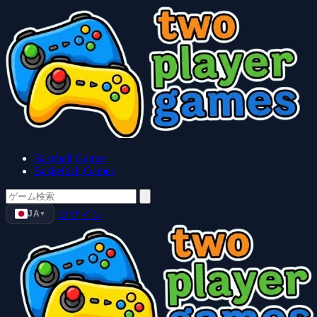
Baseball Games
Basketball Games
JA
ログイン
▼