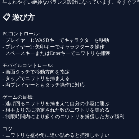
生まれやすい絶妙なバランス設計になっています。今すぐブ
📋 遊び方
PCコントロール:
- プレイヤー1: WASDキーでキャラクターを移動
- プレイヤー2: 矢印キーでキャラクターを操作
- スペースキーまたはEnterキーでニワトリを捕獲
モバイルコントロール:
- 画面タッチで移動方向を指定
- タップでニワトリを捕まえる
- 両プレイヤーともタッチ操作に対応
ゲームの目標:
- 逃げ回るニワトリを捕まえて自分の小屋に運ぶ
- 相手より先に指定された数のニワトリを集める
- 制限時間内により多くのニワトリを捕獲した方が勝利
コツ:
- ニワトリを壁や角に追い詰めると捕獲しやすい