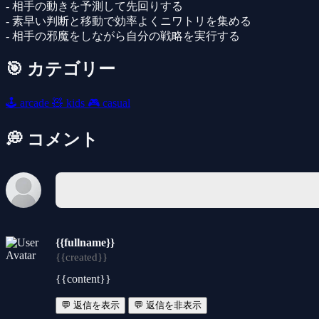
- 相手の動きを予測して先回りする
- 素早い判断と移動で効率よくニワトリを集める
- 相手の邪魔をしながら自分の戦略を実行する
🎯 カテゴリー
🕹️
arcade
🧸
kids
🎮
casual
💭 コメント
{{fullname}}
{{created}}
{{content}}
💬 返信を表示
💬 返信を非表示