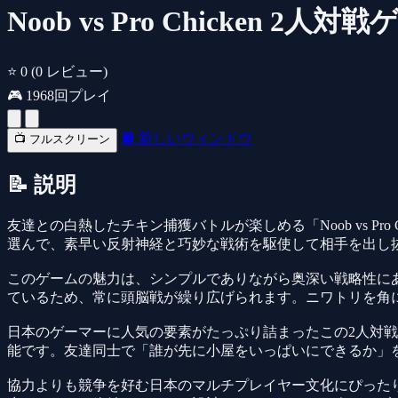
Noob vs Pro Chicken 2人対
⭐ 0
(0 レビュー)
🎮 1968回プレイ
🔲 新しいウィンドウ
📺 フルスクリーン
📝 説明
友達との白熱したチキン捕獲バトルが楽しめる「Noob vs Pr
選んで、素早い反射神経と巧妙な戦術を駆使して相手を出し
このゲームの魅力は、シンプルでありながら奥深い戦略性に
ているため、常に頭脳戦が繰り広げられます。ニワトリを角
日本のゲーマーに人気の要素がたっぷり詰まったこの2人対
能です。友達同士で「誰が先に小屋をいっぱいにできるか」
協力よりも競争を好む日本のマルチプレイヤー文化にぴった