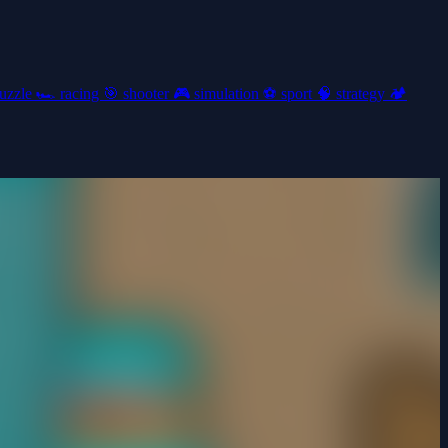
uzzle
🏎️
racing
🎯
shooter
🎮
simulation
⚽
sport
🧠
strategy
🏕️