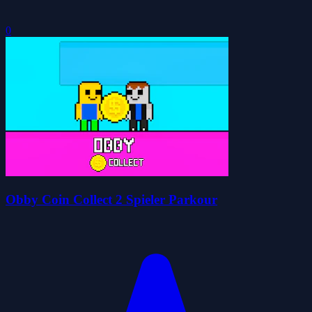
0
Obby Coin Collect 2 Spieler Parkour