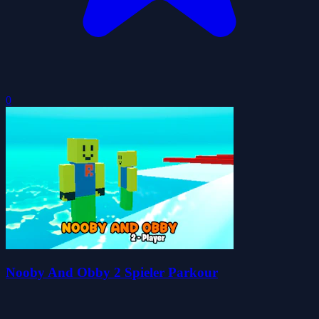
0
Nooby And Obby 2 Spieler Parkour