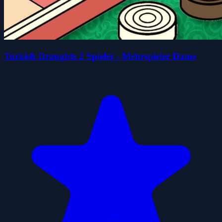
Turkish Draughts 2 Spieler - Mehrspieler Dame