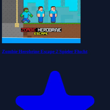
Zombie Herobrine Escape 2 Spieler Flucht