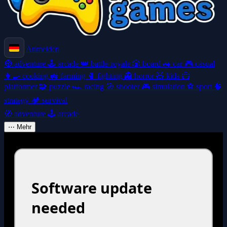
Anmelden
🧭
adventure
🕹️
arcade
👑
battle-royale
🎲
board
🚗
car
🎮
casual
👩‍🍳
cooking
🚜
farming
🥊
fighting
👻
horror
🧸
kids
🦸
platformer
🧩
puzzle
🏎️
racing
🎯
shooter
🎮
simulation
⚽
sport
🧠
strategy
🏕️
survival
🧭
adventure
🕹️
arcade
⋯
Mehr