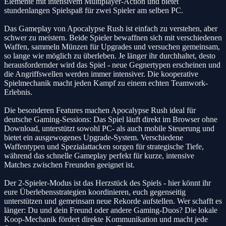
Elemente mit intensivem Multiplayer-Action und bietet
stundenlangen Spielspaß für zwei Spieler am selben PC.
Das Gameplay von Apocalypse Rush ist einfach zu verstehen, aber
schwer zu meistern. Beide Spieler bewaffnen sich mit verschiedenen
Waffen, sammeln Münzen für Upgrades und versuchen gemeinsam,
so lange wie möglich zu überleben. Je länger ihr durchhaltet, desto
herausfordernder wird das Spiel - neue Gegnertypen erscheinen und
die Angriffswellen werden immer intensiver. Die kooperative
Spielmechanik macht jeden Kampf zu einem echten Teamwork-
Erlebnis.
Die besonderen Features machen Apocalypse Rush ideal für
deutsche Gaming-Sessions: Das Spiel läuft direkt im Browser ohne
Download, unterstützt sowohl PC- als auch mobile Steuerung und
bietet ein ausgewogenes Upgrade-System. Verschiedene
Waffentypen und Spezialattacken sorgen für strategische Tiefe,
während das schnelle Gameplay perfekt für kurze, intensive
Matches zwischen Freunden geeignet ist.
Der 2-Spieler-Modus ist das Herzstück des Spiels - hier könnt ihr
eure Überlebensstrategien koordinieren, euch gegenseitig
unterstützen und gemeinsam neue Rekorde aufstellen. Wer schafft es
länger: Du und dein Freund oder andere Gaming-Duos? Die lokale
Koop-Mechanik fördert direkte Kommunikation und macht jede