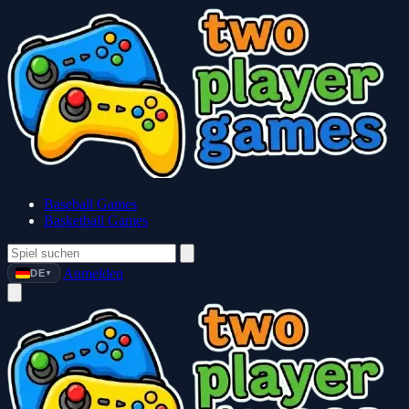
Baseball Games
Basketball Games
Anmelden
DE
▼