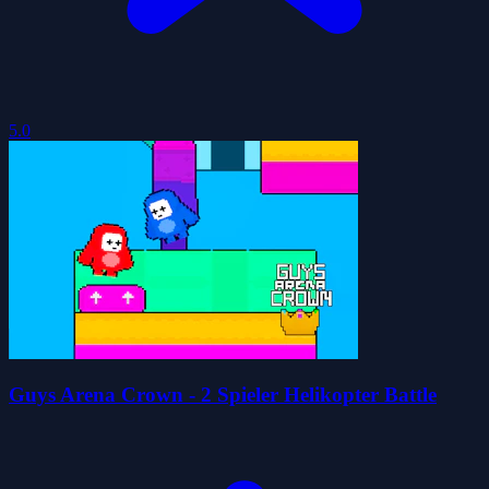
5.0
Guys Arena Crown - 2 Spieler Helikopter Battle