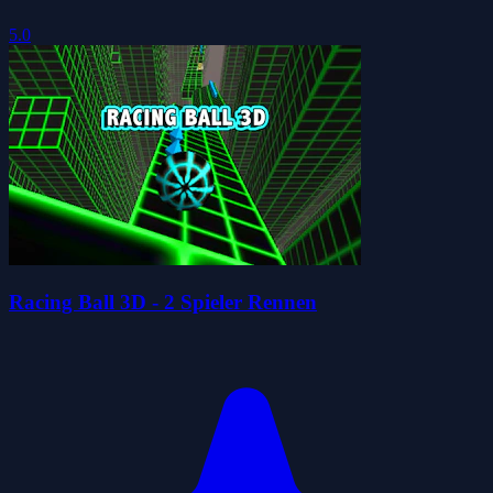
5.0
Racing Ball 3D - 2 Spieler Rennen