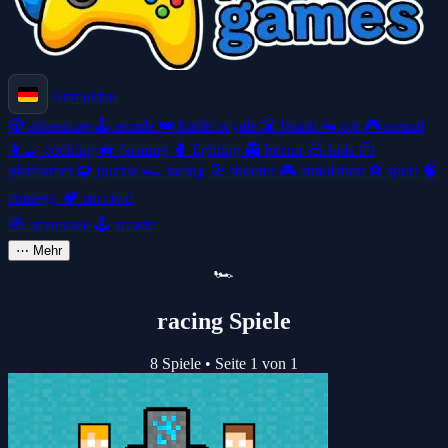
Anmelden
🧭
adventure
🕹️
arcade
👑
battle-royale
🎲
board
🚗
car
🎮
casual
👩‍🍳
cooking
🚜
farming
🥊
fighting
👻
horror
🧸
kids
🦸
platformer
🧩
puzzle
🏎️
racing
🎯
shooter
🎮
simulation
⚽
sport
🧠
strategy
🏕️
survival
🧭
adventure
🕹️
arcade
⋯
Mehr
🏎️
racing Spiele
8 Spiele
•
Seite 1 von 1