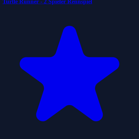
Turtle Runner - 2 Spieler Rennspiel