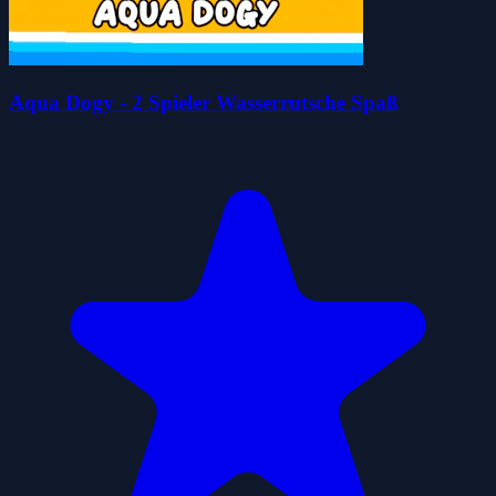
Aqua Dogy - 2 Spieler Wasserrutsche Spaß