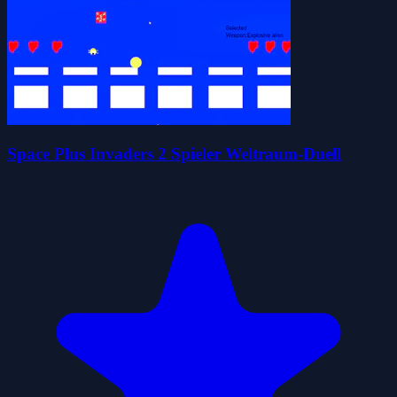
Space Plus Invaders 2 Spieler Weltraum-Duell