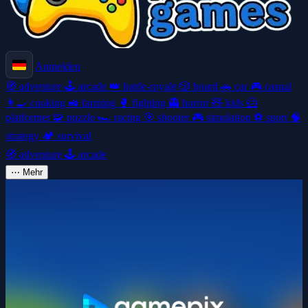
Anmelden
🧭
adventure
🕹️
arcade
👑
battle-royale
🎲
board
🚗
car
🎮
casual
👩‍🍳
cooking
🚜
farming
🥊
fighting
👻
horror
🧸
kids
🦸
platformer
🧩
puzzle
🏎️
racing
🎯
shooter
🎮
simulation
⚽
sport
🧠
strategy
🏕️
survival
🧭
adventure
🕹️
arcade
⋯
Mehr