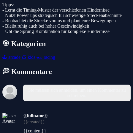
Tipps:
- Lernt die Timing-Muster der verschiedenen Hindernisse
- Nutzt Power-ups strategisch für schwierige Streckenabschnitte
- Beobachtet die Strecke voraus und plant eure Bewegungen
- Bleibt ruhig auch bei hoher Geschwindigkeit
- Übt die Sprung-Kombination für komplexe Hindernisse
🎯 Kategorien
🕹️
arcade
🧸
kids
🏎️
racing
💭 Kommentare
Sie müssen sich anmelden, um einen Kommentar zu
schreiben.
{{fullname}}
{{created}}
{{content}}