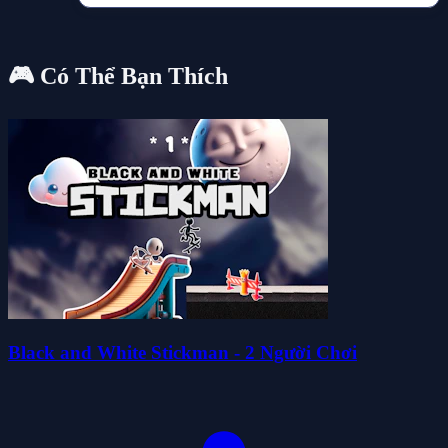
🎮 Có Thể Bạn Thích
Black and White Stickman - 2 Người Chơi