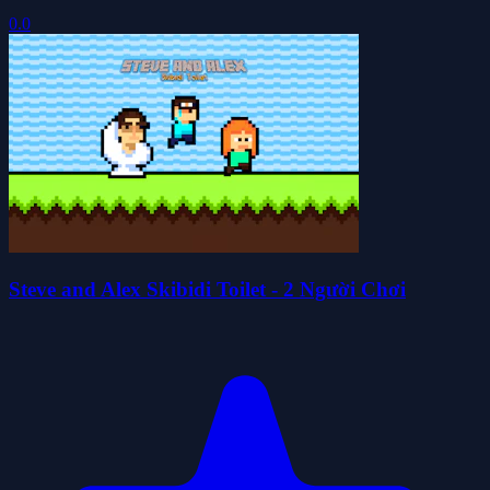
0.0
Steve and Alex Skibidi Toilet - 2 Người Chơi