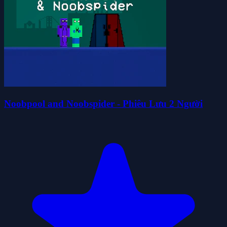
Noobpool and Noobspider - Phiêu Lưu 2 Người