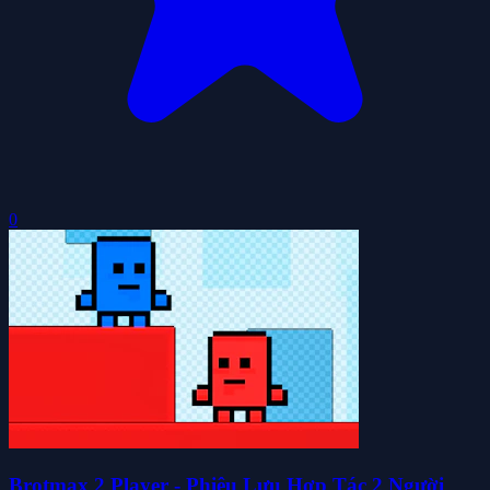
0
Brotmax 2 Player - Phiêu Lưu Hợp Tác 2 Người