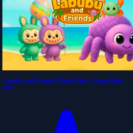
Labubu and Friends 2 Người Chơi - Game Phiêu
Lưu