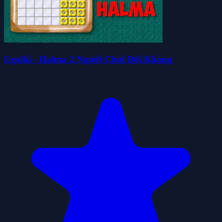
Ugolki - Halma 2 Người Chơi Đối Kháng