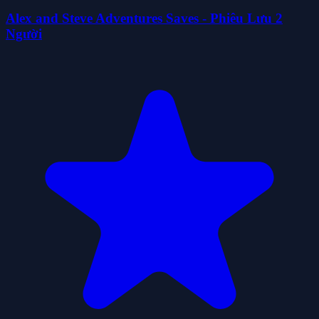
Alex and Steve Adventures Saves - Phiêu Lưu 2
Người