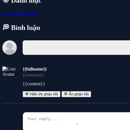
🎯 Danh mục
🎲
board
🎮
casual
💭 Bình luận
{{fullname}}
{{created}}
{{content}}
💬 Hiển thị phản hồi
💬 Ẩn phản hồi