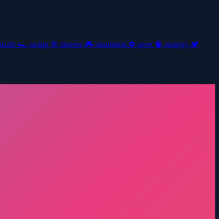
uzzle
🏎️
racing
🎯
shooter
🎮
simulation
⚽
sport
🧠
strategy
🏕️