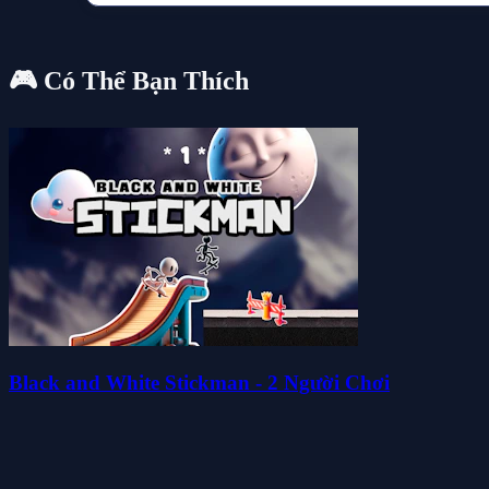
🎮 Có Thể Bạn Thích
Black and White Stickman - 2 Người Chơi