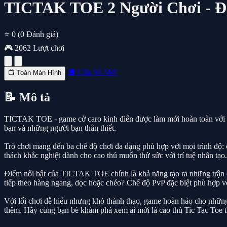
TICTAK TOE 2 Người Chơi - Đ
⭐ 0
(0 Đánh giá)
🎮 2062 Lượt chơi
🔲 Cửa Sổ Mới
📺 Toàn Màn Hình
📝 Mô tả
TICTAK TOE - game cờ caro kinh điển được làm mới hoàn toàn với chế
bạn và những người bạn thân thiết.
Trò chơi mang đến ba chế độ chơi đa dạng phù hợp với mọi trình độ: 
thách khắc nghiệt dành cho cao thủ muốn thử sức với trí tuệ nhân tạo
Điểm nổi bật của TICTAK TOE chính là khả năng tạo ra những trận đấu 
tiếp theo hàng ngang, dọc hoặc chéo? Chế độ PvP đặc biệt phù hợp với
Với lối chơi dễ hiểu nhưng khó thành thạo, game hoàn hảo cho những 
thêm. Hãy cùng bạn bè khám phá xem ai mới là cao thủ Tic Tac Toe t