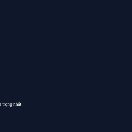
n trọng nhất