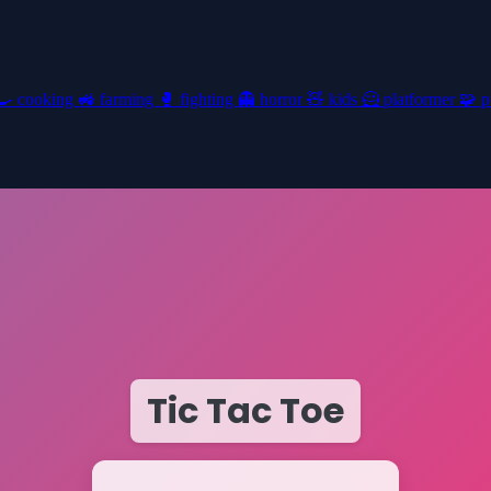
🍳
cooking
🚜
farming
🥊
fighting
👻
horror
🧸
kids
🦸
platformer
🧩
p