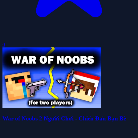
0
War of Noobs 2 Người Chơi - Chiến Đấu Bạn Bè