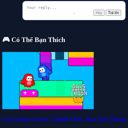
Hủy
Trả lời
🎮 Có Thể Bạn Thích
Guys Arena Crown 2 Người Chơi - Đua Trực Thăng