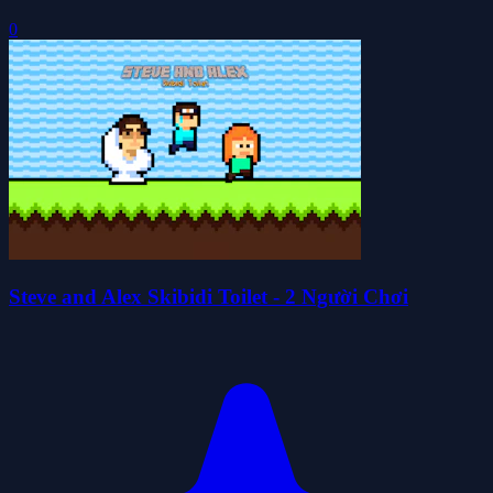
0
Steve and Alex Skibidi Toilet - 2 Người Chơi