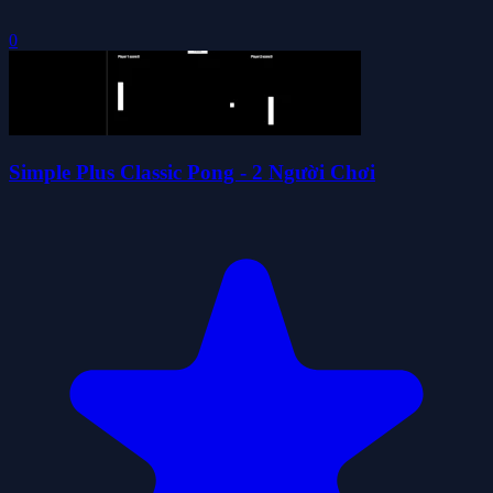
0
Simple Plus Classic Pong - 2 Người Chơi