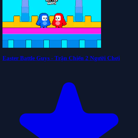
Easter Battle Guys - Trận Chiến 2 Người Chơi