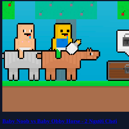
Baby Noob vs Baby Obby Horse - 2 Người Chơi