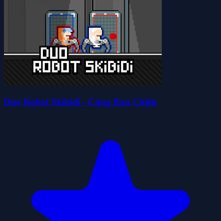
Duo Robot Skibidi - Cùng Bạn Chiến