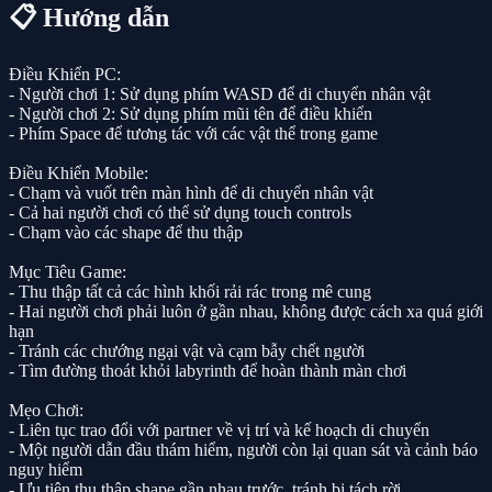
📋 Hướng dẫn
Điều Khiển PC:
- Người chơi 1: Sử dụng phím WASD để di chuyển nhân vật
- Người chơi 2: Sử dụng phím mũi tên để điều khiển
- Phím Space để tương tác với các vật thể trong game
Điều Khiển Mobile:
- Chạm và vuốt trên màn hình để di chuyển nhân vật
- Cả hai người chơi có thể sử dụng touch controls
- Chạm vào các shape để thu thập
Mục Tiêu Game:
- Thu thập tất cả các hình khối rải rác trong mê cung
- Hai người chơi phải luôn ở gần nhau, không được cách xa quá giới
hạn
- Tránh các chướng ngại vật và cạm bẫy chết người
- Tìm đường thoát khỏi labyrinth để hoàn thành màn chơi
Mẹo Chơi:
- Liên tục trao đổi với partner về vị trí và kế hoạch di chuyển
- Một người dẫn đầu thám hiểm, người còn lại quan sát và cảnh báo
nguy hiểm
- Ưu tiên thu thập shape gần nhau trước, tránh bị tách rời