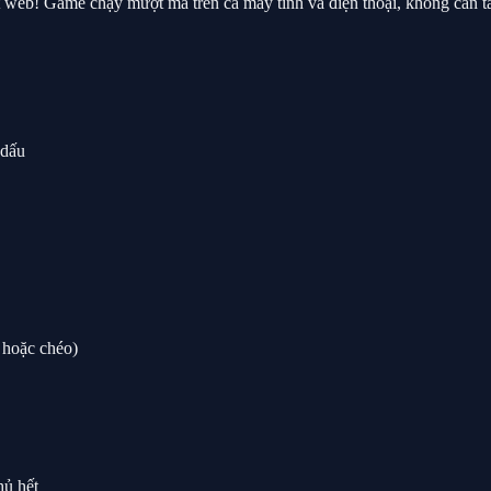
web! Game chạy mượt mà trên cả máy tính và điện thoại, không cần tải
 dấu
 hoặc chéo)
hủ hết