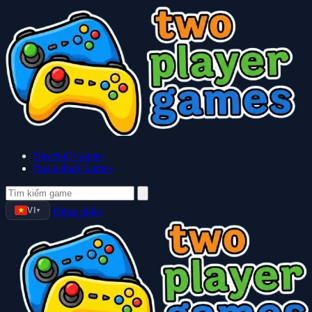
Baseball Games
Basketball Games
VI
Đăng nhập
▼