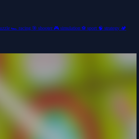
uzzle
🏎️
racing
🎯
shooter
🎮
simulation
⚽
sport
🧠
strategy
🏕️