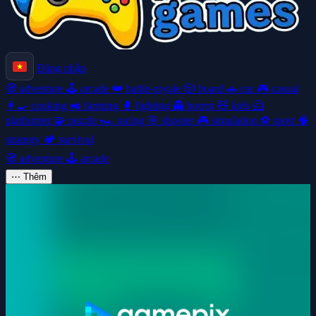
Đăng nhập
🧭
adventure
🕹️
arcade
👑
battle-royale
🎲
board
🚗
car
🎮
casual
👩‍🍳
cooking
🚜
farming
🥊
fighting
👻
horror
🧸
kids
🦸
platformer
🧩
puzzle
🏎️
racing
🎯
shooter
🎮
simulation
⚽
sport
🧠
strategy
🏕️
survival
🧭
adventure
🕹️
arcade
⋯
Thêm