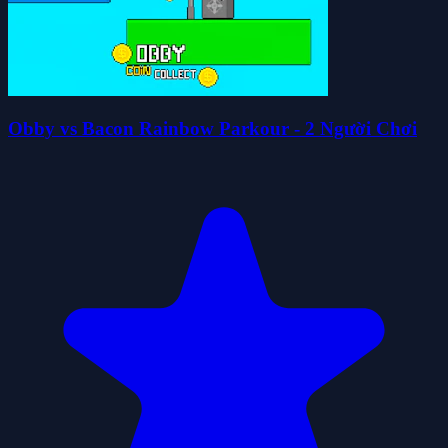
Obby vs Bacon Rainbow Parkour - 2 Người Chơi