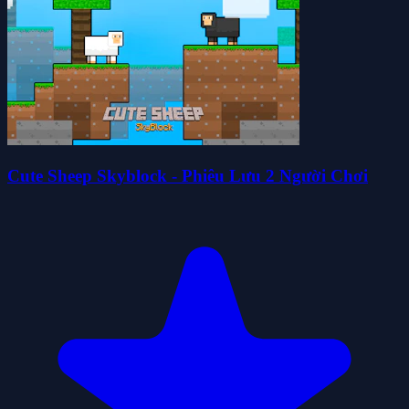
Cute Sheep Skyblock - Phiêu Lưu 2 Người Chơi