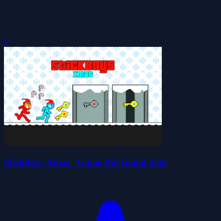
0
StickBoys Xmas - Game Đôi Giáng Sinh