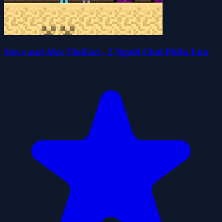
Steve and Alex TheEnd - 2 Người Chơi Phiêu Lưu