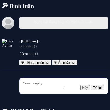
💭 Bình luận
Bạn phải đăng nhập để viết bình luận.
{{fullname}}
{{created}}
{{content}}
💬 Hiển thị phản hồi
💬 Ẩn phản hồi
Hủy
Trả lời