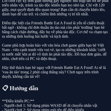
Lối chơi cực kỳ đơn giản nhưng gây nghiện: thu thập táo tốt để phát
triển nhân vật, tránh xa táo độc khiến bạn teo nhỏ lại. Chỉ với 120
giây, mọi quyết định đều quan trọng! Bạn cần di chuyển khéo léo,
đánh bạn để cản trở, và chiếm lĩnh những vị trí tốt nhất.
Điểm đặc biệt của Friends Battle Eat A Food là yếu tố chiến thuật
bất ngờ - không chỉ đơn thuần ăn táo mà còn phải 'trolling' bạn bè
bằng cách chặn đường, đẩy họ về phía táo độc. Cơ chế va chạm tạo
ra những tình huống hài hước và kịch tính.
Game phù hợp hoàn hảo với văn hóa chơi game giữa bạn bè Việt
Nam - vừa cạnh tranh vừa vui vẻ, tạo ra những khoảnh khắc 'cười
ra nước mắt' khi ai đó vô tình ăn phải táo độc. Đồ họa đơn giản, dễ
nhìn, chơi trên cả PC và điện thoại.
Hãy thử thách bạn bè ngay với Friends Battle Eat A Food! Ai sẽ là
'vua ăn táo' trong 2 phút căng thẳng này? Chơi ngay trên trình
duyệt, không cần tải về!
📋 Hướng dẫn
**Điều khiển PC:**
- Người chơi 1: Sử dụng phím WASD để di chuyển nhân vật
- Người chơi 2: Sử dụng phím mũi tên để điều khiển