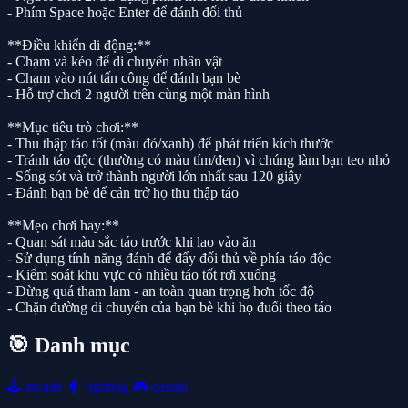
- Phím Space hoặc Enter để đánh đối thủ
**Điều khiển di động:**
- Chạm và kéo để di chuyển nhân vật
- Chạm vào nút tấn công để đánh bạn bè
- Hỗ trợ chơi 2 người trên cùng một màn hình
**Mục tiêu trò chơi:**
- Thu thập táo tốt (màu đỏ/xanh) để phát triển kích thước
- Tránh táo độc (thường có màu tím/đen) vì chúng làm bạn teo nhỏ
- Sống sót và trở thành người lớn nhất sau 120 giây
- Đánh bạn bè để cản trở họ thu thập táo
**Mẹo chơi hay:**
- Quan sát màu sắc táo trước khi lao vào ăn
- Sử dụng tính năng đánh để đẩy đối thủ về phía táo độc
- Kiểm soát khu vực có nhiều táo tốt rơi xuống
- Đừng quá tham lam - an toàn quan trọng hơn tốc độ
- Chặn đường di chuyển của bạn bè khi họ đuổi theo táo
🎯 Danh mục
🕹️
arcade
🥊
fighting
🎮
casual