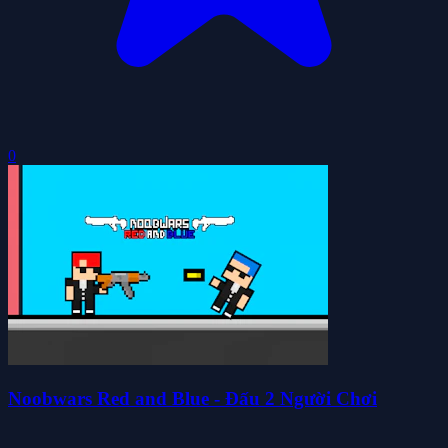
0
Noobwars Red and Blue - Đấu 2 Người Chơi