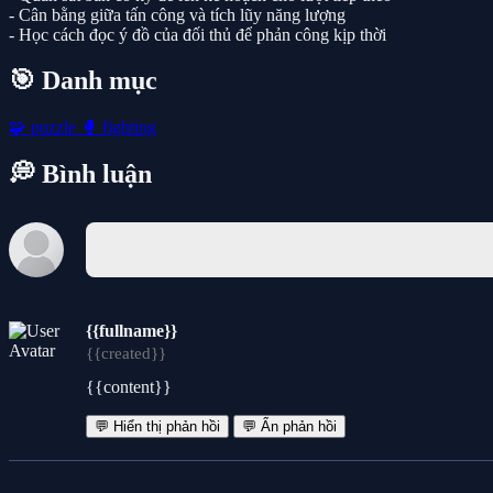
- Cân bằng giữa tấn công và tích lũy năng lượng
- Học cách đọc ý đồ của đối thủ để phản công kịp thời
🎯 Danh mục
🧩
puzzle
🥊
fighting
💭 Bình luận
{{fullname}}
{{created}}
{{content}}
💬 Hiển thị phản hồi
💬 Ẩn phản hồi