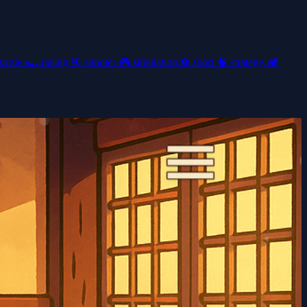
uzzle
🏎️
racing
🎯
shooter
🎮
simulation
⚽
sport
🧠
strategy
🏕️