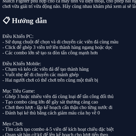
Match Fighter phù hợp cho cả máy tính và điện thoại, cho phép hai ng
chơi vừa giải trí vừa động não. Hãy cùng nhau khám phá xem ai sẽ là 
📋 Hướng dẫn
Điều Khiển PC:
- Sử dụng chuột để chọn và di chuyển các viên đá cùng màu
- Click để ghép 3 viên trở lên thành hàng ngang hoặc dọc
- Các combo lớn sẽ tạo ra đòn tấn công mạnh hơn
Điều Khiển Mobile:
- Chạm và kéo các viên đá để tạo thành hàng
- Vuốt nhẹ để di chuyển các mảnh ghép
- Hai người chơi có thể chơi trên cùng một thiết bị
Mục Tiêu Game:
- Ghép 3 hoặc nhiều viên đá cùng loại để tấn công đối thủ
- Tạo combo càng lớn để gây sát thương càng cao
- Chơi theo lượt - lập kế hoạch cẩn thận cho từng nước đi
- Đánh bại kẻ thù bằng cách giảm máu của họ về 0
Mẹo Chơi:
- Tìm cách tạo combo 4-5 viên để kích hoạt chiêu đặc biệt
- Quan sát bàn cờ kỹ để lên kế hoạch cho lượt tiếp theo