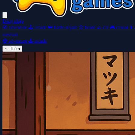
Đăng nhập
🧭
adventure
🕹️
arcade
👑
battle-royale
🎲
board
🚗
car
🎮
casual
👩‍
survival
🧭
adventure
🕹️
arcade
⋯
Thêm