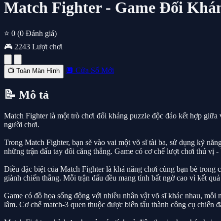
Match Fighter - Game Đối Khá
⭐ 0
(0 Đánh giá)
🎮 2243 Lượt chơi
🔲 Cửa Sổ Mới
📺 Toàn Màn Hình
📝 Mô tả
Match Fighter là một trò chơi đối kháng puzzle độc đáo kết hợp giữa 
người chơi.
Trong Match Fighter, bạn sẽ vào vai một võ sĩ tài ba, sử dụng kỹ nă
những trận đấu tay đôi căng thẳng. Game có cơ chế lượt chơi thú vị -
Điều đặc biệt của Match Fighter là khả năng chơi cùng bạn bè trong c
giành chiến thắng. Mỗi trận đấu đều mang tính bất ngờ cao vì kết qu
Game có đồ họa sống động với nhiều nhân vật võ sĩ khác nhau, mỗi ng
lâm. Cơ chế match-3 quen thuộc được biến tấu thành công cụ chiến đấ