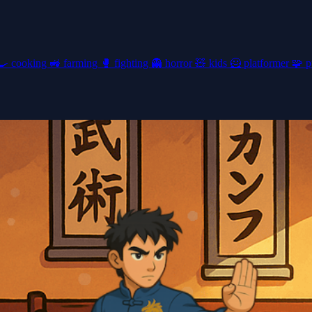
🍳
cooking
🚜
farming
🥊
fighting
👻
horror
🧸
kids
🦸
platformer
🧩
p