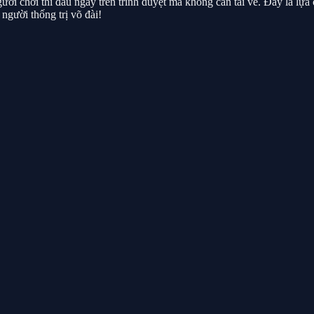
ười chơi thi đấu ngay trên trình duyệt mà không cần tải về. Đây là lựa
người thống trị võ đài!