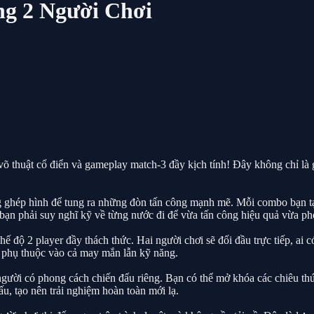
ng 2 Người Chơi
võ thuật cổ điển và gameplay match-3 đầy kịch tính! Đây không chỉ là 
ng ghép hình để tung ra những đòn tấn công mạnh mẽ. Mỗi combo bạn tạ
 bạn phải suy nghĩ kỹ về từng nước đi để vừa tấn công hiệu quả vừa ph
hế độ 2 player đầy thách thức. Hai người chơi sẽ đối đầu trực tiếp, a
ả phụ thuộc vào cả may mắn lẫn kỹ năng.
ười có phong cách chiến đấu riêng. Bạn có thể mở khóa các chiêu thức
u, tạo nên trải nghiệm hoàn toàn mới lạ.