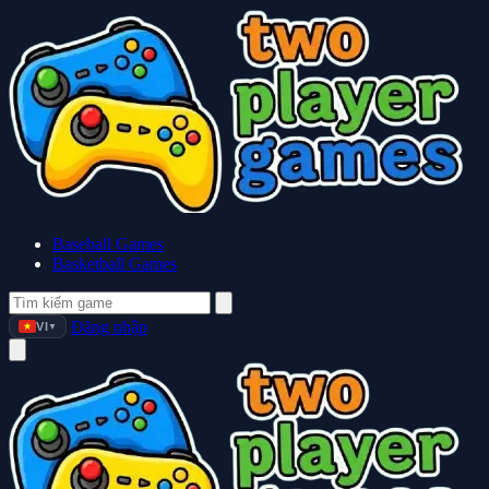
Baseball Games
Basketball Games
Đăng nhập
VI
▼