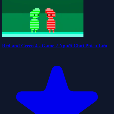
Red and Green 4 - Game 2 Người Chơi Phiêu Lưu