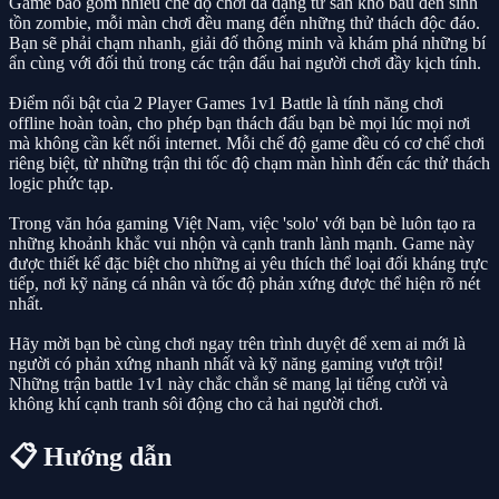
Game bao gồm nhiều chế độ chơi đa dạng từ săn kho báu đến sinh
tồn zombie, mỗi màn chơi đều mang đến những thử thách độc đáo.
Bạn sẽ phải chạm nhanh, giải đố thông minh và khám phá những bí
ẩn cùng với đối thủ trong các trận đấu hai người chơi đầy kịch tính.
Điểm nổi bật của 2 Player Games 1v1 Battle là tính năng chơi
offline hoàn toàn, cho phép bạn thách đấu bạn bè mọi lúc mọi nơi
mà không cần kết nối internet. Mỗi chế độ game đều có cơ chế chơi
riêng biệt, từ những trận thi tốc độ chạm màn hình đến các thử thách
logic phức tạp.
Trong văn hóa gaming Việt Nam, việc 'solo' với bạn bè luôn tạo ra
những khoảnh khắc vui nhộn và cạnh tranh lành mạnh. Game này
được thiết kế đặc biệt cho những ai yêu thích thể loại đối kháng trực
tiếp, nơi kỹ năng cá nhân và tốc độ phản xứng được thể hiện rõ nét
nhất.
Hãy mời bạn bè cùng chơi ngay trên trình duyệt để xem ai mới là
người có phản xứng nhanh nhất và kỹ năng gaming vượt trội!
Những trận battle 1v1 này chắc chắn sẽ mang lại tiếng cười và
không khí cạnh tranh sôi động cho cả hai người chơi.
📋 Hướng dẫn