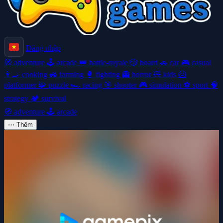
Đăng nhập
🧭
adventure
🕹️
arcade
👑
battle-royale
🎲
board
🚗
car
🎮
casual
👩‍🍳
cooking
🚜
farming
🥊
fighting
👻
horror
🧸
kids
🦸
platformer
🧩
puzzle
🏎️
racing
🎯
shooter
🎮
simulation
⚽
sport
🧠
strategy
🏕️
survival
🧭
adventure
🕹️
arcade
⋯
Thêm