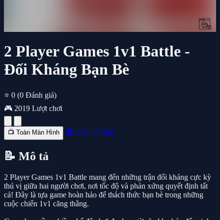
2 Player Games 1v1 Battle -
Đối Kháng Bạn Bè
⭐ 0
(0 Đánh giá)
🎮 2019 Lượt chơi
🔲 Cửa Sổ Mới
📺 Toàn Màn Hình
📝 Mô tả
2 Player Games 1v1 Battle mang đến những trận đối kháng cực kỳ
thú vị giữa hai người chơi, nơi tốc độ và phản xứng quyết định tất
cả! Đây là tựa game hoàn hảo để thách thức bạn bè trong những
cuộc chiến 1v1 căng thẳng.