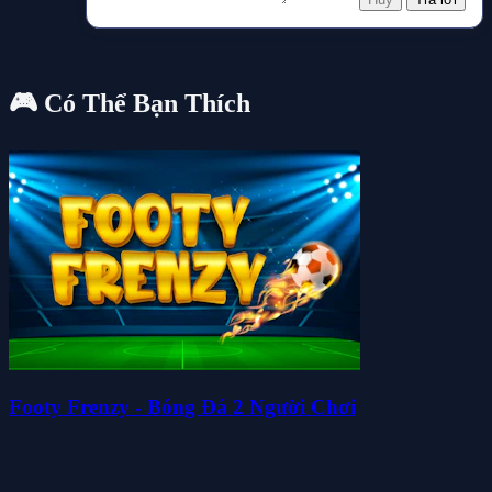
🎮 Có Thể Bạn Thích
Footy Frenzy - Bóng Đá 2 Người Chơi