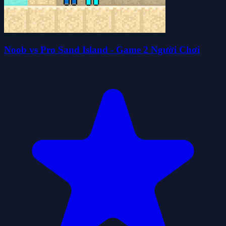
Noob vs Pro Sand Island - Game 2 Người Chơi