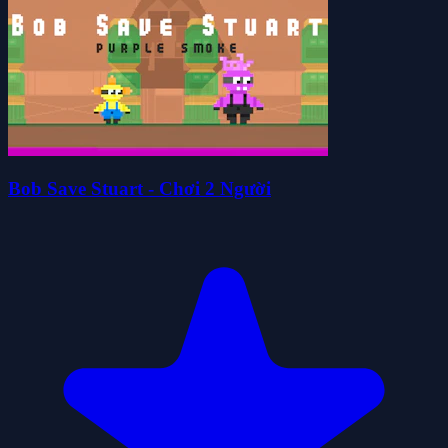
Bob Save Stuart - Chơi 2 Người