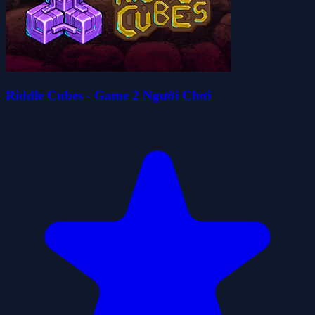
Riddle Cubes - Game 2 Người Chơi