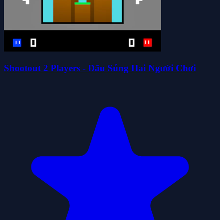
Shootout 2 Players - Đấu Súng Hai Người Chơi