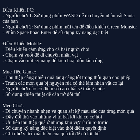
Điều Khiển PC:
- Người chơi 1: Sử dụng phím WASD để di chuyển nhân vật Santa
của bạn
- Người chơi 2: Sử dụng phím mũi tên để điều khiển Green Monster
- Phím Space hoặc Enter để sử dụng kỹ năng đặc biệt
Điều Khiển Mobile:
- Điều khiển cảm ứng cho cả hai người chơi
- Chạm và vuốt để di chuyển nhân vật
- Chạm vào nút kỹ năng để kích hoạt đòn tấn công
Mục Tiêu Game:
- Thu thập càng nhiều quà tặng càng tốt trong thời gian cho phép
- Tránh các món quà bị nguyền rủa có thể làm nhân vật co lại
- Người chơi nào có điểm số cao nhất sẽ thắng cuộc
- Sử dụng chiến thuật để cản trở đối thủ
Mẹo Chơi:
- Di chuyển nhanh nhẹn và quan sát kỹ màu sắc của từng món quà
- Đẩy đối thủ vào những vị trí bất lợi khi có cơ hội
- Ưu tiên thu thập quà ở những khu vực ít rủi ro trước
- Sử dụng kỹ năng đặc biệt vào thời điểm quyết định
- Ghi nhớ vị trí xuất hiện của quà tốt để có lợi thế