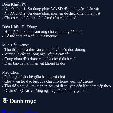
Điều Khiển PC:
- Người chơi 1: Sử dụng phím WASD để di chuyển nhân vật
- Người chơi 2: Sử dụng phím mũi tên để điều khiển nhân vật
- Chỉ có chú chó mới có thể mở cầu và cổng sắt
Điều Khiển Di Động:
- Hỗ trợ điều khiển cảm ứng cho cả hai người chơi
- Có thể chơi trên cả PC và mobile
Mục Tiêu Game:
- Thu thập tất cả thức ăn cho chó và mèo dọc đường
- Vượt qua các chướng ngại vật và cây cầu
- Cùng nhau đến được căn nhà chó ở đích cuối
- Đảm bảo cả hai nhân vật không bị đói
Mẹo Chơi:
- Phối hợp chặt chẽ giữa hai người chơi
- Chú ý vai trò đặc biệt của chú chó trong việc mở đường
- Thu thập đầy đủ thức ăn trước khi di chuyển đến khu vực tiếp theo
- Quan sát kỹ các chướng ngại vật để tránh nguy hiểm
🎯 Danh mục
🧩
puzzle
🦸
platformer