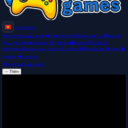
Đăng nhập
🧭
adventure
🕹️
arcade
👑
battle-royale
🎲
board
🚗
car
🎮
casual
👩‍🍳
cooking
🚜
farming
🥊
fighting
👻
horror
🧸
kids
🦸
platformer
🧩
puzzle
🏎️
racing
🎯
shooter
🎮
simulation
⚽
sport
🧠
strategy
🏕️
survival
🧭
adventure
🕹️
arcade
⋯
Thêm