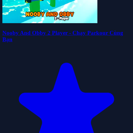
Nooby And Obby 2 Player - Chạy Parkour Cùng
Bạn