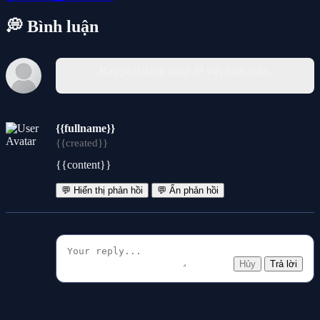
💭 Bình luận
Bạn phải đăng nhập để viết bình luận.
{{fullname}}
{{created}}
{{content}}
💬 Hiển thị phản hồi
💬 Ẩn phản hồi
Hủy
Trả lời