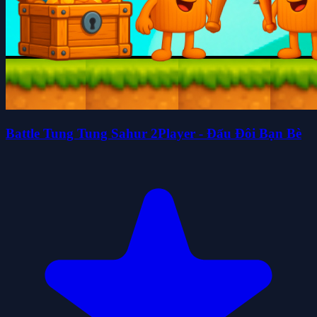
Battle Tung Tung Sahur 2Player - Đấu Đôi Bạn Bè