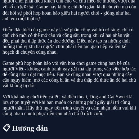
người chơi phải điều khiển chú chó và chú mèo dễ thương vượt qua
vô số ch장애물. Game này không chỉ đơn giản là di chuyển mà còn
đòi hỏi sự phối hợp hoàn hảo giữa hai người chơi - giống như hai
anh em ruột thật sự!
Điểm đặc biệt của game này là sự phân công vai trò rõ ràng: chỉ có
chú chó mới có thể mở cầu và cổng sắt, trong khi cả hai nhân vật
đều phải thu thập thức ăn dọc đường. Điều này tạo ra những tình
huống thú vị khi hai người chơi phải liên tục giao tiếp và lên kế
hoạch di chuyển cùng nhau.
Game phù hợp hoàn hảo với văn hóa chơi game cùng bạn bè của
người Việt - không cạnh tranh gay gắt mà tập trung vào việc hợp tác
để cùng nhau đạt mục tiêu. Bạn sẽ cùng nhau vượt qua những cây
cầu nguy hiểm, mở các cổng bí ẩn và thu thập đủ thức ăn để hai chú
vật không bị đói.
Với khả năng chơi trên cả PC và điện thoại, Dog and Cat Sweet là
lựa chọn tuyệt vời khi bạn muốn có những phút giây giải trí cùng
người thân. Hãy thử ngay trên trình duyệt và cảm nhận niềm vui khi
cùng nhau chinh phục đến căn nhà chó ở đích cuối!
📋 Hướng dẫn