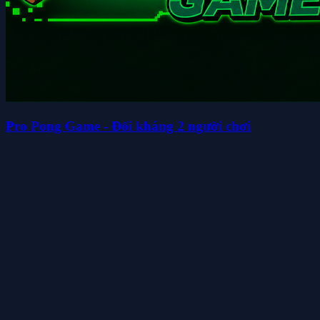
Pro Pong Game - Đối kháng 2 người chơi