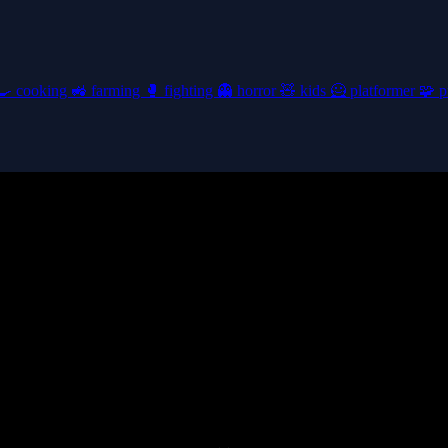
🍳
cooking
🚜
farming
🥊
fighting
👻
horror
🧸
kids
🦸
platformer
🧩
p