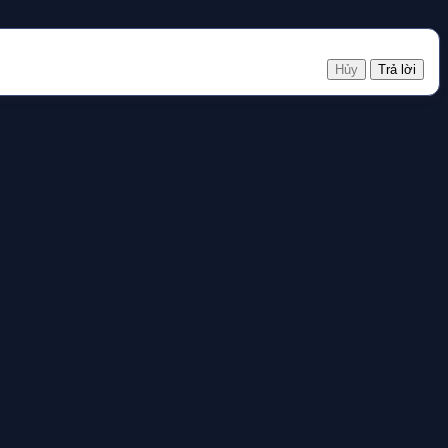
Hủy
Trả lời