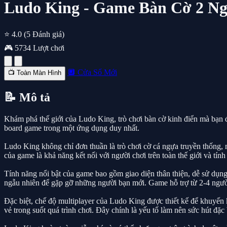
Ludo King - Game Bàn Cờ 2 Ng
⭐ 4.0
(5 Đánh giá)
🎮 5734 Lượt chơi
🔲 Cửa Sổ Mới
📺 Toàn Màn Hình
📝 Mô tả
Khám phá thế giới của Ludo King, trò chơi bàn cờ kinh điển mà bạn đ
board game trong một ứng dụng duy nhất.
Ludo King không chỉ đơn thuần là trò chơi cờ cá ngựa truyền thống,
của game là khả năng kết nối với người chơi trên toàn thế giới và tính
Tính năng nổi bật của game bao gồm giao diện thân thiện, dễ sử dụng
ngẫu nhiên để gặp gỡ những người bạn mới. Game hỗ trợ từ 2-4 người 
Đặc biệt, chế độ multiplayer của Ludo King được thiết kế để khuyến k
vẻ trong suốt quá trình chơi. Đây chính là yếu tố làm nên sức hút đ