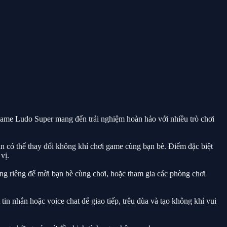
 Game Ludo Super mang đến trải nghiệm hoàn hảo với nhiều trò chơi
n có thể thay đổi không khí chơi game cùng bạn bè. Điểm đặc biệt
vị.
òng riêng để mời bạn bè cùng chơi, hoặc tham gia các phòng chơi
in nhắn hoặc voice chat để giao tiếp, trêu đùa và tạo không khí vui