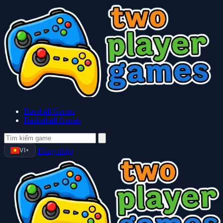
Baseball Games
Basketball Games
VI
Đăng nhập
▼