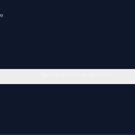
họ
Bạn phải đăng nhập để viết bình luận.