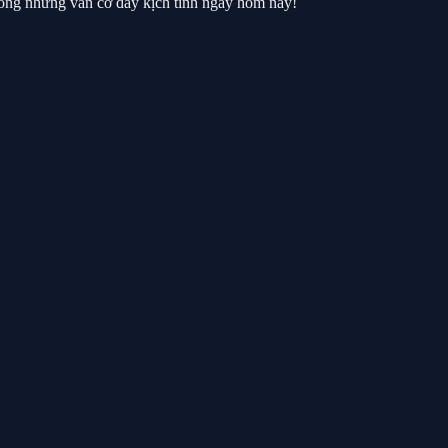
trong những ván cờ đầy kịch tính ngay hôm nay!