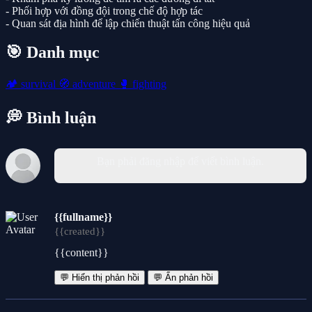
- Phối hợp với đồng đội trong chế độ hợp tác
- Quan sát địa hình để lập chiến thuật tấn công hiệu quả
🎯 Danh mục
🏕️
survival
🧭
adventure
🥊
fighting
💭 Bình luận
Bạn phải đăng nhập để viết bình luận.
{{fullname}}
{{created}}
{{content}}
💬 Hiển thị phản hồi
💬 Ẩn phản hồi