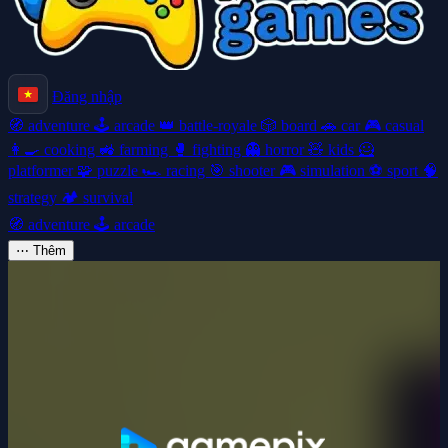
Đăng nhập
🧭
adventure
🕹️
arcade
👑
battle-royale
🎲
board
🚗
car
🎮
casual
👩‍🍳
cooking
🚜
farming
🥊
fighting
👻
horror
🧸
kids
🦸
platformer
🧩
puzzle
🏎️
racing
🎯
shooter
🎮
simulation
⚽
sport
🧠
strategy
🏕️
survival
🧭
adventure
🕹️
arcade
⋯
Thêm