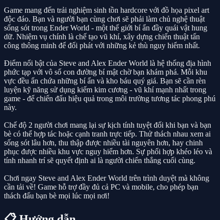
Game mang đến trải nghiệm sinh tồn hardcore với đồ họa pixel art
độc đáo. Bạn và người bạn cùng chơi sẽ phải làm chủ nghệ thuật
sống sót trong Ender World - một thế giới bí ẩn đầy quái vật hung
dữ. Nhiệm vụ chính là chế tạo vũ khí, xây dựng chiến thuật tấn
công thông minh để đối phát với những kẻ thù nguy hiểm nhất.
Điểm nổi bật của Steve and Alex Ender World là hệ thống địa hình
phức tạp với vô số con đường bí mật chờ bạn khám phá. Mỗi khu
vực đều ẩn chứa những bí ẩn và kho báu quý giá. Bạn sẽ cần rèn
luyện kỹ năng sử dụng kiếm kim cương - vũ khí mạnh nhất trong
game - để chiến đấu hiệu quả trong môi trường tương tác phong phú
này.
Chế độ 2 người chơi mang lại sự kịch tính tuyệt đối khi bạn và bạn
bè có thể hợp tác hoặc cạnh tranh trực tiếp. Thử thách nhau xem ai
sống sót lâu hơn, thu thập được nhiều tài nguyên hơn, hay chinh
phục được nhiều khu vực nguy hiểm hơn. Sự phối hợp khéo léo và
tính nhanh trí sẽ quyết định ai là người chiến thắng cuối cùng.
Chơi ngay Steve and Alex Ender World trên trình duyệt mà không
cần tải về! Game hỗ trợ đầy đủ cả PC và mobile, cho phép bạn
thách đấu bạn bè mọi lúc mọi nơi!
📋 Hướng dẫn