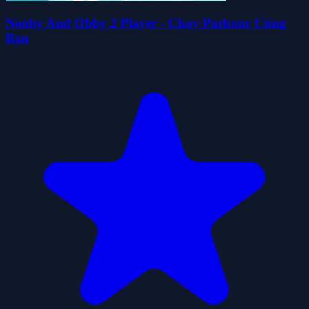
Nooby And Obby 2 Player - Chạy Parkour Cùng
Bạn