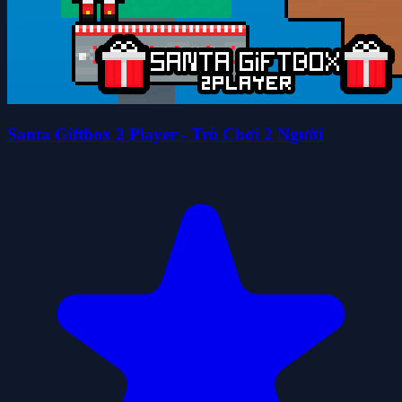
Santa Giftbox 2 Player - Trò Chơi 2 Người