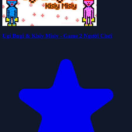
Ugi Bugi & Kisiy Misiy - Game 2 Người Chơi