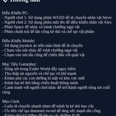
Điều Khiển PC:
- Người chơi 1: Sử dụng phím WASD để di chuyển nhân vật Steve
- Người chơi 2: Sử dụng phím mũi tên để điều khiển nhân vật Alex
- Phím Space để nhảy và tránh chướng ngại vật
- Phím chuột trái để tấn công kẻ thù và chế tạo vật phẩm
Điều Khiển Mobile:
- Sử dụng joystick ảo trên màn hình để di chuyển
- Chạm vào nút nhảy để vượt chướng ngại vật
- Chạm vào nút tấn công để chiến đấu với quái vật
Mục Tiêu Gameplay:
- Sống sót trong Ender World đầy nguy hiểm
- Thu thập tài nguyên và chế tạo vũ khí mạnh
- Khám phá các con đường bí mật và khu vực mới
- Đánh bại kẻ thù bằng chiến thuật thông minh
- Cạnh tranh với người chơi khác để trở thành người sống sót cuối
cùng
Mẹo Chơi:
- Luôn di chuyển nhanh nhẹn để tránh bị kẻ thù bao vây
- Ưu tiên chế tạo diamond sword để tăng sức mạnh tấn công
- Khám phá kỹ lưỡng để tìm ra các đường đi tắt