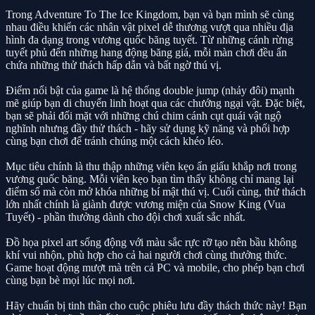
Trong Adventure To The Ice Kingdom, bạn và bạn mình sẽ cùng
nhau điều khiển các nhân vật pixel dễ thương vượt qua nhiều địa
hình đa dạng trong vương quốc băng tuyết. Từ những cánh rừng
tuyết phủ đến những hang động băng giá, mỗi màn chơi đều ẩn
chứa những thử thách hấp dẫn và bất ngờ thú vị.
Điểm nổi bật của game là hệ thống double jump (nhảy đôi) mạnh
mẽ giúp bạn di chuyển linh hoạt qua các chướng ngại vật. Đặc biệt,
bạn sẽ phải đối mặt với những chú chim cánh cụt quái vật ngộ
nghĩnh nhưng đầy thử thách - hãy sử dụng kỹ năng và phối hợp
cùng bạn chơi để tránh chúng một cách khéo léo.
Mục tiêu chính là thu thập những viên kẹo ẩn giấu khắp nơi trong
vương quốc băng. Mỗi viên kẹo bạn tìm thấy không chỉ mang lại
điểm số mà còn mở khóa những bí mật thú vị. Cuối cùng, thử thách
lớn nhất chính là giành được vương miện của Snow King (Vua
Tuyết) - phần thưởng dành cho đội chơi xuất sắc nhất.
Đồ họa pixel art sống động với màu sắc rực rỡ tạo nên bầu không
khí vui nhộn, phù hợp cho cả hai người chơi cùng thưởng thức.
Game hoạt động mượt mà trên cả PC và mobile, cho phép bạn chơi
cùng bạn bè mọi lúc mọi nơi.
Hãy chuẩn bị tinh thần cho cuộc phiêu lưu đầy thách thức này! Bạn