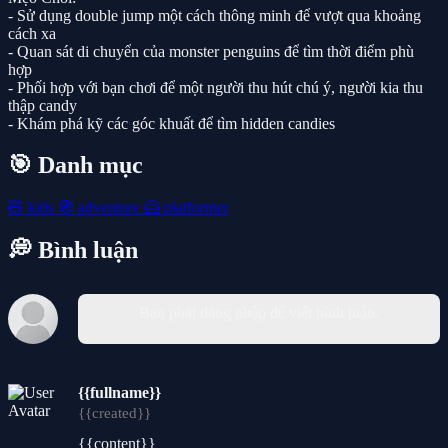
- Sử dụng double jump một cách thông minh để vượt qua khoảng
cách xa
- Quan sát di chuyển của monster penguins để tìm thời điểm phù
hợp
- Phối hợp với bạn chơi để một người thu hút chú ý, người kia thu
thập candy
- Khám phá kỹ các góc khuất để tìm hidden candies
🎯 Danh mục
🧸
kids
🧭
adventure
🦸
platformer
💭 Bình luận
Bạn phải đăng nhập để viết bình luận.
{{fullname}}
{{created}}
{{content}}