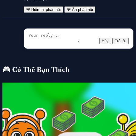
💬 Hiển thị phản hồi
💬 Ẩn phản hồi
Hủy
Trả lời
🎮 Có Thể Bạn Thích