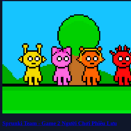
Sprunki Team - Game 2 Người Chơi Phiêu Lưu