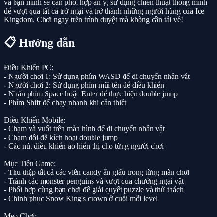
và bạn mình sẽ cần phối hợp ăn ý, sử dụng chiến thuật thông minh
để vượt qua tất cả trở ngại và trở thành những người hùng của Ice
Kingdom. Chơi ngay trên trình duyệt mà không cần tải về!
📋 Hướng dẫn
Điều Khiển PC:
- Người chơi 1: Sử dụng phím WASD để di chuyển nhân vật
- Người chơi 2: Sử dụng phím mũi tên để điều khiển
- Nhấn phím Space hoặc Enter để thực hiện double jump
- Phím Shift để chạy nhanh khi cần thiết
Điều Khiển Mobile:
- Chạm và vuốt trên màn hình để di chuyển nhân vật
- Chạm đôi để kích hoạt double jump
- Các nút điều khiển ảo hiển thị cho từng người chơi
Mục Tiêu Game:
- Thu thập tất cả các viên candy ẩn giấu trong từng màn chơi
- Tránh các monster penguins và vượt qua chướng ngại vật
- Phối hợp cùng bạn chơi để giải quyết puzzle và thử thách
- Chinh phục Snow King's crown ở cuối mỗi level
Mẹo Chơi: