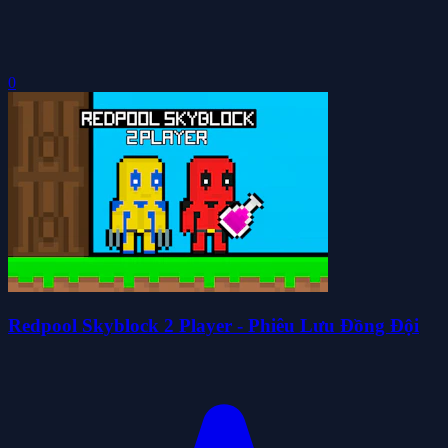
0
Redpool Skyblock 2 Player - Phiêu Lưu Đồng Đội