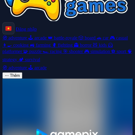
Đăng nhập
🧭
adventure
🕹️
arcade
👑
battle-royale
🎲
board
🚗
car
🎮
casual
👩‍🍳
cooking
🚜
farming
🥊
fighting
👻
horror
🧸
kids
🦸
platformer
🧩
puzzle
🏎️
racing
🎯
shooter
🎮
simulation
⚽
sport
🧠
strategy
🏕️
survival
🧭
adventure
🕹️
arcade
⋯
Thêm