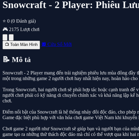
Snowcraft - 2 Player: Phiêu L
⭐ 0
(0 Đánh giá)
🎮 2175 Lượt chơi
🔲 Cửa Sổ Mới
📺 Toàn Màn Hình
📝 Mô tả
Snowcraft - 2 Player mang đến trải nghiệm phiêu lưu mùa đông đầy t
một trong những game 2 người chơi hay nhất hiện nay, hoàn hảo cho
Trong Snowcraft, hai người chơi sẽ phải hợp tác hoặc cạnh tranh để 
người chơi phải có kỹ năng di chuyển chính xác và khả năng lập kế 
chơi.
Điểm nổi bật của Snowcraft là hệ thống nhảy đôi độc đáo, cho phép 
Game đặc biệt phù hợp với văn hóa chơi game Việt Nam khi khuyến k
Chơi game 2 người như Snowcraft sẽ giúp bạn và người bạn của mình c
game tạo ra những thử thách độc đáo mà chỉ có thể vượt qua khi hai 