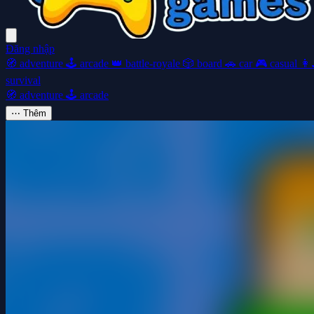
Đăng nhập
🧭
adventure
🕹️
arcade
👑
battle-royale
🎲
board
🚗
car
🎮
casual
👩‍
survival
🧭
adventure
🕹️
arcade
⋯
Thêm