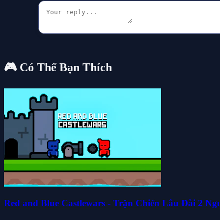
🎮 Có Thể Bạn Thích
Red and Blue Castlewars - Trận Chiến Lâu Đài 2 Ng