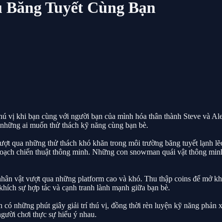
ưu Băng Tuyết Cùng Bạn
hú vị khi bạn cùng với người bạn của mình hóa thân thành Steve và Al
 những ai muốn thử thách kỹ năng cùng bạn bè.
vượt qua những thử thách khó khăn trong môi trường băng tuyết lạnh lẽ
hoạch chiến thuật thông minh. Những con snowman quái vật thông minh 
nhân vật vượt qua những platform cao và khó. Thu thập coins để mở kh
hích sự hợp tác và cạnh tranh lành mạnh giữa bạn bè.
ó những phút giây giải trí thú vị, đồng thời rèn luyện kỹ năng phản xạ
người chơi thực sự hiểu ý nhau.