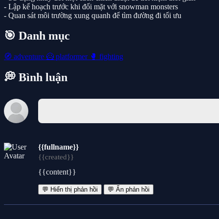
- Lập kế hoạch trước khi đối mặt với snowman monsters
- Quan sát môi trường xung quanh để tìm đường đi tối ưu
🎯 Danh mục
🧭
adventure
🦸
platformer
🥊
fighting
💭 Bình luận
{{fullname}}
{{created}}
{{content}}
💬 Hiển thị phản hồi
💬 Ẩn phản hồi