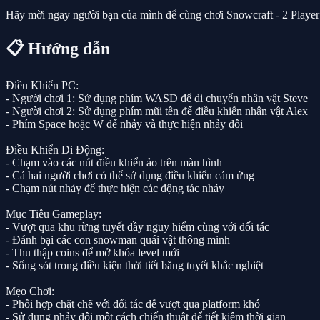
Hãy mời ngay người bạn của mình để cùng chơi Snowcraft - 2 Player ng
📋 Hướng dẫn
Điều Khiển PC:
- Người chơi 1: Sử dụng phím WASD để di chuyển nhân vật Steve
- Người chơi 2: Sử dụng phím mũi tên để điều khiển nhân vật Alex
- Phím Space hoặc W để nhảy và thực hiện nhảy đôi
Điều Khiển Di Động:
- Chạm vào các nút điều khiển ảo trên màn hình
- Cả hai người chơi có thể sử dụng điều khiển cảm ứng
- Chạm nút nhảy để thực hiện các động tác nhảy
Mục Tiêu Gameplay:
- Vượt qua khu rừng tuyết đầy nguy hiểm cùng với đối tác
- Đánh bại các con snowman quái vật thông minh
- Thu thập coins để mở khóa level mới
- Sống sót trong điều kiện thời tiết băng tuyết khắc nghiệt
Mẹo Chơi:
- Phối hợp chặt chẽ với đối tác để vượt qua platform khó
- Sử dụng nhảy đôi một cách chiến thuật để tiết kiệm thời gian