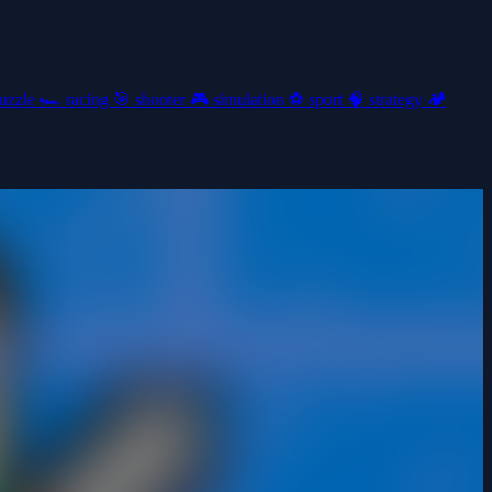
uzzle
🏎️
racing
🎯
shooter
🎮
simulation
⚽
sport
🧠
strategy
🏕️