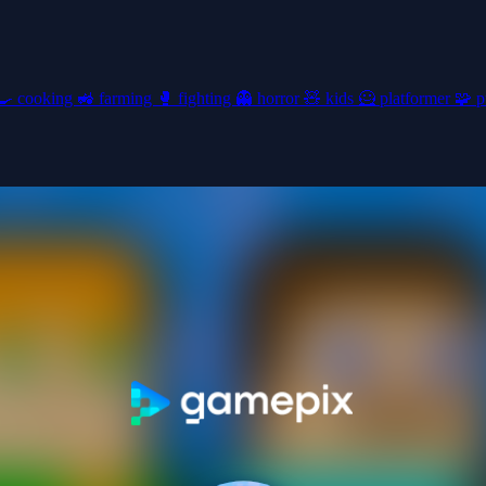
🍳
cooking
🚜
farming
🥊
fighting
👻
horror
🧸
kids
🦸
platformer
🧩
p