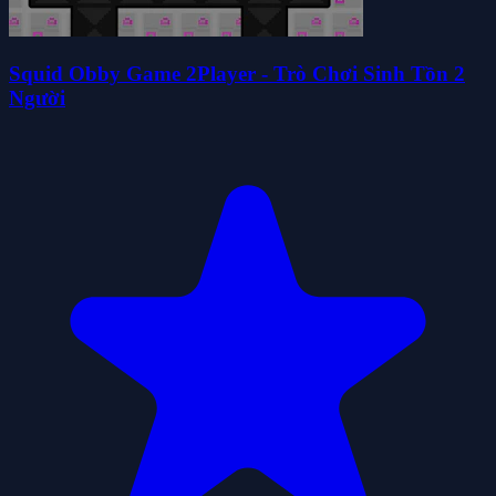
Squid Obby Game 2Player - Trò Chơi Sinh Tồn 2
Người