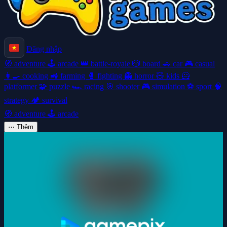
Đăng nhập
🧭
adventure
🕹️
arcade
👑
battle-royale
🎲
board
🚗
car
🎮
casual
👩‍🍳
cooking
🚜
farming
🥊
fighting
👻
horror
🧸
kids
🦸
platformer
🧩
puzzle
🏎️
racing
🎯
shooter
🎮
simulation
⚽
sport
🧠
strategy
🏕️
survival
🧭
adventure
🕹️
arcade
⋯
Thêm