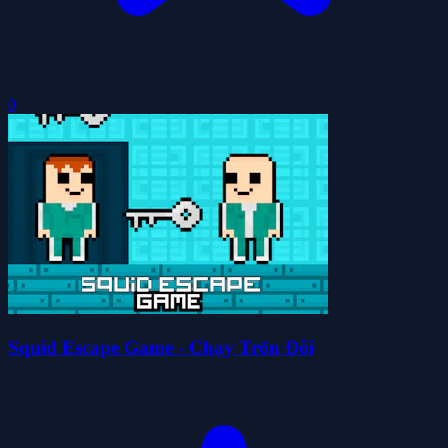
0
Squid Escape Game - Chạy Trốn Đôi