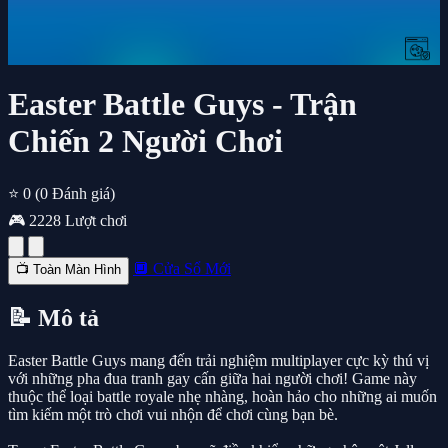
Easter Battle Guys - Trận
Chiến 2 Người Chơi
⭐ 0
(0 Đánh giá)
🎮 2228 Lượt chơi
🔲 Cửa Sổ Mới
📺 Toàn Màn Hình
📝 Mô tả
Easter Battle Guys mang đến trải nghiệm multiplayer cực kỳ thú vị
với những pha đua tranh gay cấn giữa hai người chơi! Game này
thuộc thể loại battle royale nhẹ nhàng, hoàn hảo cho những ai muốn
tìm kiếm một trò chơi vui nhộn để chơi cùng bạn bè.