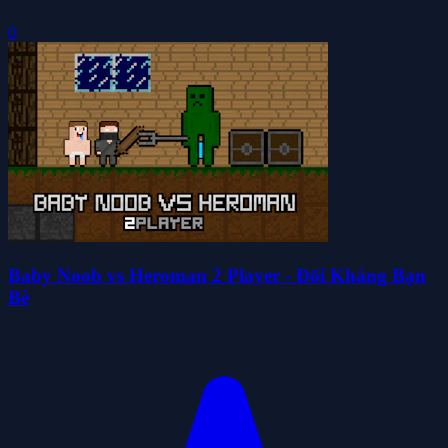
0
Baby Noob vs Heroman 2 Player - Đối Kháng Bạn
Bè