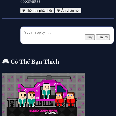
{{content}}
💬 Hiển thị phản hồi
💬 Ẩn phản hồi
Hủy
Trả lời
🎮 Có Thể Bạn Thích