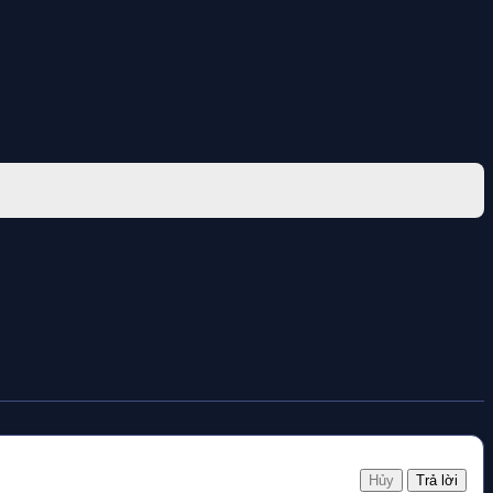
Hủy
Trả lời