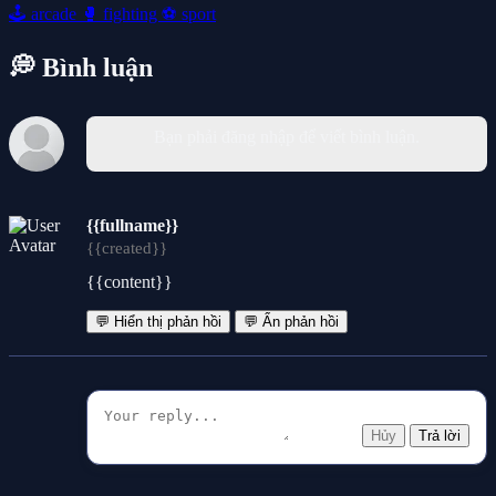
🕹️
arcade
🥊
fighting
⚽
sport
💭 Bình luận
Bạn phải đăng nhập để viết bình luận.
{{fullname}}
{{created}}
{{content}}
💬 Hiển thị phản hồi
💬 Ẩn phản hồi
Hủy
Trả lời