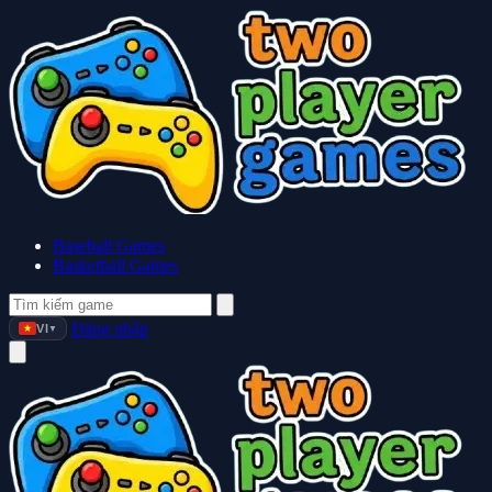
Baseball Games
Basketball Games
Đăng nhập
VI
▼