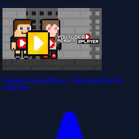
0
Youtuber Mcraft 2Player - Thoát Khỏi Nhà Tù
Cùng Bạn