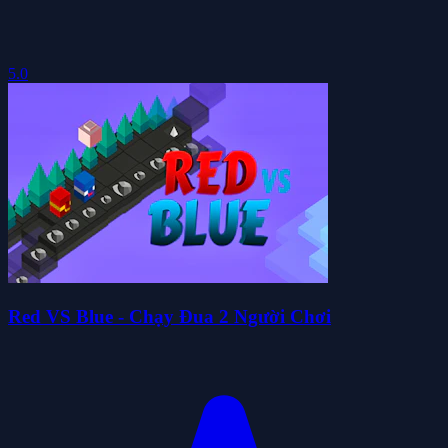
5.0
Red VS Blue - Chạy Đua 2 Người Chơi