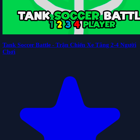
Tank Soccer Battle - Trận Chiến Xe Tăng 2-4 Người
Chơi