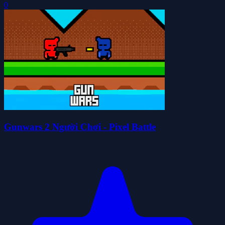
0
Gunwars 2 Người Chơi - Pixel Battle