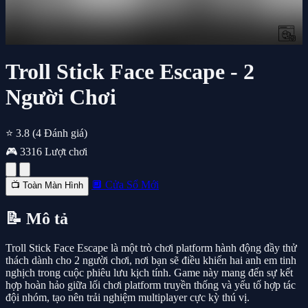
Troll Stick Face Escape - 2
Người Chơi
⭐ 3.8
(4 Đánh giá)
🎮 3316 Lượt chơi
🔲 Cửa Sổ Mới
📺 Toàn Màn Hình
📝 Mô tả
Troll Stick Face Escape là một trò chơi platform hành động đầy thử
thách dành cho 2 người chơi, nơi bạn sẽ điều khiển hai anh em tinh
nghịch trong cuộc phiêu lưu kịch tính. Game này mang đến sự kết
hợp hoàn hảo giữa lối chơi platform truyền thống và yếu tố hợp tác
đội nhóm, tạo nên trải nghiệm multiplayer cực kỳ thú vị.