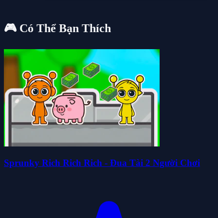
🎮 Có Thể Bạn Thích
Sprunky Rich Rich Rich - Đua Tài 2 Người Chơi