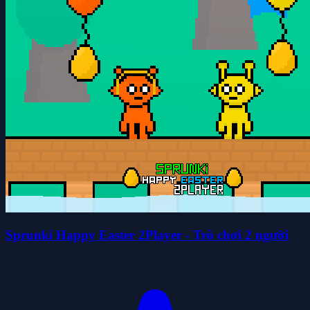
Sprunki Happy Easter 2Player - Trò chơi 2 người