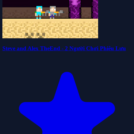
Steve and Alex TheEnd - 2 Người Chơi Phiêu Lưu