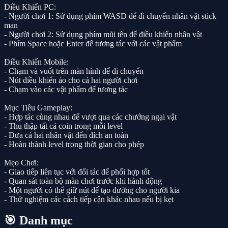
Điều Khiển PC:
- Người chơi 1: Sử dụng phím WASD để di chuyển nhân vật stick
man
- Người chơi 2: Sử dụng phím mũi tên để điều khiển nhân vật
- Phím Space hoặc Enter để tương tác với các vật phẩm
Điều Khiển Mobile:
- Chạm và vuốt trên màn hình để di chuyển
- Nút điều khiển ảo cho cả hai người chơi
- Chạm vào các vật phẩm để tương tác
Mục Tiêu Gameplay:
- Hợp tác cùng nhau để vượt qua các chướng ngại vật
- Thu thập tất cả coin trong mỗi level
- Đưa cả hai nhân vật đến đích an toàn
- Hoàn thành level trong thời gian cho phép
Mẹo Chơi:
- Giao tiếp liên tục với đối tác để phối hợp tốt
- Quan sát toàn bộ màn chơi trước khi hành động
- Một người có thể giữ nút để tạo đường cho người kia
- Thử nghiệm các cách tiếp cận khác nhau nếu bị kẹt
🎯 Danh mục