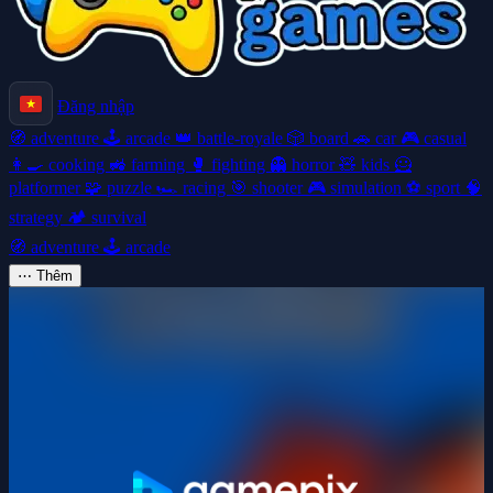
Đăng nhập
🧭
adventure
🕹️
arcade
👑
battle-royale
🎲
board
🚗
car
🎮
casual
👩‍🍳
cooking
🚜
farming
🥊
fighting
👻
horror
🧸
kids
🦸
platformer
🧩
puzzle
🏎️
racing
🎯
shooter
🎮
simulation
⚽
sport
🧠
strategy
🏕️
survival
🧭
adventure
🕹️
arcade
⋯
Thêm