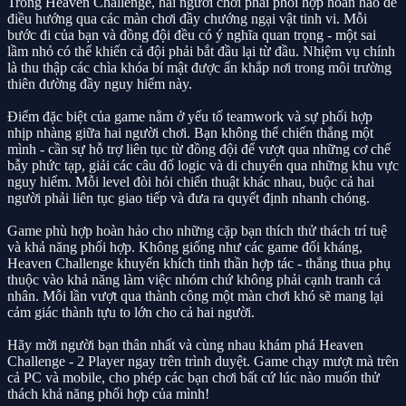
Trong Heaven Challenge, hai người chơi phải phối hợp hoàn hảo để
điều hướng qua các màn chơi đầy chướng ngại vật tinh vi. Mỗi
bước đi của bạn và đồng đội đều có ý nghĩa quan trọng - một sai
lầm nhỏ có thể khiến cả đội phải bắt đầu lại từ đầu. Nhiệm vụ chính
là thu thập các chìa khóa bí mật được ẩn khắp nơi trong môi trường
thiên đường đầy nguy hiểm này.
Điểm đặc biệt của game nằm ở yếu tố teamwork và sự phối hợp
nhịp nhàng giữa hai người chơi. Bạn không thể chiến thắng một
mình - cần sự hỗ trợ liên tục từ đồng đội để vượt qua những cơ chế
bẫy phức tạp, giải các câu đố logic và di chuyển qua những khu vực
nguy hiểm. Mỗi level đòi hỏi chiến thuật khác nhau, buộc cả hai
người phải liên tục giao tiếp và đưa ra quyết định nhanh chóng.
Game phù hợp hoàn hảo cho những cặp bạn thích thử thách trí tuệ
và khả năng phối hợp. Không giống như các game đối kháng,
Heaven Challenge khuyến khích tinh thần hợp tác - thắng thua phụ
thuộc vào khả năng làm việc nhóm chứ không phải cạnh tranh cá
nhân. Mỗi lần vượt qua thành công một màn chơi khó sẽ mang lại
cảm giác thành tựu to lớn cho cả hai người.
Hãy mời người bạn thân nhất và cùng nhau khám phá Heaven
Challenge - 2 Player ngay trên trình duyệt. Game chạy mượt mà trên
cả PC và mobile, cho phép các bạn chơi bất cứ lúc nào muốn thử
thách khả năng phối hợp của mình!