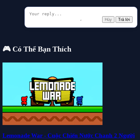
Hủy
Trả lời
🎮 Có Thể Bạn Thích
Lemonade War - Cuộc Chiến Nước Chanh 2 Người