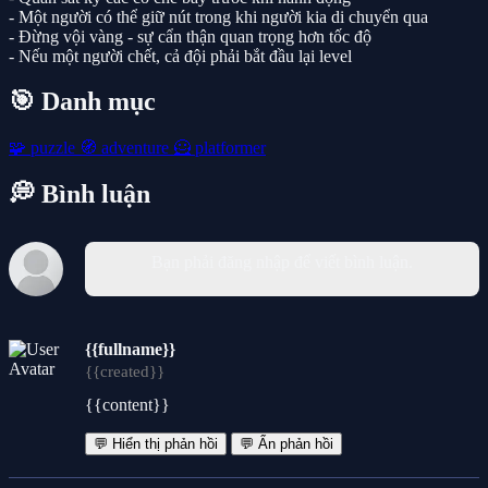
- Một người có thể giữ nút trong khi người kia di chuyển qua
- Đừng vội vàng - sự cẩn thận quan trọng hơn tốc độ
- Nếu một người chết, cả đội phải bắt đầu lại level
🎯 Danh mục
🧩
puzzle
🧭
adventure
🦸
platformer
💭 Bình luận
Bạn phải đăng nhập để viết bình luận.
{{fullname}}
{{created}}
{{content}}
💬 Hiển thị phản hồi
💬 Ẩn phản hồi