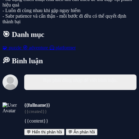
hiệu quả
- Luôn đi cùng nhau khi gặp nguy hiểm
- Sabr patience và cẩn thận - mỗi bước đi đều có thể quyết định
thành bại
🎯 Danh mục
🧩
puzzle
🧭
adventure
🦸
platformer
💭 Bình luận
Bạn phải đăng nhập để viết bình luận.
{{fullname}}
{{created}}
{{content}}
💬 Hiển thị phản hồi
💬 Ẩn phản hồi