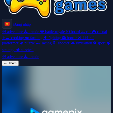
Đăng nhập
🧭
adventure
🕹️
arcade
👑
battle-royale
🎲
board
🚗
car
🎮
casual
👩‍🍳
cooking
🚜
farming
🥊
fighting
👻
horror
🧸
kids
🦸
platformer
🧩
puzzle
🏎️
racing
🎯
shooter
🎮
simulation
⚽
sport
🧠
strategy
🏕️
survival
🧭
adventure
🕹️
arcade
⋯
Thêm