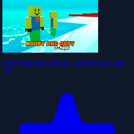
Nooby And Obby 2 Player - Chạy Parkour Cùng
Bạn