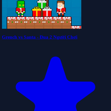
Grench vs Santa - Đua 2 Người Chơi