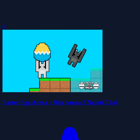
0
Easter Egg Arena - Đấu Arena 2 Người Chơi