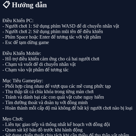
📋 Hướng dẫn
Điều Khiển PC:
- Người chơi 1: Sử dụng phím WASD để di chuyển nhân vật
- Người chơi 2: Sử dụng phím mũi tên để điều khiển
- Phím Space hoặc Enter để tương tác với vật phẩm
- Esc để tạm dừng game
Điều Khiển Mobile:
- Hỗ trợ điều khiển cảm ứng cho cả hai người chơi
- Chạm và vuốt để di chuyển nhân vật
- Chạm vào vật phẩm để tương tác
Mục Tiêu Gameplay:
- Phối hợp cùng nhau để vượt qua các mê cung phức tạp
- Thu thập tất cả chìa khóa trong từng màn chơi
- Tránh và đánh bại các con quái vật cube nguy hiểm
- Tìm đường thoát và đoàn tụ với đồng minh
- Hoàn thành mỗi cấp độ mà không để bất kỳ người chơi nào bị loại
Mẹo Chơi:
- Liên tục giao tiếp và thống nhất kế hoạch với đồng đội
- Quan sát kỹ bản đồ trước khi hành động
- Sử dụng chiến thuật chia tách khi cần thiều để thu thập vật phẩm