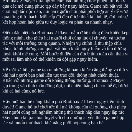
Brotmax 2 Player đưa người chơi vào những cuộc phiêu lưu ly kỳ
qua các mê cung phức tạp đầy bẫy nguy hiểm. Game nổi bật với lối
chơi hợp tác độc đáo, nơi hai người chơi phải phối hợp ăn ý để vượt
qua từng thử thách. Mỗi cấp độ đều được thiết kế tinh tế, đòi hỏi sự
kết hợp hoàn hảo giữa tư duy logic và phản xạ nhanh nhạy.
Điểm đặc biệt của Brotmax 2 Player nằm ở hệ thống điều khiển kép
thông minh, cho phép hai người chơi cùng lúc di chuyển và tương
tác với môi trường xung quanh. Nhiệm vụ chính là thu thập chìa
khóa, tránh những con quái vật hình khối nguy hiểm và tìm đường
thoát khỏi mê cung. Mỗi bước đi đều cần được tính toán cẩn thận vì
một sai lầm nhỏ có thể khiến cả đội gặp nguy hiểm.
Về mặt xã hội, game tạo ra những khoảnh khắc căng thẳng và thú vị
khi hai người bạn phải liên tục trao đổi, thống nhất chiến thuật.
Khác với những game đối kháng thông thường, Brotmax 2 Player
tập trung vào tinh thần đồng đội, nơi chiến thắng chỉ có thể đạt được
khi cả hai cùng nỗ lực.
Hãy mời bạn bè cùng khám phá Brotmax 2 Player ngay trên trình
duyệt! Game hỗ trợ chơi tức thì mà không cần tải xuống, cho phép
hai người cùng trải nghiệm những thử thách hấp dẫn ngay lập tức.
Đây chính là lựa chọn tuyệt vời cho những ai yêu thích game hợp
tác và muốn thử thách khả năng phối hợp cùng bạn bè.