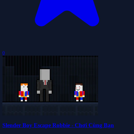
0
Slender Boy Escape Robbie - Chơi Cùng Bạn