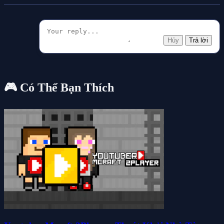
Hủy
Trả lời
🎮 Có Thể Bạn Thích