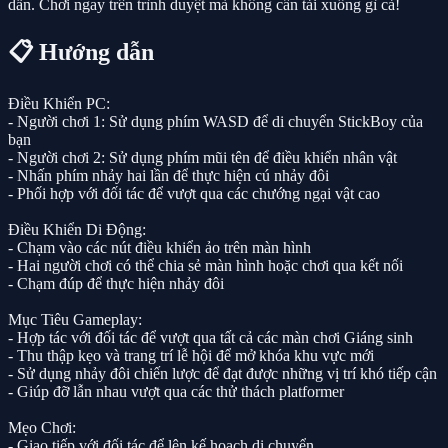
dẫn. Chơi ngay trên trình duyệt mà không cần tải xuống gì cả!
📋 Hướng dẫn
Điều Khiển PC:
- Người chơi 1: Sử dụng phím WASD để di chuyển StickBoy của
bạn
- Người chơi 2: Sử dụng phím mũi tên để điều khiển nhân vật
- Nhấn phím nhảy hai lần để thực hiện cú nhảy đôi
- Phối hợp với đối tác để vượt qua các chướng ngại vật cao
Điều Khiển Di Động:
- Chạm vào các nút điều khiển ảo trên màn hình
- Hai người chơi có thể chia sẻ màn hình hoặc chơi qua kết nối
- Chạm đúp để thực hiện nhảy đôi
Mục Tiêu Gameplay:
- Hợp tác với đối tác để vượt qua tất cả các màn chơi Giáng sinh
- Thu thập kẹo và trang trí lễ hội để mở khóa khu vực mới
- Sử dụng nhảy đôi chiến lược để đạt được những vị trí khó tiếp cận
- Giúp đỡ lẫn nhau vượt qua các thử thách platformer
Mẹo Chơi:
- Giao tiếp với đối tác để lên kế hoạch di chuyển