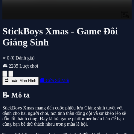
StickBoys Xmas - Game Đôi
Giáng Sinh
⭐ 0
(0 Đánh giá)
🎮 2285 Lượt chơi
🔲 Cửa Sổ Mới
📺 Toàn Màn Hình
📝 Mô tả
StickBoys Xmas mang đến cuộc phiêu lưu Giáng sinh tuyệt vời
dành cho hai người chơi, nơi tinh thần đồng đội và sự khéo léo sẽ
dẫn lối thành công. Đây là tựa game platformer hoàn hảo để bạn
cùng bạn bè thử thách nhau trong mùa lễ hội.