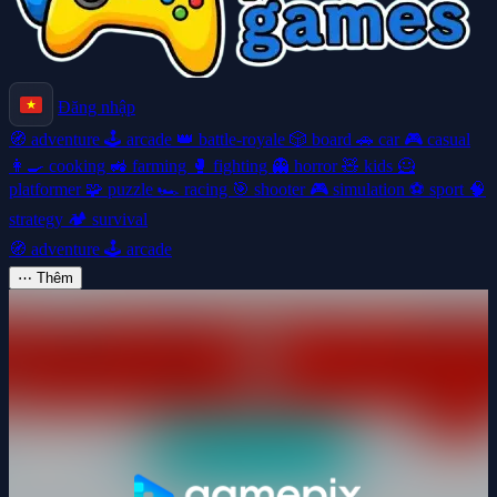
Đăng nhập
🧭
adventure
🕹️
arcade
👑
battle-royale
🎲
board
🚗
car
🎮
casual
👩‍🍳
cooking
🚜
farming
🥊
fighting
👻
horror
🧸
kids
🦸
platformer
🧩
puzzle
🏎️
racing
🎯
shooter
🎮
simulation
⚽
sport
🧠
strategy
🏕️
survival
🧭
adventure
🕹️
arcade
⋯
Thêm