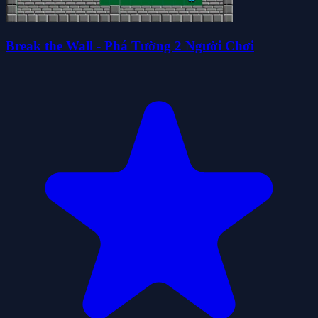
Break the Wall - Phá Tường 2 Người Chơi