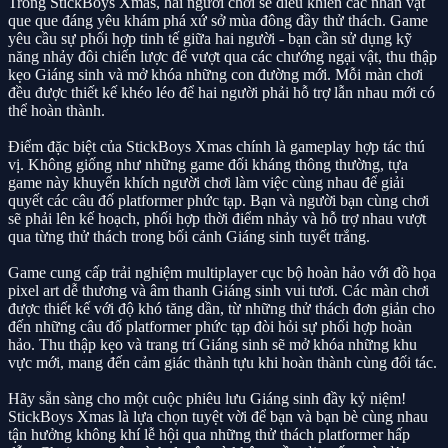
Trong StickBoys Xmas, hai người chơi sẽ điều khiển các nhân vật
que que đáng yêu khám phá xứ sở mùa đông đầy thử thách. Game
yêu cầu sự phối hợp tinh tế giữa hai người - bạn cần sử dụng kỹ
năng nhảy đôi chiến lược để vượt qua các chướng ngại vật, thu thập
kẹo Giáng sinh và mở khóa những con đường mới. Mỗi màn chơi
đều được thiết kế khéo léo để hai người phải hỗ trợ lẫn nhau mới có
thể hoàn thành.
Điểm đặc biệt của StickBoys Xmas chính là gameplay hợp tác thú
vị. Không giống như những game đối kháng thông thường, tựa
game này khuyến khích người chơi làm việc cùng nhau để giải
quyết các câu đố platformer phức tạp. Bạn và người bạn cùng chơi
sẽ phải lên kế hoạch, phối hợp thời điểm nhảy và hỗ trợ nhau vượt
qua từng thử thách trong bối cảnh Giáng sinh tuyết trắng.
Game cung cấp trải nghiệm multiplayer cục bộ hoàn hảo với đồ họa
pixel art dễ thương và âm thanh Giáng sinh vui tươi. Các màn chơi
được thiết kế với độ khó tăng dần, từ những thử thách đơn giản cho
đến những câu đố platformer phức tạp đòi hỏi sự phối hợp hoàn
hảo. Thu thập kẹo và trang trí Giáng sinh sẽ mở khóa những khu
vực mới, mang đến cảm giác thành tựu khi hoàn thành cùng đối tác.
Hãy sẵn sàng cho một cuộc phiêu lưu Giáng sinh đầy kỷ niệm!
StickBoys Xmas là lựa chọn tuyệt vời để bạn và bạn bè cùng nhau
tận hưởng không khí lễ hội qua những thử thách platformer hấp