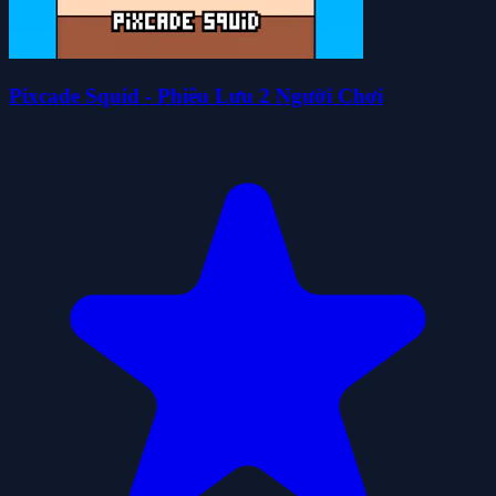
Pixcade Squid - Phiêu Lưu 2 Người Chơi