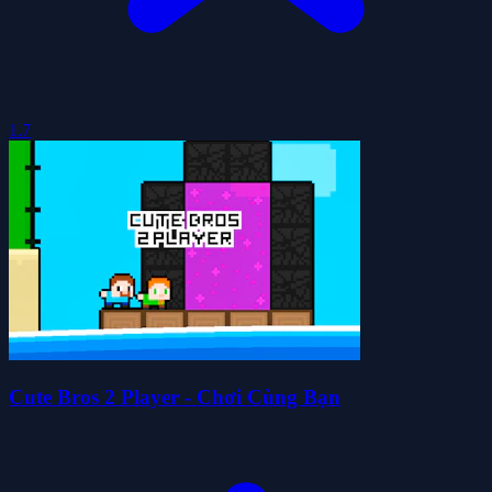
1.7
Cute Bros 2 Player - Chơi Cùng Bạn