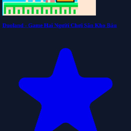
Duoland - Game Hai Người Chơi Săn Kho Báu