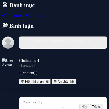
🎯 Danh mục
🧭
adventure
🦸
platformer
💭 Bình luận
Bạn phải đăng nhập để viết bình luận.
{{fullname}}
{{created}}
{{content}}
💬 Hiển thị phản hồi
💬 Ẩn phản hồi
Hủy
Trả lời