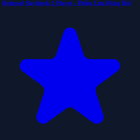
Redpool Skyblock 2 Player - Phiêu Lưu Đồng Đội