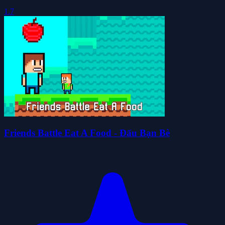
1.7
Friends Battle Eat A Food - Đấu Bạn Bè