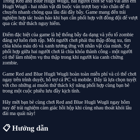
Trong Red and Blue Hugli Wugli, hai người chơi sẽ vào vai anh em
Hugli Wugli - hai nhân vật đã buộc ván trượt bay vào chân để di
chuyển nhanh chóng qua lâu đài đầy bẫy. Game mang đến trải
nghiệm hợp tác hoàn hảo khi bạn cần phối hợp với đồng đội để vượt
qua các thử thách nguy hiểm.
Điểm đặc biệt của game là hệ thống bẫy đa dạng và yếu tố zombie
đáng sợ luôn rình rập. Mỗi người chơi phải thu thập đồng xu, tìm
chìa khóa màu đỏ và xanh tương ứng với nhân vật của mình. Sự
phối hợp giữa hai người chơi là chìa khóa thành công - một người
có thể làm nhiệm vụ thu thập trong khi người kia canh chừng
zombie.
Game Red and Blue Hugli Wugli hoàn toàn miễn phí và có thể chơi
ngay trên trình duyệt, hỗ trợ cả PC và mobile. Đây là lựa chọn tuyệt
vời cho những ai muốn thử thách kỹ năng phối hợp cùng bạn bè
trong một cuộc phiêu lưu đầy kịch tính.
Hãy mời bạn bè cùng chơi Red and Blue Hugli Wugli ngay hôm
nay để trải nghiệm cảm giác hồi hộp khi cùng nhau thoát khỏi lâu
đài ma quái này!
📋 Hướng dẫn