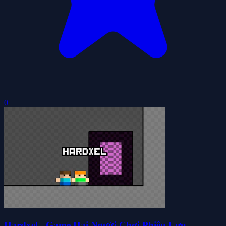
0
Hardxel - Game Hai Người Chơi Phiêu Lưu