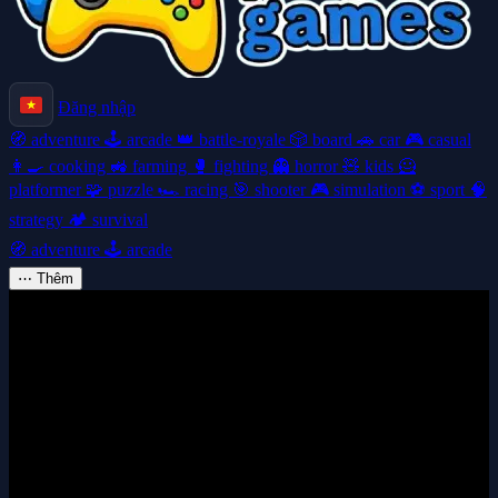
Đăng nhập
🧭
adventure
🕹️
arcade
👑
battle-royale
🎲
board
🚗
car
🎮
casual
👩‍🍳
cooking
🚜
farming
🥊
fighting
👻
horror
🧸
kids
🦸
platformer
🧩
puzzle
🏎️
racing
🎯
shooter
🎮
simulation
⚽
sport
🧠
strategy
🏕️
survival
🧭
adventure
🕹️
arcade
⋯
Thêm