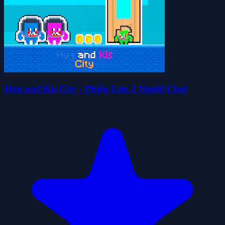
Hug and Kis City - Phiêu Lưu 2 Người Chơi