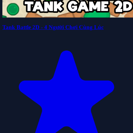
Tank Battle 2D - 4 Người Chơi Cùng Lúc