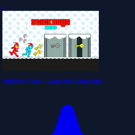
0
StickBoys Xmas - Game Đôi Giáng Sinh