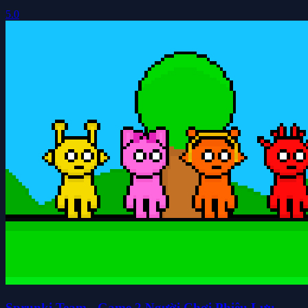
5.0
Sprunki Team - Game 2 Người Chơi Phiêu Lưu