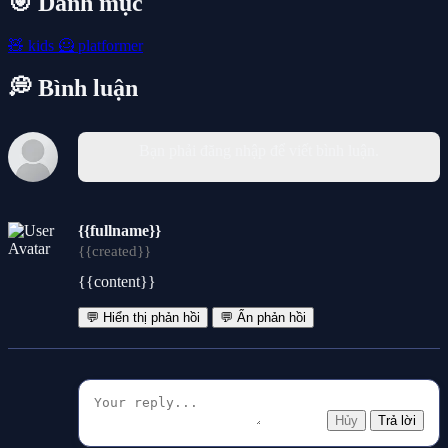
🎯 Danh mục
🧸
kids
🦸
platformer
💭 Bình luận
Bạn phải đăng nhập để viết bình luận.
{{fullname}}
{{created}}
{{content}}
💬 Hiển thị phản hồi
💬 Ẩn phản hồi
Hủy
Trả lời