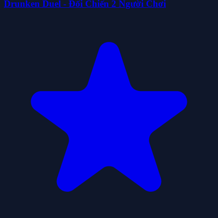
Drunken Duel - Đối Chiến 2 Người Chơi