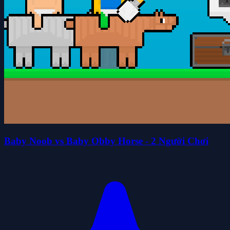
Baby Noob vs Baby Obby Horse - 2 Người Chơi