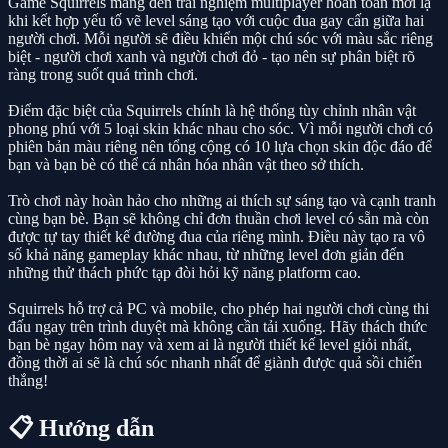
Game Squirrels mang đến trải nghiệm multiplayer hoàn toàn mới lạ
khi kết hợp yếu tố vẽ level sáng tạo với cuộc đua gay cấn giữa hai
người chơi. Mỗi người sẽ điều khiển một chú sóc với màu sắc riêng
biệt - người chơi xanh và người chơi đỏ - tạo nên sự phân biệt rõ
ràng trong suốt quá trình chơi.
Điểm đặc biệt của Squirrels chính là hệ thống tùy chỉnh nhân vật
phong phú với 5 loại skin khác nhau cho sóc. Vì mỗi người chơi có
phiên bản màu riêng nên tổng cộng có 10 lựa chọn skin độc đáo để
bạn và bạn bè có thể cá nhân hóa nhân vật theo sở thích.
Trò chơi này hoàn hảo cho những ai thích sự sáng tạo và cạnh tranh
cùng bạn bè. Bạn sẽ không chỉ đơn thuần chơi level có sẵn mà còn
được tự tay thiết kế đường đua của riêng mình. Điều này tạo ra vô
số khả năng gameplay khác nhau, từ những level đơn giản đến
những thử thách phức tạp đòi hỏi kỹ năng platform cao.
Squirrels hỗ trợ cả PC và mobile, cho phép hai người chơi cùng thi
đấu ngay trên trình duyệt mà không cần tải xuống. Hãy thách thức
bạn bè ngay hôm nay và xem ai là người thiết kế level giỏi nhất,
đồng thời ai sẽ là chú sóc nhanh nhất để giành được quả sồi chiến
thắng!
📋 Hướng dẫn