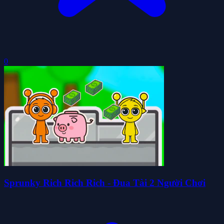
0
Sprunky Rich Rich Rich - Đua Tài 2 Người Chơi