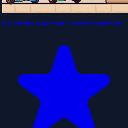
Red and Blue Hugli Wugli - Game Hai Người Chơi