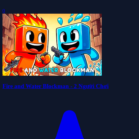
0
Fire and Water Blockman - 2 Người Chơi