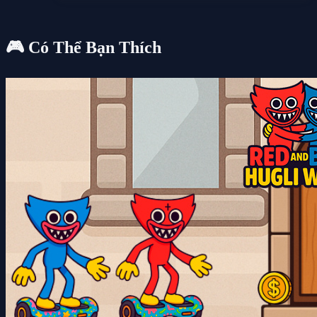
🎮 Có Thể Bạn Thích