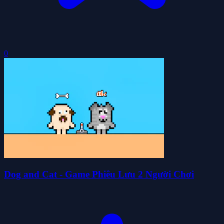
0
Dog and Cat - Game Phiêu Lưu 2 Người Chơi