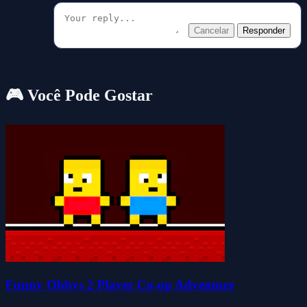
Cancelar
Responder
🎮 Você Pode Gostar
Funny Obbys 2 Player Co-op Adventure