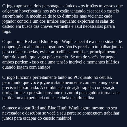
O jogo apresenta dois personagens únicos - os irmãos travessos que
calçaram hoverboards nos pés e estão tentando escapar do castelo
assombrado. A mecânica de jogo é simples mas viciante: cada
jogador controla um dos irmãos enquanto exploram as salas do
castelo em busca das chaves vermelha e azul necessárias para a
fuga.
O que torna Red and Blue Hugli Wugli especial é a necessidade de
cooperação real entre os jogadores. Vocês precisam trabalhar juntos
para coletar moedas, evitar armadilhas mortais e, principalmente,
fugir do zumbi que vaga pelo castelo. Se um de vocês for pego,
ambos perdem - isso cria uma tensão incrível e momentos hilários
quando jogam com amigos.
O jogo funciona perfeitamente tanto no PC quanto no celular,
permitindo que você jogue instantaneamente com seu amigo sem
precisar baixar nada. A combinação de ação rápida, cooperação
obrigatória e a pressão constante do zumbi perseguidor torna cada
partida uma experiência única e cheia de adrenalina.
Comece a jogar Red and Blue Hugli Wugli agora mesmo no seu
navegador e descubra se você e seu parceiro conseguem trabalhar
juntos para escapar do castelo maldito!