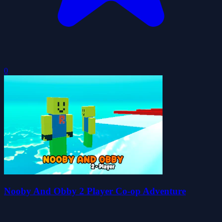
0
Nooby And Obby 2 Player Co-op Adventure