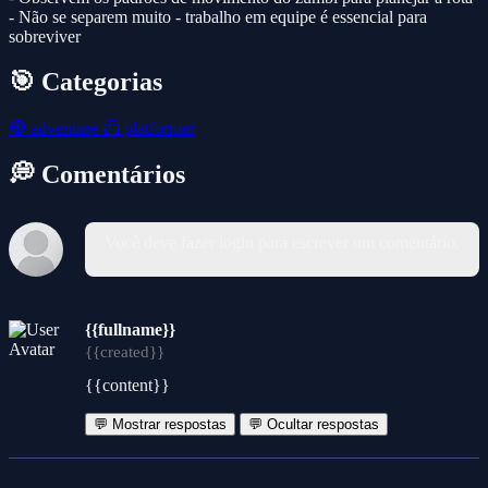
- Não se separem muito - trabalho em equipe é essencial para
sobreviver
🎯 Categorias
🧭
adventure
🦸
platformer
💭 Comentários
Você deve fazer login para escrever um comentário.
{{fullname}}
{{created}}
{{content}}
💬 Mostrar respostas
💬 Ocultar respostas