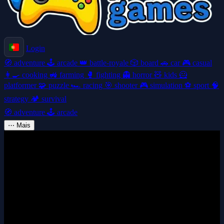
Login
🧭
adventure
🕹️
arcade
👑
battle-royale
🎲
board
🚗
car
🎮
casual
👩‍🍳
cooking
🚜
farming
🥊
fighting
👻
horror
🧸
kids
🦸
platformer
🧩
puzzle
🏎️
racing
🎯
shooter
🎮
simulation
⚽
sport
🧠
strategy
🏕️
survival
🧭
adventure
🕹️
arcade
⋯
Mais