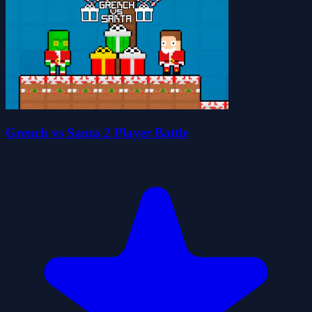
Grench vs Santa 2 Player Battle