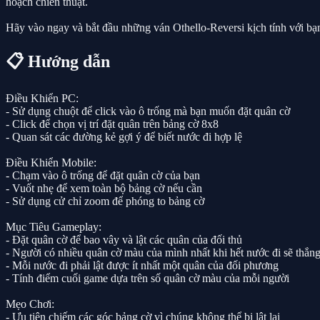
hoạch chiến thuật.
Hãy vào ngay và bắt đầu những ván Othello-Reversi kịch tính với bạn
📋 Hướng dẫn
Điều Khiển PC:
- Sử dụng chuột để click vào ô trống mà bạn muốn đặt quân cờ
- Click để chọn vị trí đặt quân trên bảng cờ 8x8
- Quan sát các đường kẻ gợi ý để biết nước đi hợp lệ
Điều Khiển Mobile:
- Chạm vào ô trống để đặt quân cờ của bạn
- Vuốt nhẹ để xem toàn bộ bảng cờ nếu cần
- Sử dụng cử chỉ zoom để phóng to bảng cờ
Mục Tiêu Gameplay:
- Đặt quân cờ để bao vây và lật các quân của đối thủ
- Người có nhiều quân cờ màu của mình nhất khi hết nước đi sẽ thắn
- Mỗi nước đi phải lật được ít nhất một quân của đối phương
- Tính điểm cuối game dựa trên số quân cờ màu của mỗi người
Mẹo Chơi:
- Ưu tiên chiếm các góc bảng cờ vì chúng không thể bị lật lại