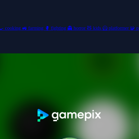
🍳
cooking
🚜
farming
🥊
fighting
👻
horror
🧸
kids
🦸
platformer
🧩
p