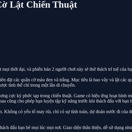
Cờ Lật Chiến Thuật
t mọi thời đại, và phiên bản 2 người chơi này sẽ thử thách trí tuệ của
hiên đặt các quân cờ màu đen và trắng. Mục tiêu là bao vây và lật các 
ược tình thế chỉ trong một lần di chuyển.
nhưng cực kỳ phức tạp trong chiến thuật. Game có hiệu ứng hoạt hình m
hau cũng cho phép bạn luyện tập kỹ năng trước khi thách đấu với bạn b
ạn. Không có yếu tố may rủi, chỉ có sự tính toán, dự đoán nước đi của
ch đấu bạn bè mọi lúc mọi nơi. Giao diện thân thiện, dễ sử dụng nhưn