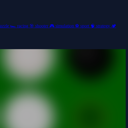
uzzle
🏎️
racing
🎯
shooter
🎮
simulation
⚽
sport
🧠
strategy
🏕️