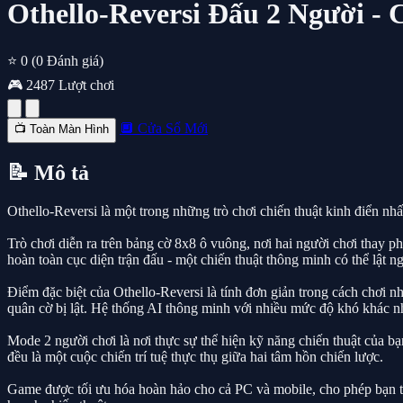
Othello-Reversi Đấu 2 Người - 
⭐ 0
(0 Đánh giá)
🎮 2487 Lượt chơi
🔲 Cửa Sổ Mới
📺 Toàn Màn Hình
📝 Mô tả
Othello-Reversi là một trong những trò chơi chiến thuật kinh điển nhấ
Trò chơi diễn ra trên bảng cờ 8x8 ô vuông, nơi hai người chơi thay p
hoàn toàn cục diện trận đấu - một chiến thuật thông minh có thể lật ng
Điểm đặc biệt của Othello-Reversi là tính đơn giản trong cách chơi 
quân cờ bị lật. Hệ thống AI thông minh với nhiều mức độ khó khác n
Mode 2 người chơi là nơi thực sự thể hiện kỹ năng chiến thuật của b
đều là một cuộc chiến trí tuệ thực thụ giữa hai tâm hồn chiến lược.
Game được tối ưu hóa hoàn hảo cho cả PC và mobile, cho phép bạn thá