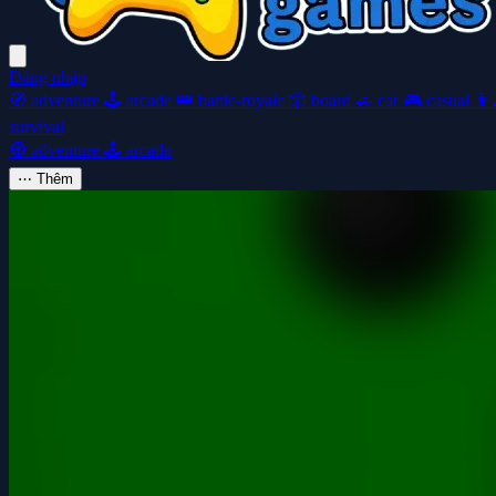
Đăng nhập
🧭
adventure
🕹️
arcade
👑
battle-royale
🎲
board
🚗
car
🎮
casual
👩‍
survival
🧭
adventure
🕹️
arcade
⋯
Thêm