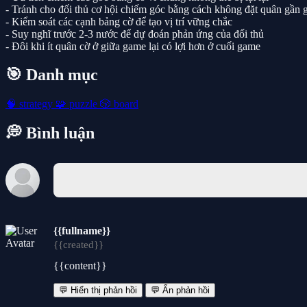
- Tránh cho đối thủ cơ hội chiếm góc bằng cách không đặt quân gần 
- Kiểm soát các cạnh bảng cờ để tạo vị trí vững chắc
- Suy nghĩ trước 2-3 nước để dự đoán phản ứng của đối thủ
- Đôi khi ít quân cờ ở giữa game lại có lợi hơn ở cuối game
🎯 Danh mục
🧠
strategy
🧩
puzzle
🎲
board
💭 Bình luận
{{fullname}}
{{created}}
{{content}}
💬 Hiển thị phản hồi
💬 Ẩn phản hồi