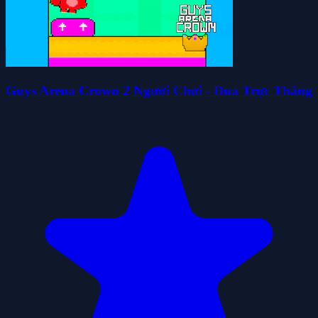
Guys Arena Crown 2 Người Chơi - Đua Trực Thăng