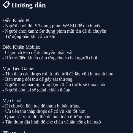
📋 Hướng dẫn
Điều Khiển PC:
- Người chơi đỏ: Sử dụng phím WASD để di chuyển
- Người chơi xanh: Sử dụng phím mũi tên để di chuyển
- Tự động bắn khi có vũ khí
Điều Khiển Mobile:
- Chạm và kéo để di chuyển nhân vật
- Hỗ trợ điều khiển cảm ứng cho cả hai người chơi
Mục Tiêu Game:
- Thu thập các drops rơi từ trên trời để lấy vũ khí mạnh hơn
- Bắn trúng đối thủ để gây sát thương
- Người chơi nào bị trúng đạn 20 lần trước sẽ thua cuộc
- Người còn lại sẽ giành chiến thắng
Mẹo Chơi:
- Di chuyển liên tục để tránh bị bắn trúng
- Ưu tiên thu thập drops để có vũ khí tốt hơn
- Quan sát vị trí đối thủ để tính toán đường bắn
- Tận dụng địa hình để che chắn và tấn công bất ngờ