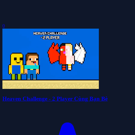
0
Heaven Challenge - 2 Player Cùng Bạn Bè