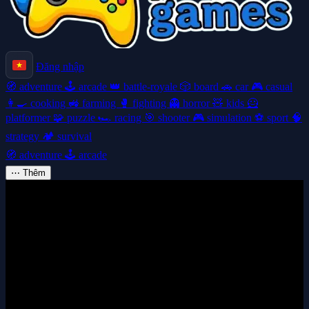
Đăng nhập
🧭
adventure
🕹️
arcade
👑
battle-royale
🎲
board
🚗
car
🎮
casual
👩‍🍳
cooking
🚜
farming
🥊
fighting
👻
horror
🧸
kids
🦸
platformer
🧩
puzzle
🏎️
racing
🎯
shooter
🎮
simulation
⚽
sport
🧠
strategy
🏕️
survival
🧭
adventure
🕹️
arcade
⋯
Thêm