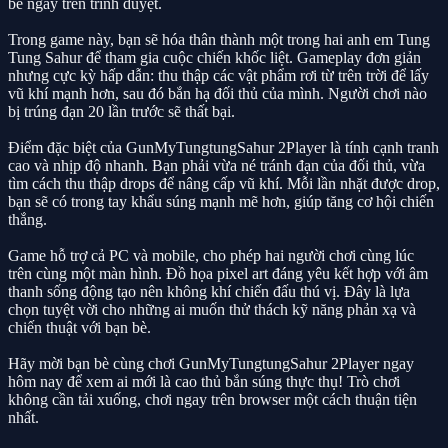
bè ngay trên trình duyệt.
Trong game này, bạn sẽ hóa thân thành một trong hai anh em Tung
Tung Sahur để tham gia cuộc chiến khốc liệt. Gameplay đơn giản
nhưng cực kỳ hấp dẫn: thu thập các vật phẩm rơi từ trên trời để lấy
vũ khí mạnh hơn, sau đó bắn hạ đối thủ của mình. Người chơi nào
bị trúng đạn 20 lần trước sẽ thất bại.
Điểm đặc biệt của GunMyTungtungSahur 2Player là tính cạnh tranh
cao và nhịp độ nhanh. Bạn phải vừa né tránh đạn của đối thủ, vừa
tìm cách thu thập drops để nâng cấp vũ khí. Mỗi lần nhặt được drop,
bạn sẽ có trong tay khẩu súng mạnh mẽ hơn, giúp tăng cơ hội chiến
thắng.
Game hỗ trợ cả PC và mobile, cho phép hai người chơi cùng lúc
trên cùng một màn hình. Đồ họa pixel art đáng yêu kết hợp với âm
thanh sống động tạo nên không khí chiến đấu thú vị. Đây là lựa
chọn tuyệt vời cho những ai muốn thử thách kỹ năng phản xạ và
chiến thuật với bạn bè.
Hãy mời bạn bè cùng chơi GunMyTungtungSahur 2Player ngay
hôm nay để xem ai mới là cao thủ bắn súng thực thụ! Trò chơi
không cần tải xuống, chơi ngay trên browser một cách thuận tiện
nhất.