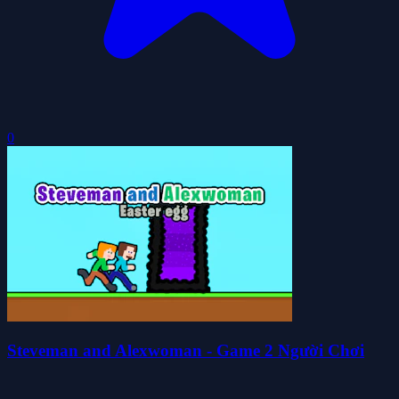
0
Steveman and Alexwoman - Game 2 Người Chơi