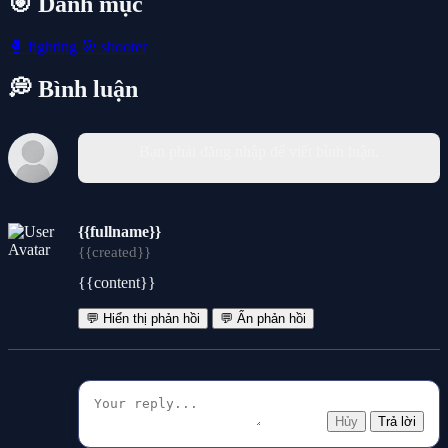
🎯 Danh mục
🥊
fighting
🎯
shooter
💭 Bình luận
Bạn phải đăng nhập để viết bình luận.
{{fullname}}
{{created}}
{{content}}
💬 Hiển thị phản hồi
💬 Ẩn phản hồi
Hủy
Trả lời