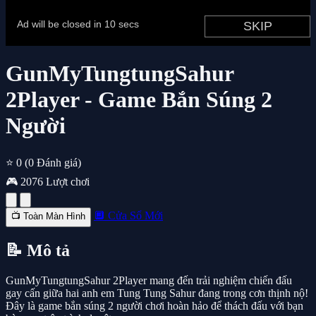
GunMyTungtungSahur
2Player - Game Bắn Súng 2
Người
⭐ 0
(0 Đánh giá)
🎮 2076 Lượt chơi
🔲 Cửa Sổ Mới
📺 Toàn Màn Hình
📝 Mô tả
GunMyTungtungSahur 2Player mang đến trải nghiệm chiến đấu
gay cấn giữa hai anh em Tung Tung Sahur đang trong cơn thịnh nộ!
Đây là game bắn súng 2 người chơi hoàn hảo để thách đấu với bạn