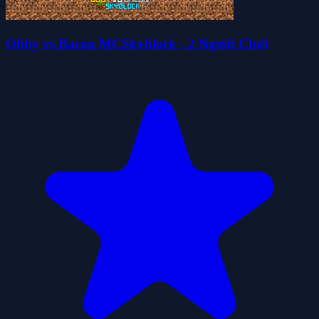
Obby vs Bacon MCSkyblock - 2 Người Chơi