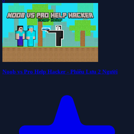
0
Noob vs Pro Help Hacker - Phiêu Lưu 2 Người