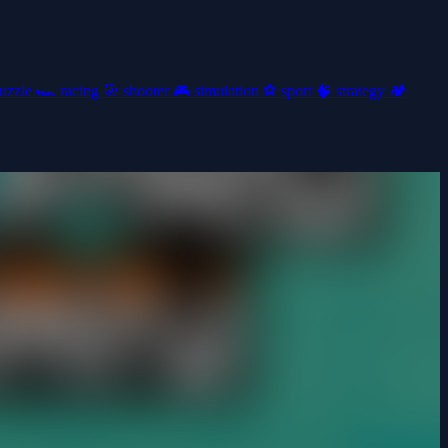
uzzle
🏎️
racing
🎯
shooter
🎮
simulation
⚽
sport
🧠
strategy
🏕️