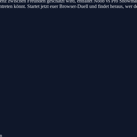
z zwischen Freunden geschätzt wird, entfaltet Noob vs Pro Snowman 
antreten könnt. Startet jetzt euer Browser-Duell und findet heraus, we
en