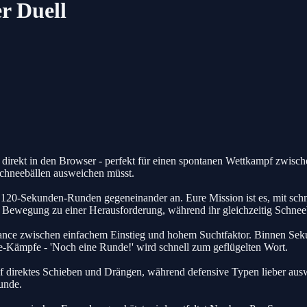
r Duell
rekt in den Browser - perfekt für einen spontanen Wettkampf zwischen
chneebällen ausweichen müsst.
iven 120-Sekunden-Runden gegeneinander an. Eure Mission ist es, mit s
e Bewegung zu einer Herausforderung, während ihr gleichzeitig Schne
nce zwischen einfachem Einstieg und hohem Suchtfaktor. Binnen Sekund
-Kämpfe - 'Noch eine Runde!' wird schnell zum geflügelten Wort.
 auf direktes Schieben und Drängen, während defensive Typen lieber au
unde.