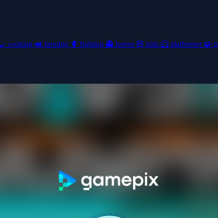
🍳
cooking
🚜
farming
🥊
fighting
👻
horror
🧸
kids
🦸
platformer
🧩
p