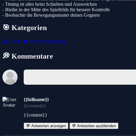
- Timing ist alles beim Schieben und Ausweichen
- Bleibe in der Mitte des Spielfelds für bessere Kontrolle
- Beobachte die Bewegungsmuster deines Gegners
🎯 Kategorien
🕹️
arcade
🏕️
survival
🥊
fighting
💭 Kommentare
{{fullname}}
{{created}}
{{content}}
💬 Antworten anzeigen
💬 Antworten ausblenden