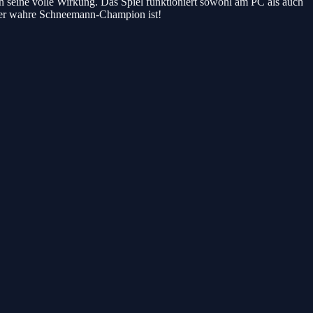
seine volle Wirkung. Das Spiel funktioniert sowohl am PC als auch
r der wahre Schneemann-Champion ist!