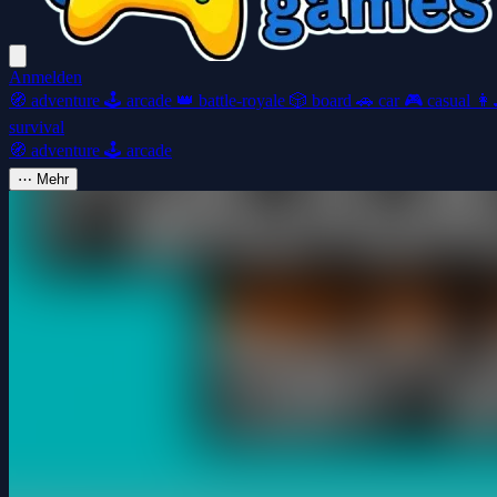
Anmelden
🧭
adventure
🕹️
arcade
👑
battle-royale
🎲
board
🚗
car
🎮
casual
👩‍
survival
🧭
adventure
🕹️
arcade
⋯
Mehr