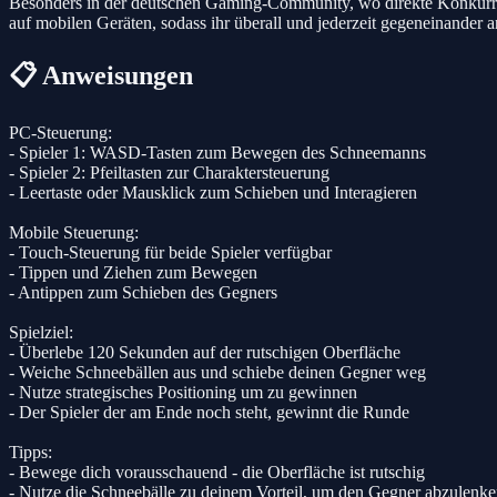
Besonders in der deutschen Gaming-Community, wo direkte Konkurren
auf mobilen Geräten, sodass ihr überall und jederzeit gegeneinander 
📋 Anweisungen
PC-Steuerung:
- Spieler 1: WASD-Tasten zum Bewegen des Schneemanns
- Spieler 2: Pfeiltasten zur Charaktersteuerung
- Leertaste oder Mausklick zum Schieben und Interagieren
Mobile Steuerung:
- Touch-Steuerung für beide Spieler verfügbar
- Tippen und Ziehen zum Bewegen
- Antippen zum Schieben des Gegners
Spielziel:
- Überlebe 120 Sekunden auf der rutschigen Oberfläche
- Weiche Schneebällen aus und schiebe deinen Gegner weg
- Nutze strategisches Positioning um zu gewinnen
- Der Spieler der am Ende noch steht, gewinnt die Runde
Tipps:
- Bewege dich vorausschauend - die Oberfläche ist rutschig
- Nutze die Schneebälle zu deinem Vorteil, um den Gegner abzulenk