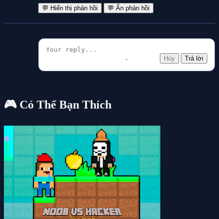
💬 Hiển thị phản hồi
💬 Ẩn phản hồi
Hủy
Trả lời
🎮 Có Thể Bạn Thích