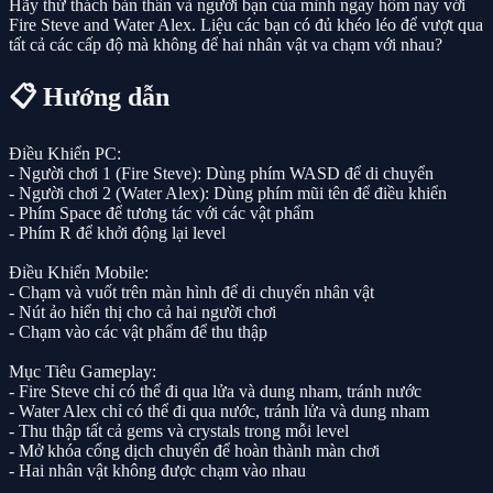
Hãy thử thách bản thân và người bạn của mình ngay hôm nay với
Fire Steve and Water Alex. Liệu các bạn có đủ khéo léo để vượt qua
tất cả các cấp độ mà không để hai nhân vật va chạm với nhau?
📋 Hướng dẫn
Điều Khiển PC:
- Người chơi 1 (Fire Steve): Dùng phím WASD để di chuyển
- Người chơi 2 (Water Alex): Dùng phím mũi tên để điều khiển
- Phím Space để tương tác với các vật phẩm
- Phím R để khởi động lại level
Điều Khiển Mobile:
- Chạm và vuốt trên màn hình để di chuyển nhân vật
- Nút ảo hiển thị cho cả hai người chơi
- Chạm vào các vật phẩm để thu thập
Mục Tiêu Gameplay:
- Fire Steve chỉ có thể đi qua lửa và dung nham, tránh nước
- Water Alex chỉ có thể đi qua nước, tránh lửa và dung nham
- Thu thập tất cả gems và crystals trong mỗi level
- Mở khóa cổng dịch chuyển để hoàn thành màn chơi
- Hai nhân vật không được chạm vào nhau