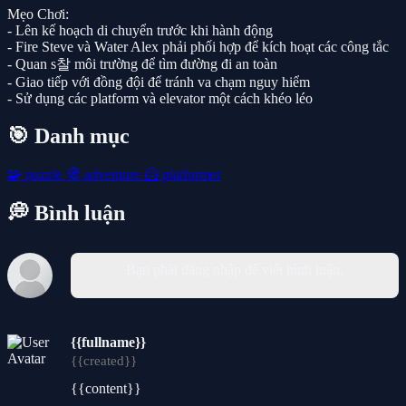
Mẹo Chơi:
- Lên kế hoạch di chuyển trước khi hành động
- Fire Steve và Water Alex phải phối hợp để kích hoạt các công tắc
- Quan s찰 môi trường để tìm đường đi an toàn
- Giao tiếp với đồng đội để tránh va chạm nguy hiểm
- Sử dụng các platform và elevator một cách khéo léo
🎯 Danh mục
🧩
puzzle
🧭
adventure
🦸
platformer
💭 Bình luận
Bạn phải đăng nhập để viết bình luận.
{{fullname}}
{{created}}
{{content}}