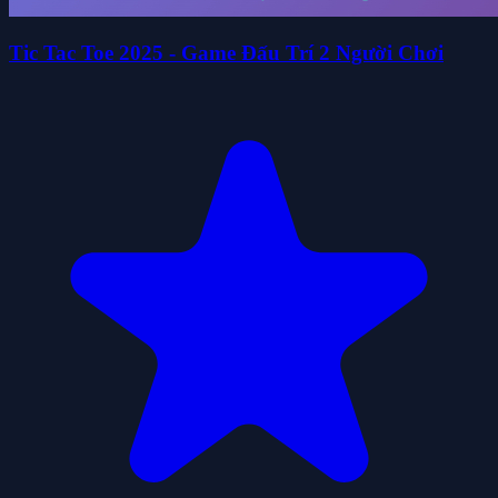
Tic Tac Toe 2025 - Game Đấu Trí 2 Người Chơi