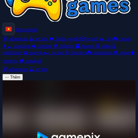
Đăng nhập
🧭
adventure
🕹️
arcade
👑
battle-royale
🎲
board
🚗
car
🎮
casual
👩‍🍳
cooking
🚜
farming
🥊
fighting
👻
horror
🧸
kids
🦸
platformer
🧩
puzzle
🏎️
racing
🎯
shooter
🎮
simulation
⚽
sport
🧠
strategy
🏕️
survival
🧭
adventure
🕹️
arcade
⋯
Thêm