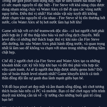
Trong thế giới pixel sinh động này, bạn sẽ điều khiển hai nhân vật
có sức mạnh nguyên tố đặc biệt - Fire Steve với khả năng chịu được
dung nham nóng chảy và Water Alex có thể đi qua các vùng nước
nguy hiểm. Điều thú vị nhất? Hai nhân vật này tuyệt đối không
được chạm vào nguyên tố của nhau - Fire Steve sẽ bị tổn thương bởi
nước, còn Water Alex sẽ bị hơi nước làm hại bởi lửa!
Game nổi bật với cơ chế teamwork độc đáo - cả hai người chơi phải
phối hợp ăn ý để thu thập kho báu và mở cổng dịch chuyển. Mỗi
level đều có những thử thách logic thú vị: khi nào cần Fire Steve
dẫn đường, lúc nào Water Alex phải hành động trước, và quan trọng
nhất là làm sao để không va chạm với nhau trong những đường hầm
chật hẹp.
Chế độ 2 người chơi của Fire Steve and Water Alex tạo ra những
khoảnh khắc cực kỳ hồi hộp khi bạn và đối thủ phải vừa hợp tác
vừa cạnh tranh. Ai sẽ là người thu thập được nhiều gems hơn? Đội
nào sẽ hoàn thành level nhanh nhất? Game khuyến khích cả tinh
thần đồng đội lẫn sự ganh đua lành mạnh giữa bạn bè.
Với đồ họa pixel art đẹp mắt và âm thanh sống động, trò chơi tương
thích hoàn hảo trên cả PC và mobile. Bạn có thể chơi ngay trên trình
duyệt mà không cần tải về - lý tưởng cho những buổi giải trí cùng
bạn bè!