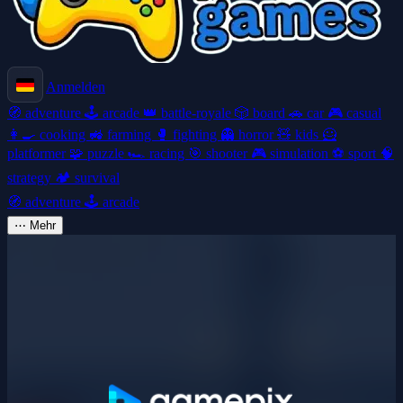
Anmelden
🧭
adventure
🕹️
arcade
👑
battle-royale
🎲
board
🚗
car
🎮
casual
👩‍🍳
cooking
🚜
farming
🥊
fighting
👻
horror
🧸
kids
🦸
platformer
🧩
puzzle
🏎️
racing
🎯
shooter
🎮
simulation
⚽
sport
🧠
strategy
🏕️
survival
🧭
adventure
🕹️
arcade
⋯
Mehr