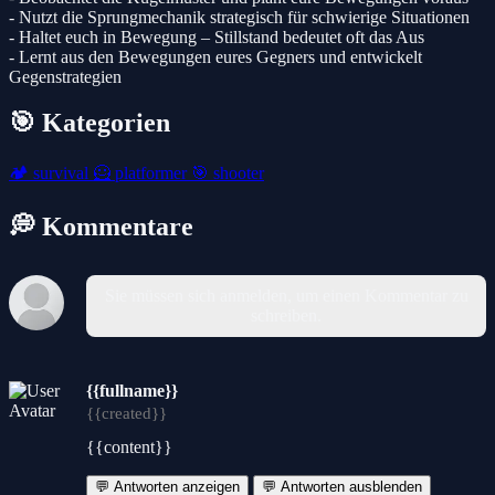
- Nutzt die Sprungmechanik strategisch für schwierige Situationen
- Haltet euch in Bewegung – Stillstand bedeutet oft das Aus
- Lernt aus den Bewegungen eures Gegners und entwickelt
Gegenstrategien
🎯 Kategorien
🏕️
survival
🦸
platformer
🎯
shooter
💭 Kommentare
Sie müssen sich anmelden, um einen Kommentar zu
schreiben.
{{fullname}}
{{created}}
{{content}}
💬 Antworten anzeigen
💬 Antworten ausblenden