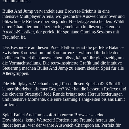
Freund antretet.
Bullet And Jump verwandelt euer Browser-Erlebnis in eine
intensive Multiplayer-Arena, wo geschickte Ausweichmanöver und
blitzschnelle Reflexe über Sieg oder Niederlage entscheiden. Wählt
euren Charakter und stürzt euch gemeinsam in diesen packenden
Arcade-Klassiker, der perfekt für spontane Gaming-Sessions mit
Freunden ist.
Das Besondere an diesem Pixel-Platformer ist die perfekte Balance
zwischen Kooperation und Konkurrenz – während ihr beide den
tödlichen Projektilen ausweichen müsst, kämpft ihr gleichzeitig um
die Vormachtstellung. Die retro-inspirierte Grafik und die intuitive
Steuerung machen Bullet And Jump zu einem idealen Spiel für alle
Altersgruppen.
Die Multiplayer-Mechanik sorgt für endlosen Spielspaß: Könnt ihr
länger überleben als euer Gegner? Wer hat die besseren Reflexe und
die cleverer Strategie? Jede Runde bringt neue Herausforderungen
und intensive Momente, die eure Gaming-Fähigkeiten bis ans Limit
fordern.
Spielt Bullet And Jump sofort in eurem Browser – keine
Downloads, keine Wartezeit! Fordert eure Freunde heraus und
findet heraus, wer der wahre Ausweich-Champion ist. Perfekt für