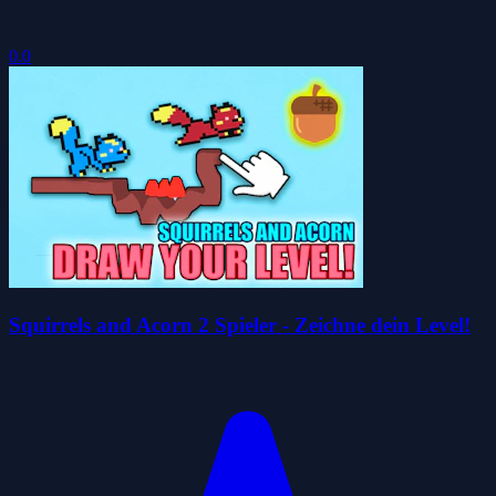
0.0
Squirrels and Acorn 2 Spieler - Zeichne dein Level!