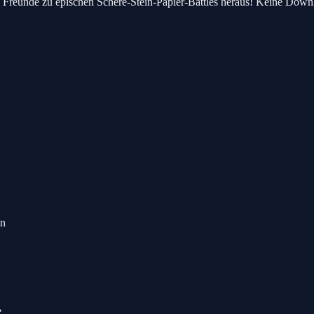
e Freunde zu epischen Schere-Stein-Papier-Battles heraus! Keine Downlo
in
e