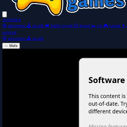
Anmelden
🧭
adventure
🕹️
arcade
👑
battle-royale
🎲
board
🚗
car
🎮
casual
👩‍
survival
🧭
adventure
🕹️
arcade
⋯
Mehr