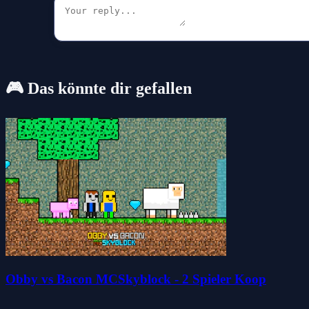
🎮 Das könnte dir gefallen
Obby vs Bacon MCSkyblock - 2 Spieler Koop