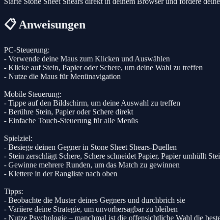
Starte Stone Sheet Shears direkt in deinem Browser und fordere dein
📋 Anweisungen
PC-Steuerung:
- Verwende deine Maus zum Klicken und Auswählen
- Klicke auf Stein, Papier oder Schere, um deine Wahl zu treffen
- Nutze die Maus für Menünavigation
Mobile Steuerung:
- Tippe auf den Bildschirm, um deine Auswahl zu treffen
- Berühre Stein, Papier oder Schere direkt
- Einfache Touch-Steuerung für alle Menüs
Spielziel:
- Besiege deinen Gegner in Stone Sheet Shears-Duellen
- Stein zerschlägt Schere, Schere schneidet Papier, Papier umhüllt Ste
- Gewinne mehrere Runden, um das Match zu gewinnen
- Klettere in der Rangliste nach oben
Tipps:
- Beobachte die Muster deines Gegners und durchbrich sie
- Variiere deine Strategie, um unvorhersagbar zu bleiben
- Nutze Psychologie – manchmal ist die offensichtliche Wahl die best