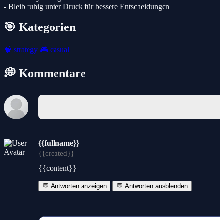
- Bleib ruhig unter Druck für bessere Entscheidungen
🎯 Kategorien
🧠
strategy
🎮
casual
💭 Kommentare
{{fullname}}
{{created}}
{{content}}
💬 Antworten anzeigen
💬 Antworten ausblenden