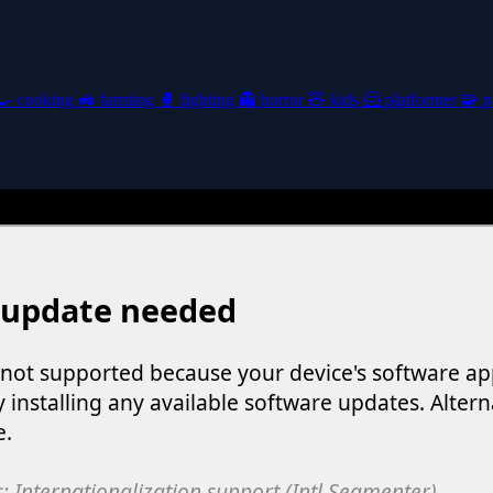
🍳
cooking
🚜
farming
🥊
fighting
👻
horror
🧸
kids
🦸
platformer
🧩
p