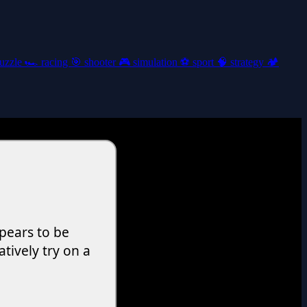
uzzle
🏎️
racing
🎯
shooter
🎮
simulation
⚽
sport
🧠
strategy
🏕️