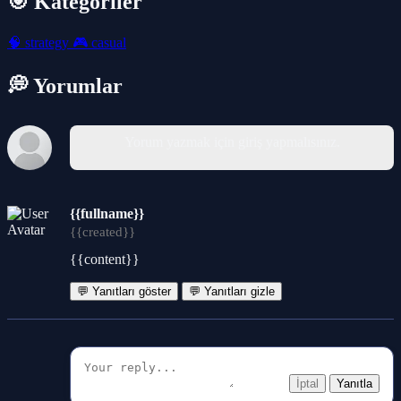
🎯 Kategoriler
🧠
strategy
🎮
casual
💭 Yorumlar
Yorum yazmak için giriş yapmalısınız.
{{fullname}}
{{created}}
{{content}}
💬 Yanıtları göster
💬 Yanıtları gizle
İptal
Yanıtla