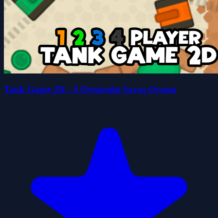
Tank Game 2D - 4 Oyunculu Savaş Oyunu