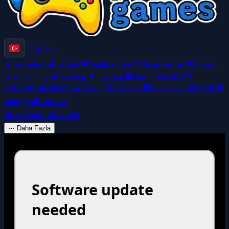
Giriş Yap
🧭
adventure
🕹️
arcade
👑
battle-royale
🎲
board
🚗
car
🎮
casual
👩‍🍳
cooking
🚜
farming
🥊
fighting
👻
horror
🧸
kids
🦸
platformer
🧩
puzzle
🏎️
racing
🎯
shooter
🎮
simulation
⚽
sport
🧠
strategy
🏕️
survival
🧭
adventure
🕹️
arcade
⋯
Daha Fazla