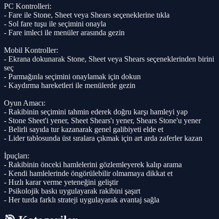
PC Kontrolleri:
- Fare ile Stone, Sheet veya Shears seçeneklerine tıkla
- Sol fare tuşu ile seçimini onayla
- Fare imleci ile menüler arasında gezin
Mobil Kontroller:
- Ekrana dokunarak Stone, Sheet veya Shears seçeneklerinden birini
seç
- Parmağınla seçimini onaylamak için dokun
- Kaydırma hareketleri ile menülerde gezin
Oyun Amacı:
- Rakibinin seçimini tahmin ederek doğru karşı hamleyi yap
- Stone Sheet'i yener, Sheet Shears'ı yener, Shears Stone'u yener
- Belirli sayıda tur kazanarak genel galibiyeti elde et
- Lider tablosunda üst sıralara çıkmak için art arda zaferler kazan
İpuçları:
- Rakibinin önceki hamlelerini gözlemleyerek kalıp arama
- Kendi hamlelerinde öngörülebilir olmamaya dikkat et
- Hızlı karar verme yeteneğini geliştir
- Psikolojik baskı uygulayarak rakibini şaşırt
- Her turda farklı strateji uygulayarak avantaj sağla