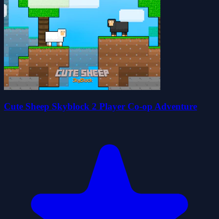
Cute Sheep Skyblock 2 Player Co-op Adventure