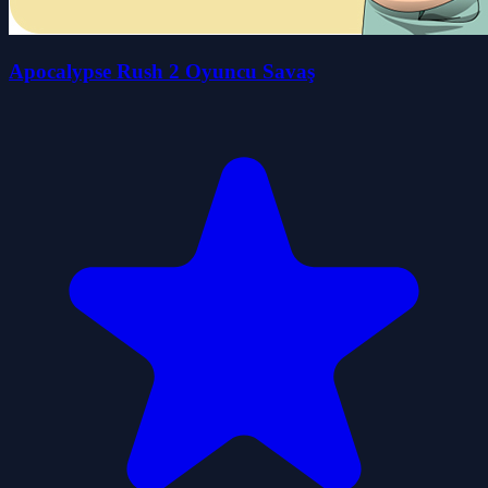
Apocalypse Rush 2 Oyuncu Savaş