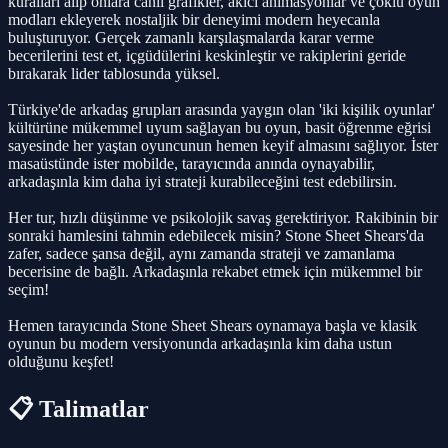
kuralları alıp onlara canlı grafikler, akıcı animasyonlar ve çoklu oyun
modları ekleyerek nostaljik bir deneyimi modern heyecanla
buluşturuyor. Gerçek zamanlı karşılaşmalarda karar verme
becerilerini test et, içgüdülerini keskinleştir ve rakiplerini geride
bırakarak lider tablosunda yüksel.
Türkiye'de arkadaş grupları arasında yaygın olan 'iki kişilik oyunlar'
kültürüne mükemmel uyum sağlayan bu oyun, basit öğrenme eğrisi
sayesinde her yaştan oyuncunun hemen keyif almasını sağlıyor. İster
masaüstünde ister mobilde, tarayıcında anında oynayabilir,
arkadaşınla kim daha iyi strateji kurabileceğini test edebilirsin.
Her tur, hızlı düşünme ve psikolojik savaş gerektiriyor. Rakibinin bir
sonraki hamlesini tahmin edebilecek misin? Stone Sheet Shears'da
zafer, sadece şansa değil, aynı zamanda strateji ve zamanlama
becerisine de bağlı. Arkadaşınla rekabet etmek için mükemmel bir
seçim!
Hemen tarayıcında Stone Sheet Shears oynamaya başla ve klasik
oyunun bu modern versiyonunda arkadaşınla kim daha ustun
olduğunu keşfet!
📋 Talimatlar