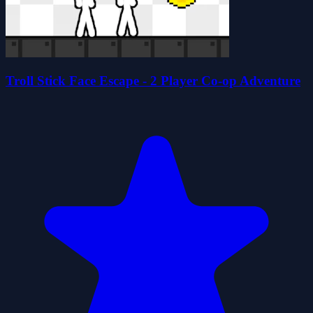
Troll Stick Face Escape - 2 Player Co-op Adventure