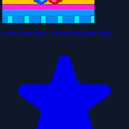
Easter Battle Guys - 2 Player Egg Hunt Battle