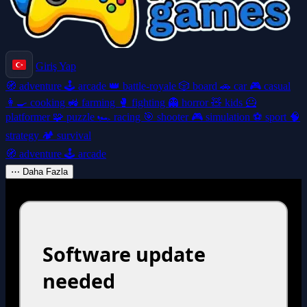
Giriş Yap
🧭
adventure
🕹️
arcade
👑
battle-royale
🎲
board
🚗
car
🎮
casual
👩‍🍳
cooking
🚜
farming
🥊
fighting
👻
horror
🧸
kids
🦸
platformer
🧩
puzzle
🏎️
racing
🎯
shooter
🎮
simulation
⚽
sport
🧠
strategy
🏕️
survival
🧭
adventure
🕹️
arcade
⋯
Daha Fazla