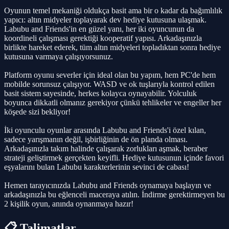
Oyunun temel mekaniği oldukça basit ama bir o kadar da bağımlılık
yapıcı: altın midyeler toplayarak dev hediye kutusuna ulaşmak.
Labubu and Friends'in en güzel yanı, her iki oyuncunun da
koordineli çalışması gerektiği kooperatif yapısı. Arkadaşınızla
birlikte hareket ederek, tüm altın midyeleri topladıktan sonra hediye
kutusuna varmaya çalışıyorsunuz.
Platform oyunu severler için ideal olan bu yapım, hem PC'de hem
mobilde sorunsuz çalışıyor. WASD ve ok tuşlarıyla kontrol edilen
basit sistem sayesinde, herkes kolayca oynayabilir. Yolculuk
boyunca dikkatli olmanız gerekiyor çünkü tehlikeler ve engeller her
köşede sizi bekliyor!
İki oyunculu oyunlar arasında Labubu and Friends'i özel kılan,
sadece yarışmanın değil, işbirliğinin de ön planda olması.
Arkadaşınızla takım halinde çalışarak zorlukları aşmak, beraber
strateji geliştirmek gerçekten keyifli. Hediye kutusunun içinde favori
eşyalarını bulan Labubu karakterlerinin sevinci de cabası!
Hemen tarayıcınızda Labubu and Friends oynamaya başlayın ve
arkadaşınızla bu eğlenceli maceraya atılın. İndirme gerektirmeyen bu
2 kişilik oyun, anında oynanmaya hazır!
📋 Talimatlar