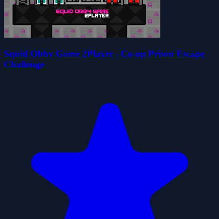
Squid Obby Game 2Player - Co-op Prison Escape
Challenge