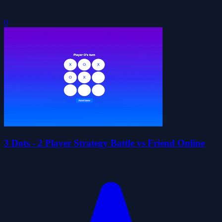
0
3 Dots - 2 Player Strategy Battle vs Friend Online