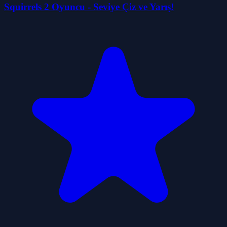
Squirrels 2 Oyuncu - Seviye Çiz ve Yarış!