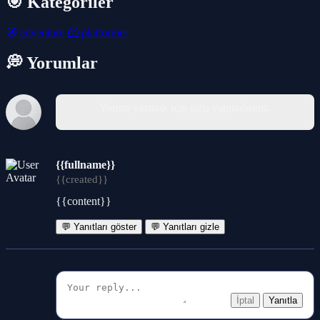
🎯 Kategoriler
🧭
adventure
🦸
platformer
💭 Yorumlar
Yorum yazmak için giriş yapmalısınız.
{{fullname}}
{{created}}
{{content}}
💬 Yanıtları göster
💬 Yanıtları gizle
İptal
Yanıtla