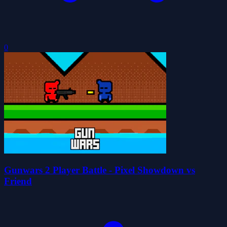
0
Gunwars 2 Player Battle - Pixel Showdown vs
Friend