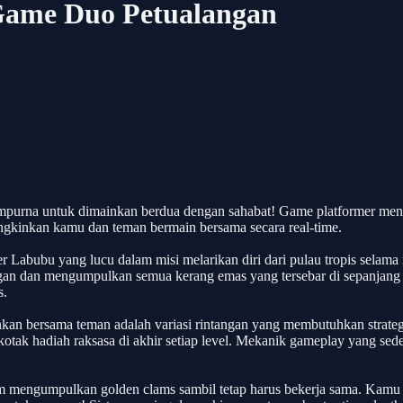
 Game Duo Petualangan
empurna untuk dimainkan berdua dengan sahabat! Game platformer me
ngkinkan kamu dan teman bermain bersama secara real-time.
Labubu yang lucu dalam misi melarikan diri dari pulau tropis selama
gan dan mengumpulkan semua kerang emas yang tersebar di sepanjang p
s.
an bersama teman adalah variasi rintangan yang membutuhkan strategi
tak hadiah raksasa di akhir setiap level. Mekanik gameplay yang se
lam mengumpulkan golden clams sambil tetap harus bekerja sama. Kamu