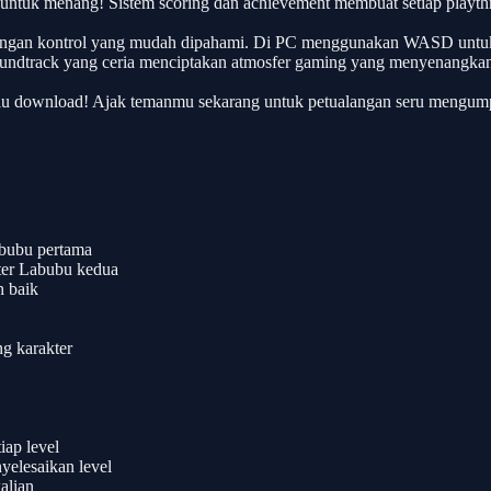
ish untuk menang! Sistem scoring dan achievement membuat setiap playt
dengan kontrol yang mudah dipahami. Di PC menggunakan WASD untuk p
n soundtrack yang ceria menciptakan atmosfer gaming yang menyenangka
lu download! Ajak temanmu sekarang untuk petualangan seru mengump
bubu pertama
ter Labubu kedua
h baik
ng karakter
iap level
yelesaikan level
alian