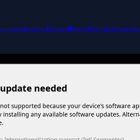
🍳
cooking
🚜
farming
🥊
fighting
👻
horror
🧸
kids
🦸
platformer
🧩
p