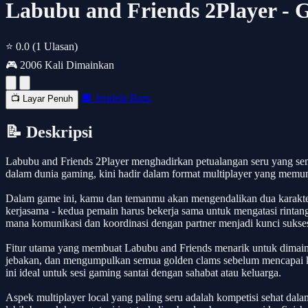
Labubu and Friends 2Player -
⭐ 0.0
(1 Ulasan)
🎮 2006 Kali Dimainkan
🔲 Jendela Baru
📺 Layar Penuh
📝 Deskripsi
Labubu and Friends 2Player menghadirkan petualangan seru yang s
dalam dunia gaming, kini hadir dalam format multiplayer yang memu
Dalam game ini, kamu dan temanmu akan mengendalikan dua karakter 
kerjasama - kedua pemain harus bekerja sama untuk mengatasi rintan
mana komunikasi dan koordinasi dengan partner menjadi kunci sukse
Fitur utama yang membuat Labubu and Friends menarik untuk dimaink
jebakan, dan mengumpulkan semua golden clams sebelum mencapai ko
ini ideal untuk sesi gaming santai dengan sahabat atau keluarga.
Aspek multiplayer local yang paling seru adalah kompetisi sehat da