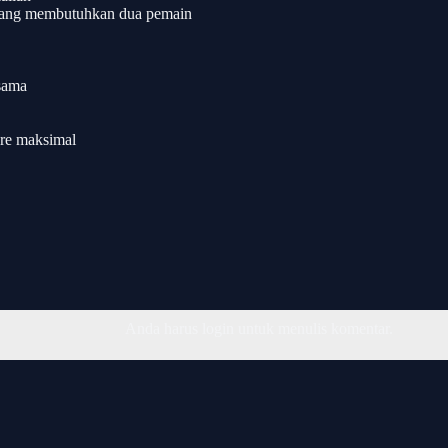
e yang membutuhkan dua pemain
rsama
ore maksimal
Anda harus login untuk menulis komentar.