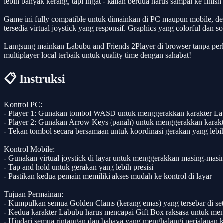
lebih banyak kerang, tapi ingat - kalian berdua harus sampai ke fin
Game ini fully compatible untuk dimainkan di PC maupun mobile, 
tersedia virtual joystick yang responsif. Graphics yang colorful da
Langsung mainkan Labubu and Friends 2Player di browser tanpa per
multiplayer local terbaik untuk quality time dengan sahabat!
📋 Instruksi
Kontrol PC:
- Player 1: Gunakan tombol WASD untuk menggerakkan karakter La
- Player 2: Gunakan Arrow Keys (panah) untuk menggerakkan karak
- Tekan tombol secara bersamaan untuk koordinasi gerakan yang lebi
Kontrol Mobile:
- Gunakan virtual joystick di layar untuk menggerakkan masing-masi
- Tap and hold untuk gerakan yang lebih presisi
- Pastikan kedua pemain memiliki akses mudah ke kontrol di layar
Tujuan Permainan:
- Kumpulkan semua Golden Clams (kerang emas) yang tersebar di set
- Kedua karakter Labubu harus mencapai Gift Box raksasa untuk men
- Hindari semua rintangan dan bahaya yang menghalangi perjalanan k