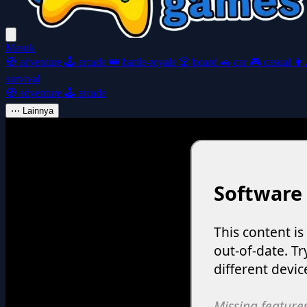
Masuk
🧭
adventure
🕹️
arcade
👑
battle-royale
🎲
board
🚗
car
🎮
casual
👩‍
survival
🧭
adventure
🕹️
arcade
⋯
Lainnya