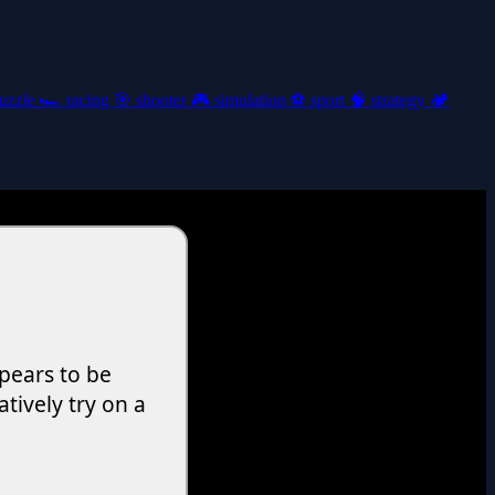
uzzle
🏎️
racing
🎯
shooter
🎮
simulation
⚽
sport
🧠
strategy
🏕️