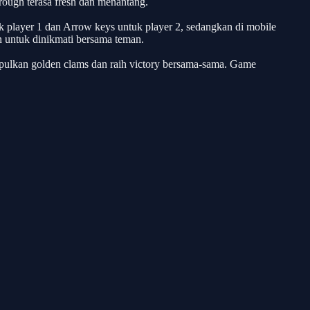
hrough terasa fresh dan menantang.
layer 1 dan Arrow keys untuk player 2, sedangkan di mobile
n untuk dinikmati bersama teman.
ulkan golden clams dan raih victory bersama-sama. Game