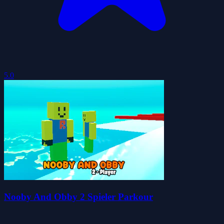
5.0
Nooby And Obby 2 Spieler Parkour