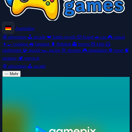
Anmelden
🧭
adventure
🕹️
arcade
👑
battle-royale
🎲
board
🚗
car
🎮
casual
👩‍🍳
cooking
🚜
farming
🥊
fighting
👻
horror
🧸
kids
🦸
platformer
🧩
puzzle
🏎️
racing
🎯
shooter
🎮
simulation
⚽
sport
🧠
strategy
🏕️
survival
🧭
adventure
🕹️
arcade
⋯
Mehr