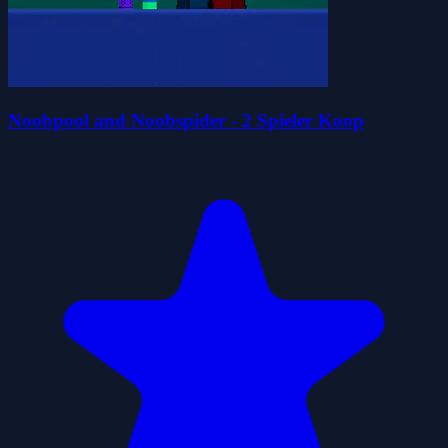
Noobpool and Noobspider - 2 Spieler Koop