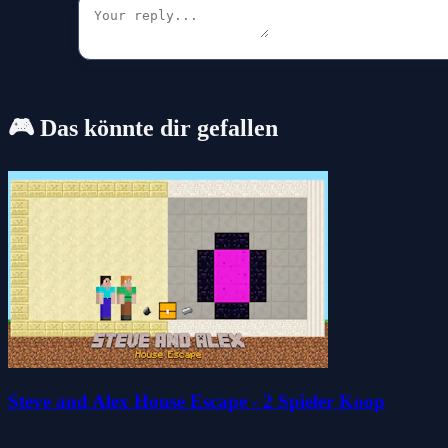
🎮 Das könnte dir gefallen
Steve and Alex House Escape - 2 Spieler Koop