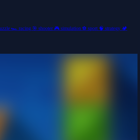
uzzle
🏎️
racing
🎯
shooter
🎮
simulation
⚽
sport
🧠
strategy
🏕️