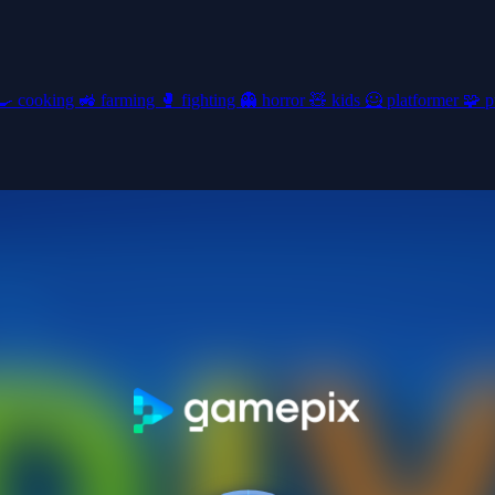
🍳
cooking
🚜
farming
🥊
fighting
👻
horror
🧸
kids
🦸
platformer
🧩
p