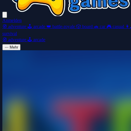
Anmelden
🧭
adventure
🕹️
arcade
👑
battle-royale
🎲
board
🚗
car
🎮
casual
👩‍
survival
🧭
adventure
🕹️
arcade
⋯
Mehr