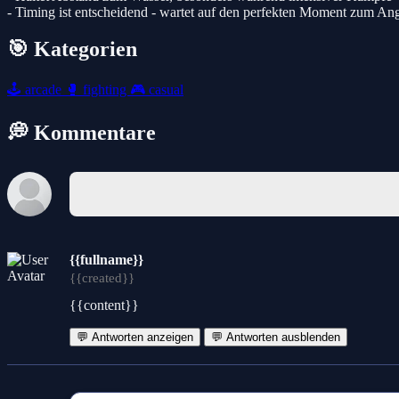
- Timing ist entscheidend - wartet auf den perfekten Moment zum Ang
🎯 Kategorien
🕹️
arcade
🥊
fighting
🎮
casual
💭 Kommentare
{{fullname}}
{{created}}
{{content}}
💬 Antworten anzeigen
💬 Antworten ausblenden