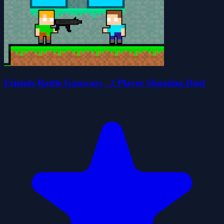
Friends Battle Gunwars - 2 Player Shooting Duel