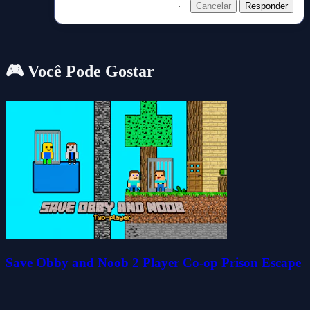
Cancelar
Responder
🎮 Você Pode Gostar
Save Obby and Noob 2 Player Co-op Prison Escape