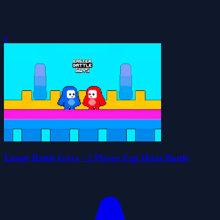
0
Easter Battle Guys - 2 Player Egg Hunt Battle