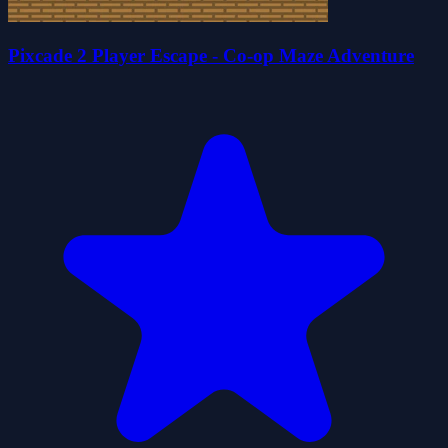
Pixcade 2 Player Escape - Co-op Maze Adventure