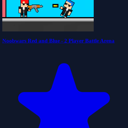
Noobwars Red and Blue - 2 Player Battle Arena