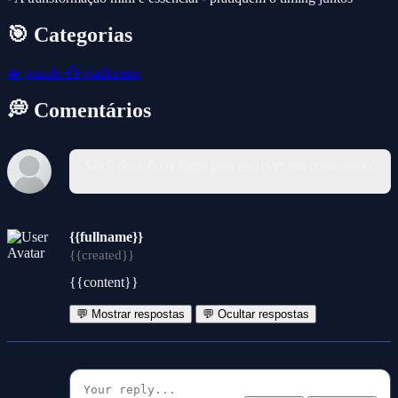
🎯 Categorias
🧩
puzzle
🦸
platformer
💭 Comentários
Você deve fazer login para escrever um comentário.
{{fullname}}
{{created}}
{{content}}
💬 Mostrar respostas
💬 Ocultar respostas