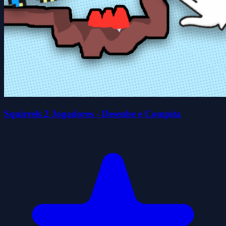
Squirrels 2 Jogadores - Desenhe e Compita