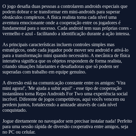
O jogo desafia duas pessoas a controlarem androids especiais que
podem dobrar e se transformar em mini-androids para superar
obstáculos complexos. A física realista torna cada nível uma
aventura emocionante onde a cooperação entre os jogadores é
fundamental para o sucesso. Cada android tem suas próprias cores -
vermelho e azul - facilitando a identificação durante a ação intensa.
As principais características incluem controles simples mas
estratégicos, onde cada jogador pode mover seu android e ativá-lo
para a transformação mini quando necessário. A mecânica de física
interativa significa que os objetos respondem de forma realista,
criando situações hilariantes e desafiadoras que só podem ser
superadas com trabalho em equipe genuíno.
A diversão está na comunicação constante entre os amigos: 'Vira
mini agora!', 'Me ajuda a subir aqui!' - esse tipo de cooperação
instantânea torna Repo Androids For Two uma experiência social
incrível. Diferente de jogos competitivos, aqui vocês vencem ou
perdem juntos, fortalecendo a amizade através de cada nível
conquistado.
Jogue diretamente no navegador sem precisar instalar nada! Perfeito
para uma sessão rápida de diversão cooperativa entre amigos, seja
no PC ou celular.