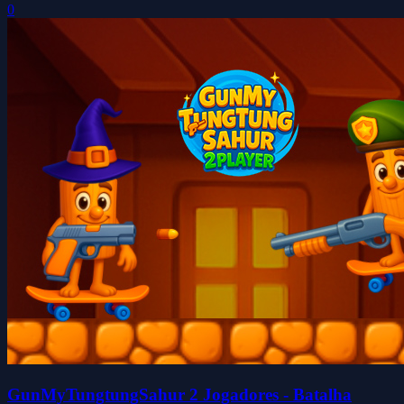
0
GunMyTungtungSahur 2 Jogadores - Batalha