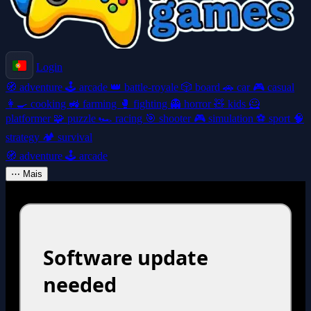
Login
🧭
adventure
🕹️
arcade
👑
battle-royale
🎲
board
🚗
car
🎮
casual
👩‍🍳
cooking
🚜
farming
🥊
fighting
👻
horror
🧸
kids
🦸
platformer
🧩
puzzle
🏎️
racing
🎯
shooter
🎮
simulation
⚽
sport
🧠
strategy
🏕️
survival
🧭
adventure
🕹️
arcade
⋯
Mais