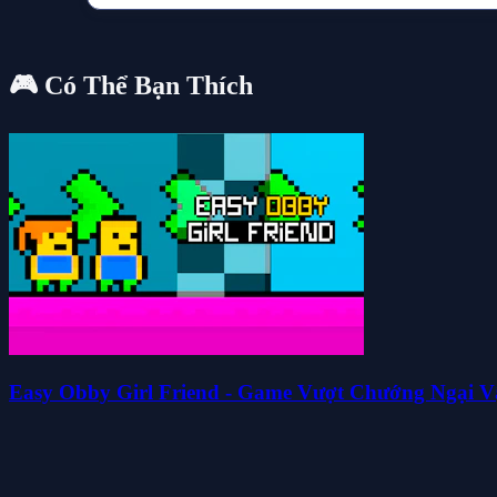
🎮 Có Thể Bạn Thích
Easy Obby Girl Friend - Game Vượt Chướng Ngại V