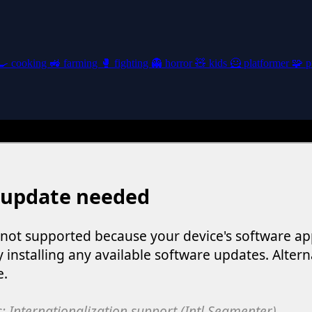
🍳
cooking
🚜
farming
🥊
fighting
👻
horror
🧸
kids
🦸
platformer
🧩
p