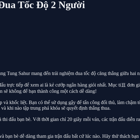
Đua Tốc Độ 2 Người
 Tung Sahur mang đến trải nghiệm đua tốc độ căng thẳng giữa hai ngư
 trực tiếp để xem ai là kẻ cướp ngân hàng giỏi nhất. Mục ti표 đơn giả
ạn sẽ không để bạn thành công một cách dễ dàng!
ếp và khốc liệt. Bạn có thể sử dụng gậy để tấn công đối thủ, làm chậm t
g và khi nào tập trung phá khóa sẽ quyết định thắng thua.
hi đấu bạn bè. Với thời gian chỉ 20 giây mỗi ván, các trận đấu diễn ra
 bạn bè dễ dàng tham gia trận đấu bất cứ lúc nào. Hãy thử thách bạn