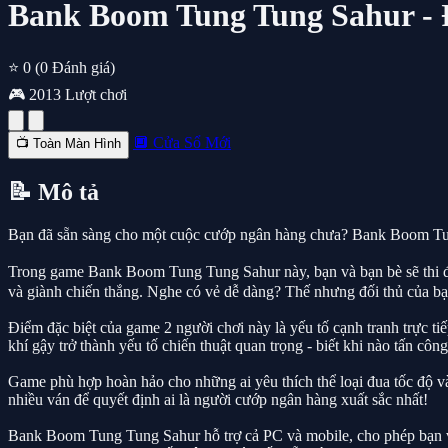
Bank Boom Tung Tung Sahur - 
⭐ 0
(0 Đánh giá)
🎮 2013 Lượt chơi
🔲 Cửa Sổ Mới
📺 Toàn Màn Hình
📝 Mô tả
Bạn đã sẵn sàng cho một cuộc cướp ngân hàng chưa? Bank Boom Tung
Trong game Bank Boom Tung Tung Sahur này, bạn và bạn bè sẽ thi đấu
và giành chiến thắng. Nghe có vẻ dễ dàng? Thế nhưng đối thủ của b
Điểm đặc biệt của game 2 người chơi này là yếu tố cạnh tranh trực ti
khí gậy trở thành yếu tố chiến thuật quan trọng - biết khi nào tấn côn
Game phù hợp hoàn hảo cho những ai yêu thích thể loại đua tốc độ và t
nhiều ván để quyết định ai là người cướp ngân hàng xuất sắc nhất!
Bank Boom Tung Tung Sahur hỗ trợ cả PC và mobile, cho phép bạn và