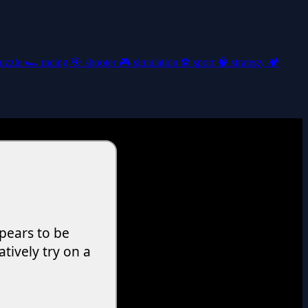
uzzle
🏎️
racing
🎯
shooter
🎮
simulation
⚽
sport
🧠
strategy
🏕️