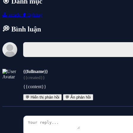
🎯 Danh mục
🕹️
arcade
🥊
fighting
💭 Bình luận
{{fullname}}
{{created}}
{{content}}
💬 Hiển thị phản hồi
💬 Ẩn phản hồi