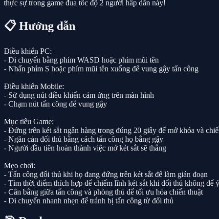
thực sự trong game đua tốc độ 2 người hấp dẫn này!
📋 Hướng dẫn
Điều khiển PC:
- Di chuyển bằng phím WASD hoặc phím mũi tên
- Nhấn phím S hoặc phím mũi tên xuống để vung gậy tấn công
Điều khiển Mobile:
- Sử dụng nút điều khiển cảm ứng trên màn hình
- Chạm nút tấn công để vung gậy
Mục tiêu Game:
- Đứng trên két sắt ngân hàng trong đúng 20 giây để mở khóa và chi
- Ngăn cản đối thủ bằng cách tấn công họ bằng gậy
- Người đầu tiên hoàn thành việc mở két sắt sẽ thắng
Mẹo chơi:
- Tấn công đối thủ khi họ đang đứng trên két sắt để làm gián đoạn
- Tìm thời điểm thích hợp để chiếm lĩnh két sắt khi đối thủ không để 
- Cân bằng giữa tấn công và phòng thủ để tối ưu hóa chiến thuật
- Di chuyển nhanh nhẹn để tránh bị tấn công từ đối thủ