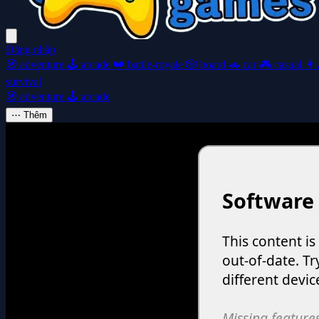
Đăng nhập
🧭
adventure
🕹️
arcade
👑
battle-royale
🎲
board
🚗
car
🎮
casual
👩‍
survival
🧭
adventure
🕹️
arcade
⋯
Thêm