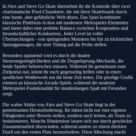
In Alex and Steve Go Skate übernehmt ihr die Kontrolle über zwei
charismatische Pixel-Charaktere, die mit ihren Skateboards durch
eine bunte, aber gefährliche Welt düsen. Das Spiel kombiniert
klassische Plattform-Action mit modernen Mehrspieler-Elementen
und bietet dabei eine perfekte Balance zwischen Kooperation und
freundschaftlicher Konkurrenz. Jeder Level ist voller
Überraschungen - von springenden Monstern bis hin zu trickreichen
Sprungpassagen, die euer Timing auf die Probe stellen.
Besonders spannend wird es durch die dualen
Steuerungsmöglichkeiten und die Doppelsprung-Mechanik, die
beide Spieler beherrschen müssen. Während ihr gemeinsam zum
Zielportal rast, könnt ihr euch gegenseitig helfen oder in einen
sportlichen Wettbewerb um die beste Zeit treten. Die pixelige Grafik
erinnert an klassische Arcade-Spiele, während die moderne
Mehrspieler-Funktionalität für stundenlangen Spaß mit Freunden
sorgt.
Die wahre Stärke von Alex and Steve Go Skate liegt in der
gemeinsamen Herausforderung. Ihr müsst nicht nur eure eigenen
Fähigkeiten unter Beweis stellen, sondern auch lernen, als Team zu
funktionieren. Manche Hindernisse lassen sich nur durch geschickte
Zusammenarbeit überwinden, während andere zu einem direkten
Duell um den ersten Platz herausfordern. Diese Mischung macht