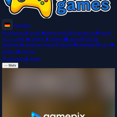
Anmelden
🧭
adventure
🕹️
arcade
👑
battle-royale
🎲
board
🚗
car
🎮
casual
👩‍🍳
cooking
🚜
farming
🥊
fighting
👻
horror
🧸
kids
🦸
platformer
🧩
puzzle
🏎️
racing
🎯
shooter
🎮
simulation
⚽
sport
🧠
strategy
🏕️
survival
🧭
adventure
🕹️
arcade
⋯
Mehr