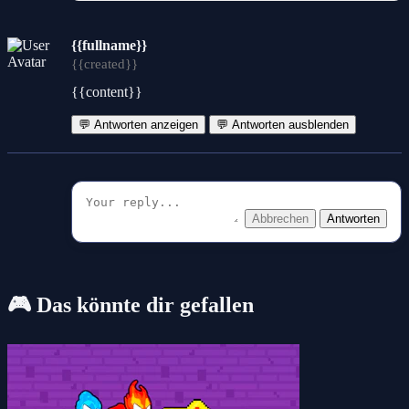
{{fullname}}
{{created}}
{{content}}
💬 Antworten anzeigen
💬 Antworten ausblenden
Abbrechen
Antworten
🎮 Das könnte dir gefallen