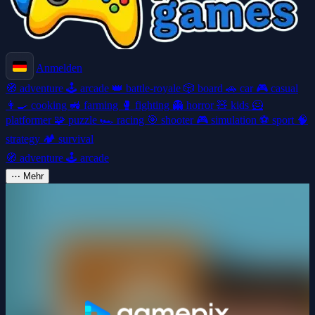
Anmelden
🧭
adventure
🕹️
arcade
👑
battle-royale
🎲
board
🚗
car
🎮
casual
👩‍🍳
cooking
🚜
farming
🥊
fighting
👻
horror
🧸
kids
🦸
platformer
🧩
puzzle
🏎️
racing
🎯
shooter
🎮
simulation
⚽
sport
🧠
strategy
🏕️
survival
🧭
adventure
🕹️
arcade
⋯
Mehr