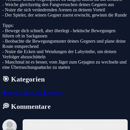
- Weiche gleichzeitig den Fangversuchen deines Gegners aus
- Nutze die sich verändernden Arenen zu deinem Vorteil
- Der Spieler, der seinen Gegner zuerst erwischt, gewinnt die Runde
Tipps:
- Bewege dich schnell, aber überlegt - hektische Bewegungen
führen oft in Sackgassen
- Beobachte die Bewegungsmuster deines Gegners und plane deine
Route entsprechend
- Nutze die Ecken und Wendungen der Labyrinthe, um deinen
Verfolger abzuschütteln
- Manchmal ist es besser, vom Jäger zum Gejagten zu wechseln und
eine Überraschungsattacke zu starten
🎯 Kategorien
🧠
strategy
🕹️
arcade
🥊
fighting
💭 Kommentare
Sie müssen sich anmelden, um einen Kommentar zu
schreiben.