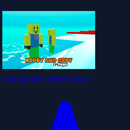
0
Nooby And Obby 2 Spieler Parkour