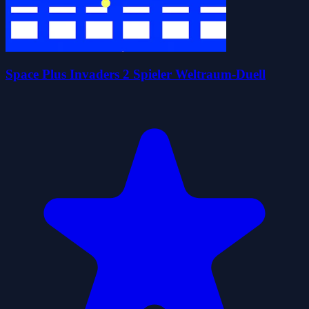
Space Plus Invaders 2 Spieler Weltraum-Duell