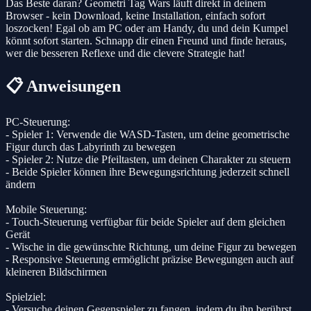
Das Beste daran? Geometri Tag Wars läuft direkt in deinem
Browser - kein Download, keine Installation, einfach sofort
loszocken! Egal ob am PC oder am Handy, du und dein Kumpel
könnt sofort starten. Schnapp dir einen Freund und finde heraus,
wer die besseren Reflexe und die clevere Strategie hat!
📋 Anweisungen
PC-Steuerung:
- Spieler 1: Verwende die WASD-Tasten, um deine geometrische
Figur durch das Labyrinth zu bewegen
- Spieler 2: Nutze die Pfeiltasten, um deinen Charakter zu steuern
- Beide Spieler können ihre Bewegungsrichtung jederzeit schnell
ändern
Mobile Steuerung:
- Touch-Steuerung verfügbar für beide Spieler auf dem gleichen
Gerät
- Wische in die gewünschte Richtung, um deine Figur zu bewegen
- Responsive Steuerung ermöglicht präzise Bewegungen auch auf
kleineren Bildschirmen
Spielziel:
- Versuche deinen Gegenspieler zu fangen, indem du ihn berührst