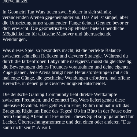
Nervenkitzel.
In Geometri Tag Wars treten zwei Spieler in sich ständig
verändernden Arenen gegeneinander an. Das Ziel ist simpel, aber
die Umsetzung umso spannender: Fange deinen Gegner, bevor er
dich erwischt! Die geometrischen Spielfelder bieten unendliche
Möglichkeiten für taktische Manöver und überraschende
Wendungen.
Was dieses Spiel so besonders macht, ist die perfekte Balance
zwischen schnellen Reflexen und cleverer Strategie. Während du
durch die farbenfrohen Labyrinthe navigierst, musst du gleichzeitig
die Bewegungen deines Freundes vorausahnen und deine eigenen
Züge planen. Jede Arena bringt neue Herausforderungen mit sich -
mal enge Gänge, die geschickte Wendungen erfordern, mal offene
Bereiche, in denen pure Geschwindigkeit entscheidet.
Die deutsche Gaming-Community liebt direkte Wettkämpfe
zwischen Freunden, und Geometri Tag Wars liefert genau diese
intensive Rivalität. Hier geht es um Ehre, Ruhm und natürlich das
Bragging Right am Ende des Tages! Ob im Büro in der Pause oder
beim Gaming-Abend mit Freunden - dieses Spiel sorgt garantiert für
Lacher, Überraschungsmomente und den einen oder anderen "Das
kann nicht sein!"-Ausruf.