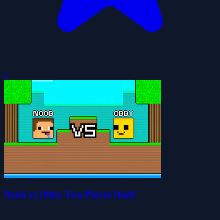
0
Noob vs Obby Two-Player Duell