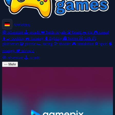
Anmelden
🧭
adventure
🕹️
arcade
👑
battle-royale
🎲
board
🚗
car
🎮
casual
👩‍🍳
cooking
🚜
farming
🥊
fighting
👻
horror
🧸
kids
🦸
platformer
🧩
puzzle
🏎️
racing
🎯
shooter
🎮
simulation
⚽
sport
🧠
strategy
🏕️
survival
🧭
adventure
🕹️
arcade
⋯
Mehr