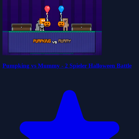
Pumpking vs Mummy - 2 Spieler Halloween Battle