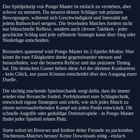
Das Spielprinzip von Pongo Master ist einfach zu verstehen, aber
schwer zu meistern. Du steuerst deinen Schläger mit präzisen
Bewegungen, während sich Geschwindigkeit und Intensität mit
jedem Ballwechsel steigern. Die fesselnden Matches fordern nicht
nur blitzschnelle Reflexe, sondern auch clevere Taktiken - jeder
geschickte Schlag und jede raffinierte Strategie kann über Sieg oder
Niederlage entscheiden.
Besonders spannend wird Pongo Master im 2-Spieler-Modus: Hier
könnt ihr eure Fähigkeiten direkt gegeneinander messen und
herausfinden, wer die besseren Reflexe und das präzisere Timing
hat. Die deutschen Gamer lieben diese Art der direkten Konkurrenz
- kein Glück, nur pures Können entscheidet über den Ausgang eurer
Duelle.
Die süchtig machende Spielmechanik sorgt dafür, dass ihr immer
wieder eine Revanche fordert. Perfektioniert eure Schlagtechnik,
entwickelt eigene Strategien und erlebt, wie sich jedes Match zu
einem nervenaufreibenden Kampf um jeden Punkt entwickelt. Ob
schnelle Angriffe oder geduldige Defensivspiele - in Pongo Master
findet jeder Spielstil seinen Platz.
Starte sofort im Browser und fordere deine Freunde zu packenden
Tischtennis-Matches heraus! Keine Downloads nötig - einfach