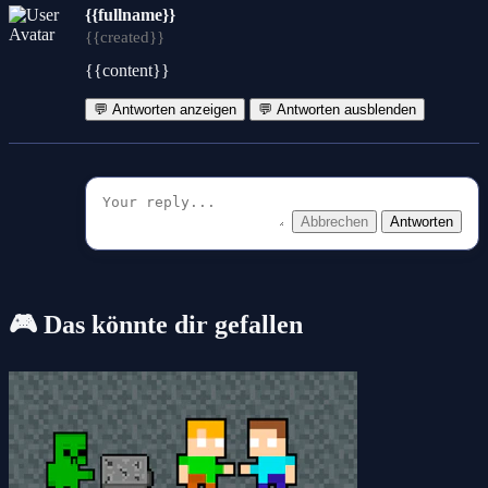
{{fullname}}
{{created}}
{{content}}
💬 Antworten anzeigen
💬 Antworten ausblenden
Abbrechen
Antworten
🎮 Das könnte dir gefallen