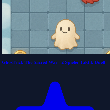
GhosTrick The Sacred War - 2 Spieler Taktik Duell