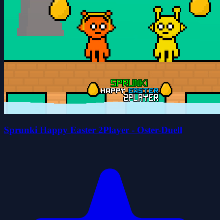
Sprunki Happy Easter 2Player - Oster-Duell