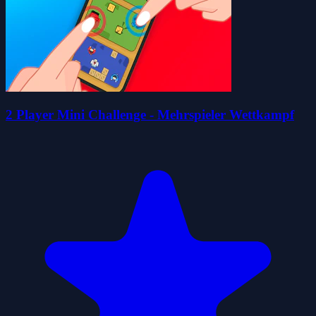
2 Player Mini Challenge - Mehrspieler Wettkampf