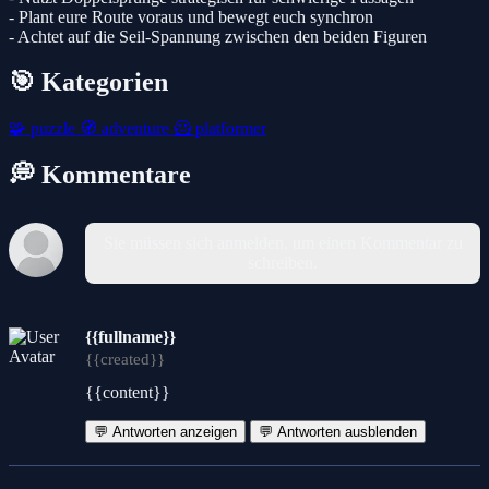
- Plant eure Route voraus und bewegt euch synchron
- Achtet auf die Seil-Spannung zwischen den beiden Figuren
🎯 Kategorien
🧩
puzzle
🧭
adventure
🦸
platformer
💭 Kommentare
Sie müssen sich anmelden, um einen Kommentar zu
schreiben.
{{fullname}}
{{created}}
{{content}}
💬 Antworten anzeigen
💬 Antworten ausblenden