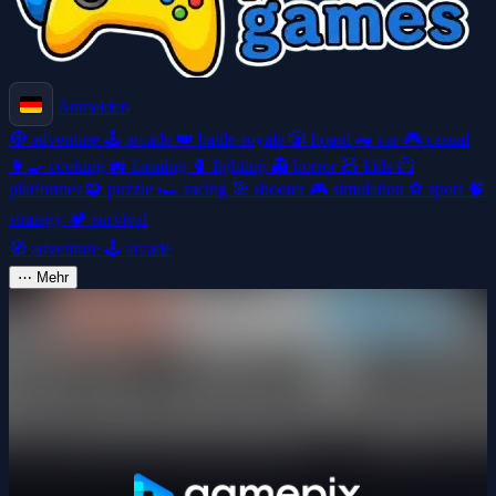
Anmelden
🧭
adventure
🕹️
arcade
👑
battle-royale
🎲
board
🚗
car
🎮
casual
👩‍🍳
cooking
🚜
farming
🥊
fighting
👻
horror
🧸
kids
🦸
platformer
🧩
puzzle
🏎️
racing
🎯
shooter
🎮
simulation
⚽
sport
🧠
strategy
🏕️
survival
🧭
adventure
🕹️
arcade
⋯
Mehr