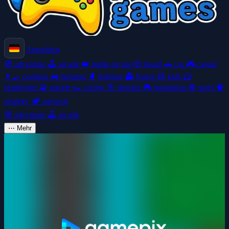
Anmelden
🧭
adventure
🕹️
arcade
👑
battle-royale
🎲
board
🚗
car
🎮
casual
👩‍🍳
cooking
🚜
farming
🥊
fighting
👻
horror
🧸
kids
🦸
platformer
🧩
puzzle
🏎️
racing
🎯
shooter
🎮
simulation
⚽
sport
🧠
strategy
🏕️
survival
🧭
adventure
🕹️
arcade
⋯
Mehr