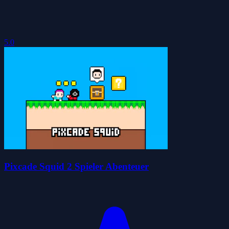
5.0
Pixcade Squid 2 Spieler Abenteuer