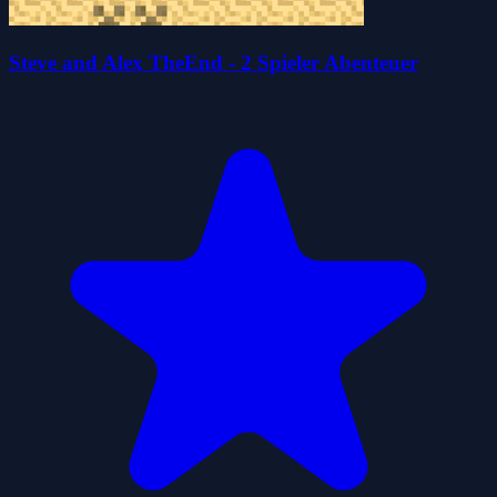
Steve and Alex TheEnd - 2 Spieler Abenteuer