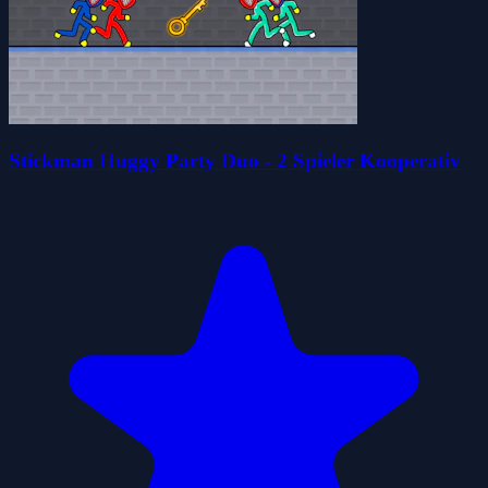
Stickman Huggy Party Duo - 2 Spieler Kooperativ