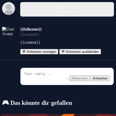
Sie müssen sich anmelden, um einen Kommentar zu
schreiben.
{{fullname}}
{{created}}
{{content}}
💬 Antworten anzeigen
💬 Antworten ausblenden
Abbrechen
Antworten
🎮 Das könnte dir gefallen