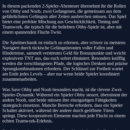
In diesem packenden 2-Spieler-Abenteuer übernehmt ihr die Rollen
von Obby und Noob, zwei Gefangenen, die gemeinsam aus dem
gefährlichsten Gefängnis aller Zeiten ausbrechen müssen. Das Spiel
bietet eine perfekte Mischung aus Geschicklichkeit, Timing und
Teamwork, die typisch für die beliebten Obby-Spiele ist, aber mit
einem spannenden Flucht-Twist.
Die Spielmechanik ist einfach zu erlernen, aber schwer zu meistern:
Navigiert durch tückische Gefängnisrouten voller Fallen und
Hindernisse, sammelt verstreutes Geld für Bonuspunkte und weicht
explosivem TNT aus, das euch sofort eliminiert. Besonders knifflig
werden die verschlungenen Pfade, die logisches Denken und präzise
Sprungkombinationen erfordern. Der Schlüssel zur Freiheit wartet
am Ende jedes Levels – aber nur wenn beide Spieler koordiniert
zusammenarbeiten.
Was Save Obby and Noob besonders macht, ist die clevere Zwei-
Spieler-Dynamik: Während ein Spieler Obby steuert, übernimmt der
andere Noob, und beide müssen ihre einzigartigen Fähigkeiten
strategisch einsetzen. Manche Bereiche erfordern, dass ein Spieler
Schalter aktiviert, während der andere durch geöffnete Türen
springt. Diese kooperativen Elemente machen jede Flucht zu einem
echten Teamwork-Erlebnis.