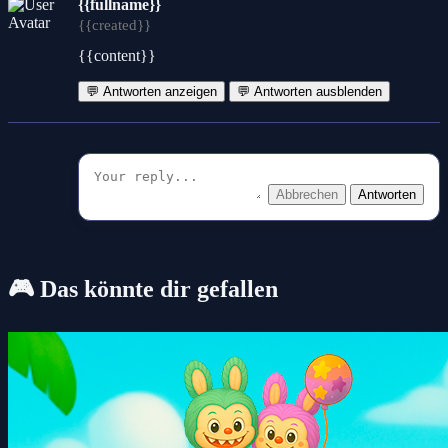
{{fullname}}
{{created}}
{{content}}
💬 Antworten anzeigen
💬 Antworten ausblenden
Abbrechen
Antworten
🎮 Das könnte dir gefallen