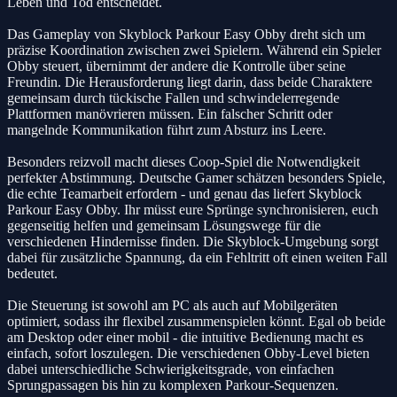
Leben und Tod entscheidet.
Das Gameplay von Skyblock Parkour Easy Obby dreht sich um
präzise Koordination zwischen zwei Spielern. Während ein Spieler
Obby steuert, übernimmt der andere die Kontrolle über seine
Freundin. Die Herausforderung liegt darin, dass beide Charaktere
gemeinsam durch tückische Fallen und schwindelerregende
Plattformen manövrieren müssen. Ein falscher Schritt oder
mangelnde Kommunikation führt zum Absturz ins Leere.
Besonders reizvoll macht dieses Coop-Spiel die Notwendigkeit
perfekter Abstimmung. Deutsche Gamer schätzen besonders Spiele,
die echte Teamarbeit erfordern - und genau das liefert Skyblock
Parkour Easy Obby. Ihr müsst eure Sprünge synchronisieren, euch
gegenseitig helfen und gemeinsam Lösungswege für die
verschiedenen Hindernisse finden. Die Skyblock-Umgebung sorgt
dabei für zusätzliche Spannung, da ein Fehltritt oft einen weiten Fall
bedeutet.
Die Steuerung ist sowohl am PC als auch auf Mobilgeräten
optimiert, sodass ihr flexibel zusammenspielen könnt. Egal ob beide
am Desktop oder einer mobil - die intuitive Bedienung macht es
einfach, sofort loszulegen. Die verschiedenen Obby-Level bieten
dabei unterschiedliche Schwierigkeitsgrade, von einfachen
Sprungpassagen bis hin zu komplexen Parkour-Sequenzen.