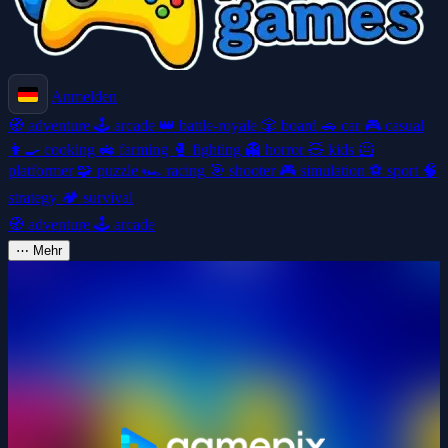
Anmelden
🧭
adventure
🕹️
arcade
👑
battle-royale
🎲
board
🚗
car
🎮
casual
👩‍🍳
cooking
🚜
farming
🥊
fighting
👻
horror
🧸
kids
🦸
platformer
🧩
puzzle
🏎️
racing
🎯
shooter
🎮
simulation
⚽
sport
🧠
strategy
🏕️
survival
🧭
adventure
🕹️
arcade
⋯
Mehr