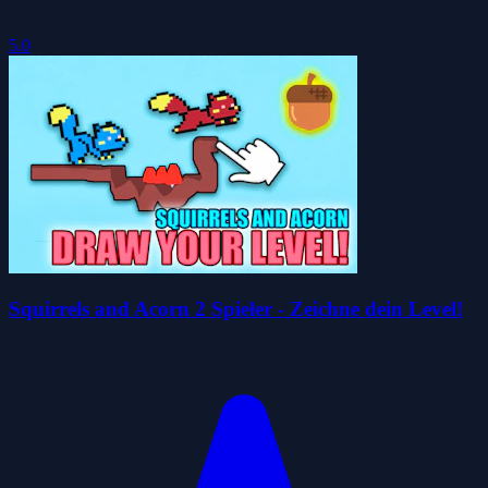
5.0
Squirrels and Acorn 2 Spieler - Zeichne dein Level!