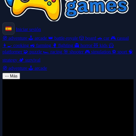
Iniciar sesión
🧭
adventure
🕹️
arcade
👑
battle-royale
🎲
board
🚗
car
🎮
casual
👩‍🍳
cooking
🚜
farming
🥊
fighting
👻
horror
🧸
kids
🦸
platformer
🧩
puzzle
🏎️
racing
🎯
shooter
🎮
simulation
⚽
sport
🧠
strategy
🏕️
survival
🧭
adventure
🕹️
arcade
⋯
Más