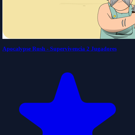
Apocalypse Rush - Supervivencia 2 Jugadores