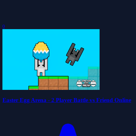
0
Easter Egg Arena - 2 Player Battle vs Friend Online