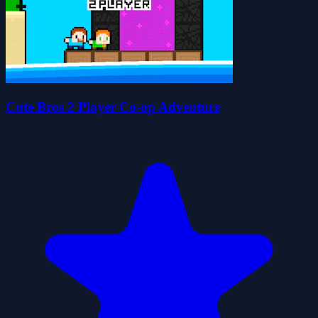
Cute Bros 2 Player Co-op Adventure