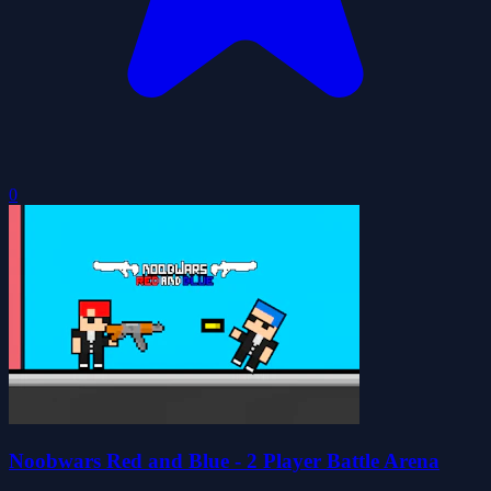
0
Noobwars Red and Blue - 2 Player Battle Arena