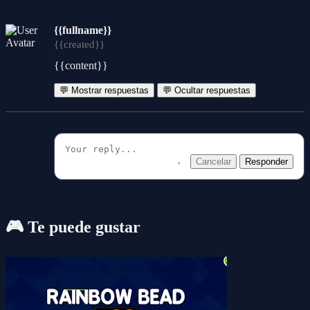
{{fullname}}
{{created}}
{{content}}
💬 Mostrar respuestas
💬 Ocultar respuestas
Cancelar
Responder
🎮 Te puede gustar