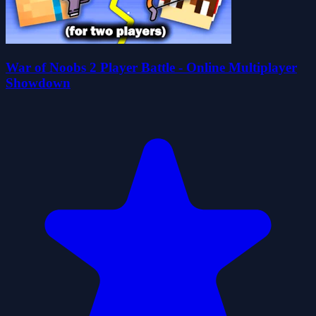
War of Noobs 2 Player Battle - Online Multiplayer
Showdown