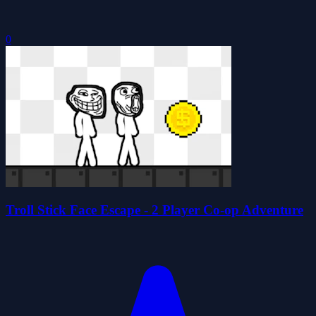
0
Troll Stick Face Escape - 2 Player Co-op Adventure