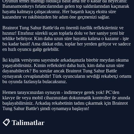
Oyunun temel mantığı oldukça basit ama bir o kadar da heyecanlı:
Bananamonkeys fırlatıcılarından gelen top saldırılarından kaçınarak
hayatta kalmaya çalışacaksınız. Her başarılı kaçış ekstra süre
kazandırır ve rakibinizden bir adım öne geçmenizi sağlar.
Brainrot Tung Sahur Battle'da en önemli özellik refleksleriniz ve
hızınız! Etrafınız sürekli uçan toplarla dolu ve her saniye yeni bir
tehlike beliriyor. Kim daha uzun süre hayatta kalırsa o kazanır - işte
bu kadar basit! Ama dikkat edin, toplar her yerden geliyor ve sadece
en hızlı oyuncu galip gelebilir.
İki kişilik versiyonu sayesinde arkadaşınızla birebir meydan okuma
yaşayabilirsiniz. Kimin refleksleri daha hızlı, kim daha uzun süre
dayanabilecek? Bu sorular ancak Brainrot Tung Sahur Battle
oynayarak cevaplanabilir! Türk oyuncuların sevdiği rekabetçi ortamı
bu oyunda fazlasıyla bulacaksınız.
Hemen tarayıcınızdan oynayın - indirmeye gerek yok! PC'den
klavye ile veya mobil cihazınızdan dokunmatik kontroller ile anında
başlayabilirsiniz. Arkadaş rekabetinin tadını çıkarmak için Brainrot
Tung Sahur Battle'ı şimdi oynamaya başlayın!
📋 Talimatlar