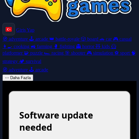
Giriş Yap
🧭
adventure
🕹️
arcade
👑
battle-royale
🎲
board
🚗
car
🎮
casual
👩‍🍳
cooking
🚜
farming
🥊
fighting
👻
horror
🧸
kids
🦸
platformer
🧩
puzzle
🏎️
racing
🎯
shooter
🎮
simulation
⚽
sport
🧠
strategy
🏕️
survival
🧭
adventure
🕹️
arcade
⋯
Daha Fazla