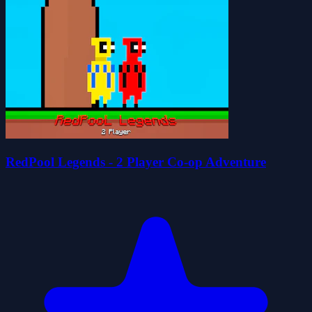
RedPool Legends - 2 Player Co-op Adventure