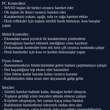
PC Kontrolleri:
- WASD tuşları ile birinci oyuncu hareket eder
- Ok tuşları ile ikinci oyuncu hareket eder
- Karakterinizi yukarı, aşağı, sola ve sağa hareket ettirin
- Hızlı refleksler için tuşlara sürekli basılı tutmayın, kısa basışlar
yapın
Mobil Kontroller:
- Ekrandaki sanal joystick ile karakterinizi yönlendirin
- Parmağınızı hareket ettirmek istediğiniz yöne kaydırın
- Dokunmatik kontroller hem tek hem çift oyuncu modunda çalışır
- Hızlı hareketler için kısa ve keskin dokunuşlar yapın
Oyun Amacı:
- Bananamonkeys fırlatıcılarından gelen toplara çarpmamaya çalışın
- Her kaçırdığınız top ekstra süre kazandırır
- Süre bitene kadar hayatta kalan oyuncu kazanır
- Rakibinizden daha uzun süre dayanarak galip gelin
İpuçları:
- Sürekli hareket halinde kalın, durağan hedef olmayın
- Topların geldiği yönü önceden tahmin etmeye çalışın
- Köşelere sıkışmayın, her zaman kaçış rotası bırakın
- Rakibinizin hareketlerini izleyerek ondan ders alın
- Panik yapmayın, sakin kalarak daha iyi refleks gösterebilirsiniz