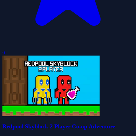
0
Redpool Skyblock 2 Player Co-op Adventure