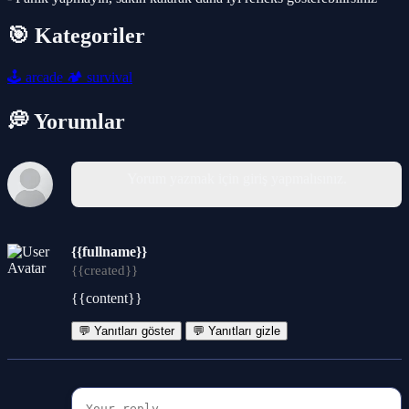
🎯 Kategoriler
🕹️
arcade
🏕️
survival
💭 Yorumlar
Yorum yazmak için giriş yapmalısınız.
{{fullname}}
{{created}}
{{content}}
💬 Yanıtları göster
💬 Yanıtları gizle