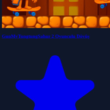
GunMyTungtungSahur 2 Oyunculu Dövüş