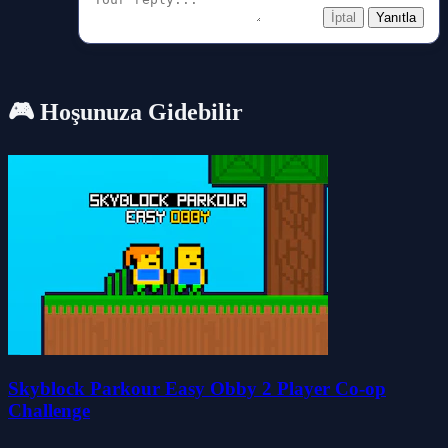
İptal
Yanıtla
🎮 Hoşunuza Gidebilir
Skyblock Parkour Easy Obby 2 Player Co-op
Challenge