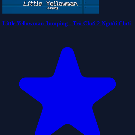
Little Yellowman Jumping - Trò Chơi 2 Người Chơi