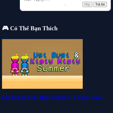
Hủy
Trả lời
🎮 Có Thể Bạn Thích
Ugi Bugi & Kisiy Misiy Summer - 2 Người Chơi