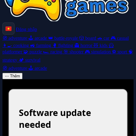
Đăng nhập
🧭
adventure
🕹️
arcade
👑
battle-royale
🎲
board
🚗
car
🎮
casual
👩‍🍳
cooking
🚜
farming
🥊
fighting
👻
horror
🧸
kids
🦸
platformer
🧩
puzzle
🏎️
racing
🎯
shooter
🎮
simulation
⚽
sport
🧠
strategy
🏕️
survival
🧭
adventure
🕹️
arcade
⋯
Thêm