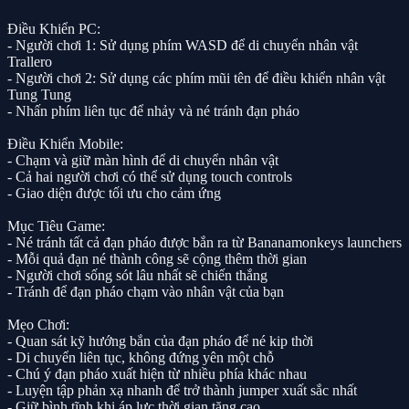
Điều Khiển PC:
- Người chơi 1: Sử dụng phím WASD để di chuyển nhân vật
Trallero
- Người chơi 2: Sử dụng các phím mũi tên để điều khiển nhân vật
Tung Tung
- Nhấn phím liên tục để nhảy và né tránh đạn pháo
Điều Khiển Mobile:
- Chạm và giữ màn hình để di chuyển nhân vật
- Cả hai người chơi có thể sử dụng touch controls
- Giao diện được tối ưu cho cảm ứng
Mục Tiêu Game:
- Né tránh tất cả đạn pháo được bắn ra từ Bananamonkeys launchers
- Mỗi quả đạn né thành công sẽ cộng thêm thời gian
- Người chơi sống sót lâu nhất sẽ chiến thắng
- Tránh để đạn pháo chạm vào nhân vật của bạn
Mẹo Chơi:
- Quan sát kỹ hướng bắn của đạn pháo để né kip thời
- Di chuyển liên tục, không đứng yên một chỗ
- Chú ý đạn pháo xuất hiện từ nhiều phía khác nhau
- Luyện tập phản xạ nhanh để trở thành jumper xuất sắc nhất
- Giữ bình tĩnh khi áp lực thời gian tăng cao