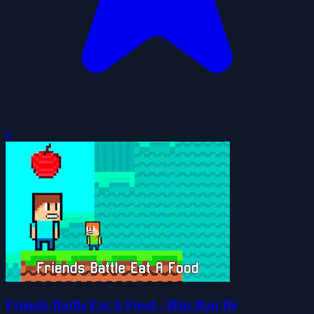
0
Friends Battle Eat A Food - Đấu Bạn Bè