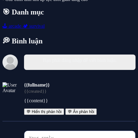
🎯 Danh mục
🕹️
arcade
🏕️
survival
💭 Bình luận
Bạn phải đăng nhập để viết bình luận.
{{fullname}}
{{created}}
{{content}}
💬 Hiển thị phản hồi
💬 Ẩn phản hồi