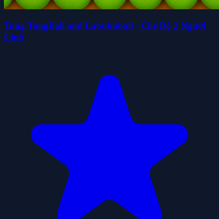
Tung TungBall and Labububall - Chế Độ 2 Người
Chơi