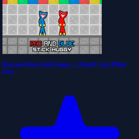
Red and Blue Stick Huggy - 2 Người Chơi Phiêu
Lưu