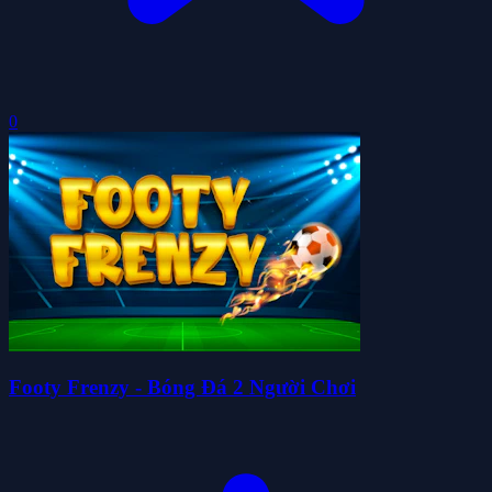
0
Footy Frenzy - Bóng Đá 2 Người Chơi