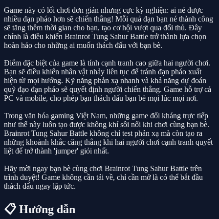
Game này có lối chơi đơn giản nhưng cực kỳ nghiện: ai né được
nhiều đạn pháo hơn sẽ chiến thắng! Mỗi quả đạn bạn né thành công
sẽ tăng thêm thời gian cho bạn, tạo cơ hội vượt qua đối thủ. Đây
chính là điều khiến Brainrot Tung Sahur Battle trở thành lựa chọn
hoàn hảo cho những ai muốn thách đấu với bạn bè.
Điểm đặc biệt của game là tính cạnh tranh cao giữa hai người chơi.
Bạn sẽ điều khiển nhân vật nhảy liên tục để tránh đạn pháo xuất
hiện từ mọi hướng. Kỹ năng phản xạ nhanh và khả năng dự đoán
quỹ đạo đạn pháo sẽ quyết định người chiến thắng. Game hỗ trợ cả
PC và mobile, cho phép bạn thách đấu bạn bè mọi lúc mọi nơi.
Trong văn hóa gaming Việt Nam, những game đối kháng trực tiếp
như thế này luôn tạo được không khí sôi nổi khi chơi cùng bạn bè.
Brainrot Tung Sahur Battle không chỉ test phản xạ mà còn tạo ra
những khoảnh khắc căng thẳng khi hai người chơi cạnh tranh quyết
liệt để trở thành 'jumper' giỏi nhất.
Hãy mời ngay bạn bè cùng chơi Brainrot Tung Sahur Battle trên
trình duyệt! Game không cần tải về, chỉ cần mở là có thể bắt đầu
thách đấu ngay lập tức.
📋 Hướng dẫn