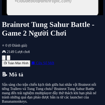
Brainrot Tung Sahur Battle -
Game 2 Người Chơi
⭐ 0
(0 Đánh giá)
🎮 2149 Lượt chơi
🔲 Cửa Sổ Mới
📺 Toàn Màn Hình
📝 Mô tả
Sẵn sàng cho trận chiến kịch tính giữa hai nhân vật Brainrot nổi
tiếng Trallero và Tung Tung chưa? Brainrot Tung Sahur Battle
mang đến trải nghiệm multiplayer đầy thử thách khi bạn phải né
tránh những quả đạn pháo được bắn ra từ các launcher của
Bananamonkeys.